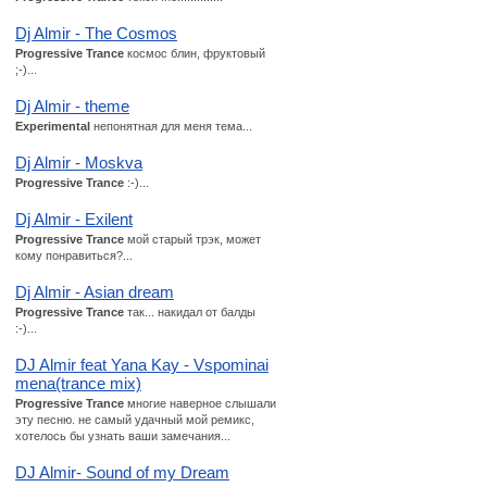
Dj Almir - The Cosmos
Progressive Trance
космос блин, фруктовый
;-)...
Dj Almir - theme
Experimental
непонятная для меня тема...
Dj Almir - Moskva
Progressive Trance
:-)...
Dj Almir - Exilent
Progressive Trance
мой старый трэк, может
кому понравиться?...
Dj Almir - Asian dream
Progressive Trance
так... накидал от балды
:-)...
DJ Almir feat Yana Kay - Vspominai
mena(trance mix)
Progressive Trance
многие наверное слышали
эту песню. не самый удачный мой ремикс,
хотелось бы узнать ваши замечания...
DJ Almir- Sound of my Dream