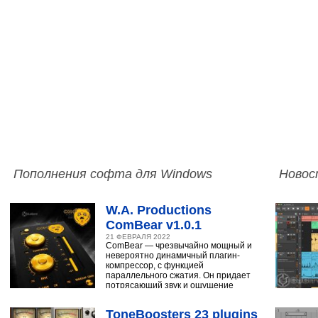
Пополнения софта для Windows
Новос
W.A. Productions
ComBear v1.0.1
21 ФЕВРАЛЯ 2022
ComBear — чрезвычайно мощный и
невероятно динамичный плагин-
компрессор, с функцией
параллельного сжатия. Он придает
потрясающий звук и ощущение
ударным, синтезатору,
ToneBoosters 23 plugins