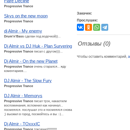
Flare Decline
Progressive Trance
Закачек:
Skys on the new moon
Прослушек:
Progressive Trance
dj Almir - My enemy
Drum'n'Bass
сделан под водочкой))...
Отзывы (0)
Dj Almir vs DJ Huk - Plan Survering
Progressive Trance
писал с другом)))...
Чтобы оставить комментарий,
а
Dj Almir - On the new Planet
Progressive Trance
очень старался... жду
коментариев....
DJ Almir - The Slow Fury
Progressive Trance
DJ Almir - Memorys
Progressive Trance
писал трэк, накаотили
воспоминания, вспомнил как начинал...
посмеялся. послушал это и посмеялся снова
;) выожил в город, посмейтесь и вы :-)...
Dj Almir - TOxxxIC
Progressive Trance
токсично!!!!!!!!!!!...