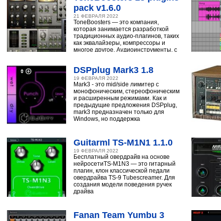
pack v1.6.0
21 ФЕВРАЛЯ 2022
ToneBoosters — это компания,
которая занимается разработкой
традиционных аудио-плагинов, таких
как эквалайзеры, компрессоры и
многое другое. Аудиоинструменты, с
помощью
DSPplug Mark3 1.8
19 ФЕВРАЛЯ 2022
Mark3 - это mid/side лимитер с
монофоническим, стереофоническим
и расширенным режимами. Как и
предыдущие предложения DSPplug,
mark3 предназначен только для
Windows, но поддержка
Guitarml TS-M1N1 1.1.0
19 ФЕВРАЛЯ 2022
Бесплатный овердрайв на основе
нейросетиTS-M1N3 — это гитарный
плагин, клон классической педали
овердрайва TS-9 Tubescreamer. Для
создания модели поведения ручек
драйва
Fanan Team Yumbu 3