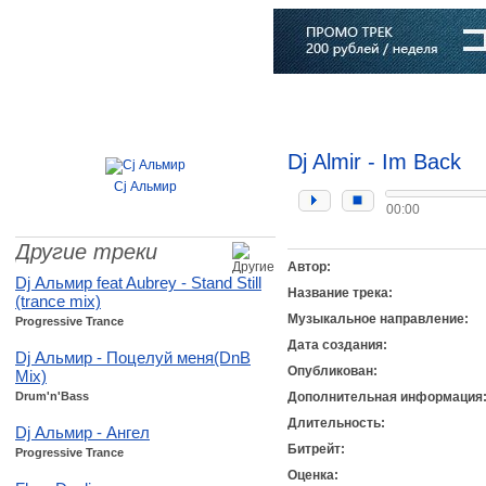
Главная
Софт
Музыка
Статьи
Музыканты
Словарь
Dj Almir - Im Back
Cj Альмир
00:00
Другие треки
Автор:
Dj Альмир feat Aubrey - Stand Still
Название трека:
(trance mix)
Музыкальное направление:
Progressive Trance
Дата создания:
Dj Альмир - Поцелуй меня(DnB
Опубликован:
Mix)
Drum'n'Bass
Дополнительная информация
Длительность:
Dj Альмир - Ангел
Битрейт:
Progressive Trance
Оценка: