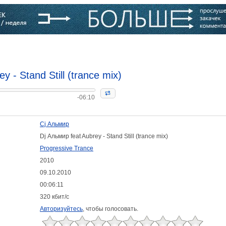
варь
Компании
Блоги
y - Stand Still (trance mix)
-06:10
Cj Альмир
Dj Альмир feat Aubrey - Stand Still (trance mix)
Progressive Trance
2010
09.10.2010
00:06:11
320 кбит/с
Авторизуйтесь
, чтобы голосовать.