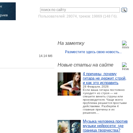
Пользователей: 28074, треков: 19869 (148 Гб).
Войти
Зарегистрироваться
На заметку
Разместите здесь свою новость...
14.14 Мб
Новые статьи на сайте
4 причины, почему
гитара не держит строй,
и как это исправить
28 Февраля, 2026
Если ваша гитара постоянно
«уходит» из строя — не
спешите винить струны или
производителя. Чаще всего
проблема решается простыми
действиями. Разберём 4
главные причины и их
решения....
Музыка человека против
музыки нейросети: где
граница творчества?