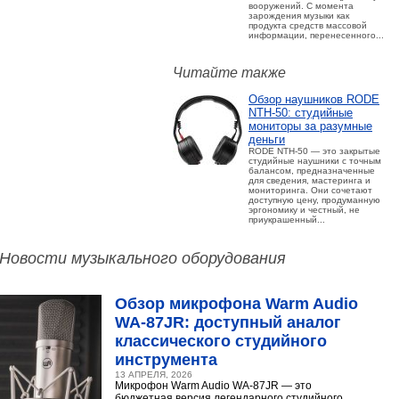
вооружений. С момента
зарождения музыки как
продукта средств массовой
информации, перенесенного...
Читайте также
Обзор наушников RODE
NTH-50: студийные
мониторы за разумные
деньги
RODE NTH-50 — это закрытые
студийные наушники с точным
балансом, предназначенные
для сведения, мастеринга и
мониторинга. Они сочетают
доступную цену, продуманную
эргономику и честный, не
приукрашенный...
Новости музыкального оборудования
Обзор микрофона Warm Audio
WA‑87JR: доступный аналог
классического студийного
инструмента
13 АПРЕЛЯ, 2026
Микрофон Warm Audio WA‑87JR — это
бюджетная версия легендарного студийного