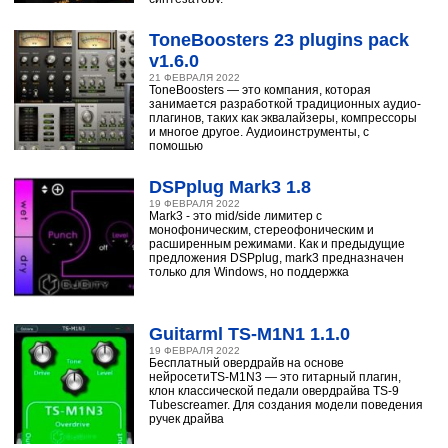
ToneBoosters 23 plugins pack
v1.6.0
21 ФЕВРАЛЯ 2022
ToneBoosters — это компания, которая
занимается разработкой традиционных аудио-
плагинов, таких как эквалайзеры, компрессоры
и многое другое. Аудиоинструменты, с
помощью
DSPplug Mark3 1.8
19 ФЕВРАЛЯ 2022
Mark3 - это mid/side лимитер с
монофоническим, стереофоническим и
расширенным режимами. Как и предыдущие
предложения DSPplug, mark3 предназначен
только для Windows, но поддержка
Guitarml TS-M1N1 1.1.0
19 ФЕВРАЛЯ 2022
Бесплатный овердрайв на основе
нейросетиTS-M1N3 — это гитарный плагин,
клон классической педали овердрайва TS-9
Tubescreamer. Для создания модели поведения
ручек драйва