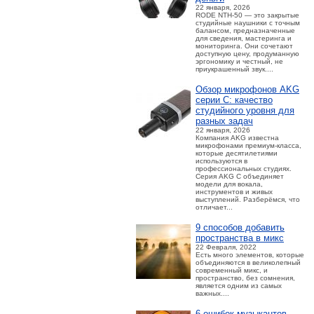
22 января, 2026
RODE NTH-50 — это закрытые
студийные наушники с точным
балансом, предназначенные
для сведения, мастеринга и
мониторинга. Они сочетают
доступную цену, продуманную
эргономику и честный, не
приукрашенный звук....
Обзор микрофонов AKG
серии C: качество
студийного уровня для
разных задач
22 января, 2026
Компания AKG известна
микрофонами премиум-класса,
которые десятилетиями
используются в
профессиональных студиях.
Серия AKG C объединяет
модели для вокала,
инструментов и живых
выступлений. Разберёмся, что
отличает...
9 способов добавить
пространства в микс
22 Февраля, 2022
Есть много элементов, которые
объединяются в великолепный
современный микс, и
пространство, без сомнения,
является одним из самых
важных....
6 ошибок музыкантов,