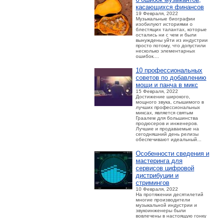
касающихся финансов
19 Февраля, 2022
Музыкальные биографии
изобилуют историями о
блестящих талантах, которые
остались ни с чем и были
вынуждены уйти из индустрии
просто потому, что допустили
несколько элементарных
ошибок....
10 профессиональных
советов по добавлению
мощи и панча в микс
15 Февраля, 2022
Достижение широкого,
мощного звука, слышимого в
лучших профессиональных
миксах, является святым
Граалем для большинства
продюсеров и инженеров.
Лучшие и продаваемые на
сегодняшний день релизы
обеспечивают идеальный...
Особенности сведения и
мастеринга для
сервисов цифровой
дистрибуции и
стримингов
10 Февраля, 2022
На протяжении десятилетий
многие производители
музыкальной индустрии и
звукоинженеры были
вовлечены в настоящую гонку