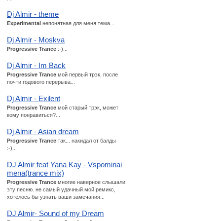
Dj Almir - theme
Experimental
непонятная для меня тема...
Dj Almir - Moskva
Progressive Trance
:-)...
Dj Almir - Im Back
Progressive Trance
мой первый трэк, после
почти годового перерыва...
Dj Almir - Exilent
Progressive Trance
мой старый трэк, может
кому понравиться?...
Dj Almir - Asian dream
Progressive Trance
так... накидал от балды
:-)...
DJ Almir feat Yana Kay - Vspominai
mena(trance mix)
Progressive Trance
многие наверное слышали
эту песню. не самый удачный мой ремикс,
хотелось бы узнать ваши замечания...
DJ Almir- Sound of my Dream