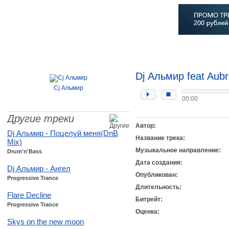
Главная
Софт
Музыка
Статьи
Музыканты
Сло
Dj Альмир feat Aubre
Cj Альмир
00:00
Другие треки
Автор:
Dj Альмир - Поцелуй меня(DnB
Название трека:
Mix)
Музыкальное направление:
Drum'n'Bass
Дата создания:
Dj Альмир - Ангел
Опубликован:
Progressive Trance
Длительность:
Flare Decline
Битрейт:
Progressive Trance
Оценка:
Skys on the new moon