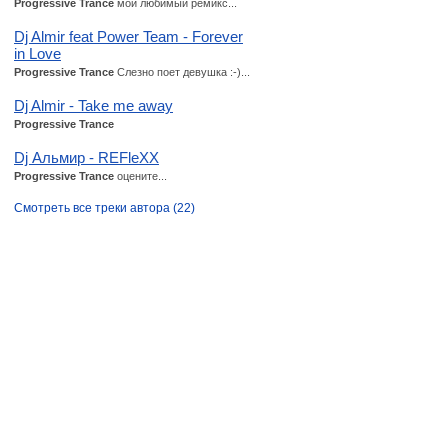
Progressive Trance
мой любимый ремикс...
Dj Almir feat Power Team - Forever
in Love
Progressive Trance
Слезно поет девушка :-)...
Dj Almir - Take me away
Progressive Trance
Dj Альмир - REFleXX
Progressive Trance
оцените...
Смотреть все треки автора (22)