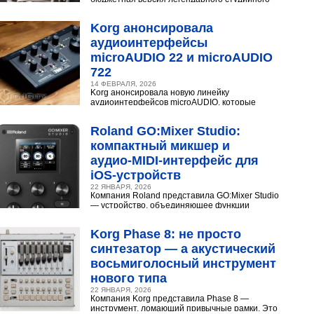
конденсаторного микрофона Neumann U 87.
Разберёмся,...
Korg анонсировала
аудиоинтерфейсы
microAUDIO 22 и microAUDIO
722
14 ФЕВРАЛЯ, 2026
Korg анонсировала новую линейку
аудиоинтерфейсов microAUDIO, которые
сочетают в себе предусилители с интересными
эффектами, включая аналоговый...
Roland GO:Mixer Studio:
компактный микшер и
аудио‑MIDI‑интерфейс для
iOS‑устройств
22 ЯНВАРЯ, 2026
Компания Roland представила GO:Mixer Studio
— устройство, объединяющее функции
микшера, аудио- и MIDI?интерфейса. Оно
создано для мобильных...
Korg Phase 8: не просто
синтезатор — а акустический
восьмиголосный инструмент
нового типа
22 ЯНВАРЯ, 2026
Компания Korg представила Phase 8 —
инструмент, ломающий привычные рамки. Это