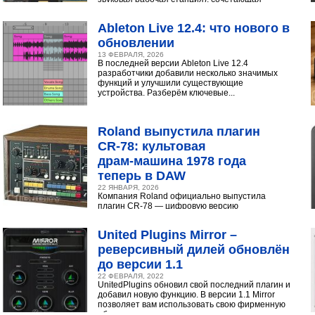
интуитивный интерфейс с продвинутыми
инструментами...
Ableton Live 12.4: что нового в
обновлении
13 ФЕВРАЛЯ, 2026
В последней версии Ableton Live 12.4
разработчики добавили несколько значимых
функций и улучшили существующие
устройства. Разберём ключевые...
Roland выпустила плагин
CR‑78: культовая
драм‑машина 1978 года
теперь в DAW
22 ЯНВАРЯ, 2026
Компания Roland официально выпустила
плагин CR-78 — цифровую версию
легендарной аналоговой драм-машины
1978 года. Инструмент доступен в экосистеме...
United Plugins Mirror –
реверсивный дилей обновлён
до версии 1.1
22 ФЕВРАЛЯ, 2022
UnitedPlugins обновил свой последний плагин и
добавил новую функцию. В версии 1.1 Mirror
позволяет вам использовать свою фирменную
обратную...