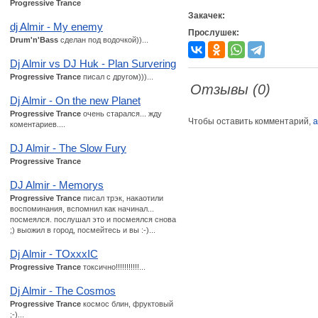
Progressive Trance
Закачек:
dj Almir - My enemy
Прослушек:
Drum'n'Bass
сделан под водочкой))...
Dj Almir vs DJ Huk - Plan Survering
Progressive Trance
писал с другом)))...
Отзывы (0)
Dj Almir - On the new Planet
Progressive Trance
очень старался... жду
Чтобы оставить комментарий,
а
коментариев....
DJ Almir - The Slow Fury
Progressive Trance
DJ Almir - Memorys
Progressive Trance
писал трэк, накаотили
воспоминания, вспомнил как начинал...
посмеялся. послушал это и посмеялся снова
;) выожил в город, посмейтесь и вы :-)...
Dj Almir - TOxxxIC
Progressive Trance
токсично!!!!!!!!!!!...
Dj Almir - The Cosmos
Progressive Trance
космос блин, фруктовый
;-)...