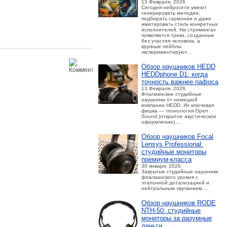
13 Февраля, 2026
Сегодня нейросети умеют
генерировать мелодии,
подбирать гармонии и даже
имитировать стиль конкретных
исполнителей. На стримингах
появляются треки, созданные
без участия человека, а
крупные лейблы
экспериментируют...
Обзор наушников HEDD
HEDDphone D1: когда
точность важнее пафоса
13 Февраля, 2026
Флагманские студийные
наушники от немецкой
компании HEDD. Их ключевая
фишка — технология Open
Sound (открытое акустическое
оформление)....
Обзор наушников Focal
Lensys Professional:
студийные мониторы
премиум‑класса
30 января, 2026
Закрытые студийные наушники
флагманского уровня с
эталонной детализацией и
нейтральным звучанием....
Обзор наушников RODE
NTH-50: студийные
мониторы за разумные
деньги