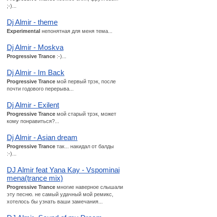
;-)...
Dj Almir - theme
Experimental
непонятная для меня тема...
Dj Almir - Moskva
Progressive Trance
:-)...
Dj Almir - Im Back
Progressive Trance
мой первый трэк, после
почти годового перерыва...
Dj Almir - Exilent
Progressive Trance
мой старый трэк, может
кому понравиться?...
Dj Almir - Asian dream
Progressive Trance
так... накидал от балды
:-)...
DJ Almir feat Yana Kay - Vspominai
mena(trance mix)
Progressive Trance
многие наверное слышали
эту песню. не самый удачный мой ремикс,
хотелось бы узнать ваши замечания...