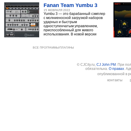
Fanan Team Yumbu 3
15 ФЕВРАЛЯ 2022
Yumbu 3 — это барабанный сэмплер
с молниеносной загрузкой наборов
ударных и быстрым
одноступенчатым управлением,
приспособленный для живого
использования. В новой версии
ВСЕ ПРОГРАММЫ/ПЛАГИНЫ
© CJCity.ru,
CJ John PM
. При по
обязательна.
О правах
. А
опубликованной в р
контакты