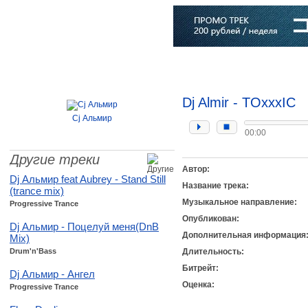
Главная
Софт
Музыка
Статьи
Музыканты
Словарь
Dj Almir - TOxxxIC
Cj Альмир
00:00
Другие треки
Автор:
Dj Альмир feat Aubrey - Stand Still
Название трека:
(trance mix)
Музыкальное направление:
Progressive Trance
Опубликован:
Dj Альмир - Поцелуй меня(DnB
Дополнительная информация
Mix)
Drum'n'Bass
Длительность:
Битрейт:
Dj Альмир - Ангел
Оценка:
Progressive Trance