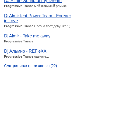
DJ Almir- Sound of my Dream
Progressive Trance
мой любимый ремикс...
Dj Almir feat Power Team - Forever
in Love
Progressive Trance
Слезно поет девушка :-)...
Dj Almir - Take me away
Progressive Trance
Dj Альмир - REFleXX
Progressive Trance
оцените...
Смотреть все треки автора (22)