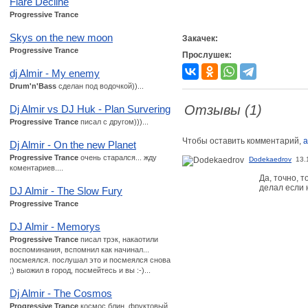
Flare Decline
Progressive Trance
Skys on the new moon
Закачек:
Progressive Trance
Прослушек:
dj Almir - My enemy
Drum'n'Bass
сделан под водочкой))...
Отзывы (1)
Dj Almir vs DJ Huk - Plan Survering
Progressive Trance
писал с другом)))...
Чтобы оставить комментарий,
а
Dj Almir - On the new Planet
Progressive Trance
очень старался... жду
Dodekaedrov
13.
коментариев....
Да, точно, т
делал если 
DJ Almir - The Slow Fury
Progressive Trance
DJ Almir - Memorys
Progressive Trance
писал трэк, накаотили
воспоминания, вспомнил как начинал...
посмеялся. послушал это и посмеялся снова
;) выожил в город, посмейтесь и вы :-)...
Dj Almir - The Cosmos
Progressive Trance
космос блин, фруктовый