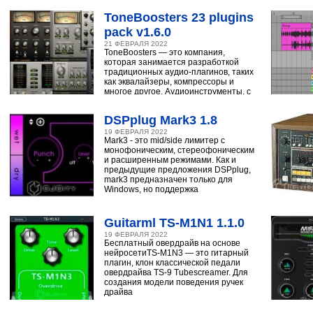
ToneBoosters 23 plugins
pack v1.6.0
21 ФЕВРАЛЯ 2022
ToneBoosters — это компания,
которая занимается разработкой
традиционных аудио-плагинов, таких
как эквалайзеры, компрессоры и
многое другое. Аудиоинструменты, с
помощью
DSPplug Mark3 1.8
19 ФЕВРАЛЯ 2022
Mark3 - это mid/side лимитер с
монофоническим, стереофоническим
и расширенным режимами. Как и
предыдущие предложения DSPplug,
mark3 предназначен только для
Windows, но поддержка
Guitarml TS-M1N1 1.1.0
19 ФЕВРАЛЯ 2022
Бесплатный овердрайв на основе
нейросетиTS-M1N3 — это гитарный
плагин, клон классической педали
овердрайва TS-9 Tubescreamer. Для
создания модели поведения ручек
драйва