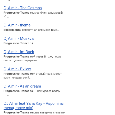
Dj Almir - The Cosmos
Progressive Trance
космос блин, фруктовый
;-)...
Dj Almir - theme
Experimental
непонятная для меня тема...
Dj Almir - Moskva
Progressive Trance
:-)...
Dj Almir - Im Back
Progressive Trance
мой первый трэк, после
почти годового перерыва...
Dj Almir - Exilent
Progressive Trance
мой старый трэк, может
кому понравиться?...
Dj Almir - Asian dream
Progressive Trance
так... накидал от балды
:-)...
DJ Almir feat Yana Kay - Vspominai
mena(trance mix)
Progressive Trance
многие наверное слышали