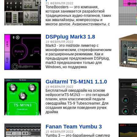
21 ФЕВРАЛЯ 2022
ToneBoosters — это компания,
которая занимается разработкой
традиционных аудио-плагинов, таких
как эквалайзеры, компрессоры и
многое другое. Аудиоинструменты, с
помощью
DSPplug Mark3 1.8
19 ФЕВРАЛЯ 2022
Mark3 - это mid/side лимитер с
монофоническим, стереофоническим
и расширенным режимами. Как и
предыдущие предложения DSPplug,
mark3 предназначен только для
Windows, но поддержка
Guitarml TS-M1N1 1.1.0
19 ФЕВРАЛЯ 2022
Бесплатный овердрайв на основе
нейросетиTS-M1N3 — это гитарный
плагин, клон классической педали
овердрайва TS-9 Tubescreamer. Для
создания модели поведения ручек
драйва
Fanan Team Yumbu 3
15 ФЕВРАЛЯ 2022
Yumbu 3 — это барабанный сэмплер