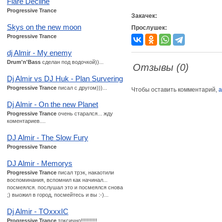
Flare Decline
Progressive Trance
Закачек:
Skys on the new moon
Прослушек:
Progressive Trance
dj Almir - My enemy
Drum'n'Bass
сделан под водочкой))...
Отзывы (0)
Dj Almir vs DJ Huk - Plan Survering
Progressive Trance
писал с другом)))...
Чтобы оставить комментарий,
а
Dj Almir - On the new Planet
Progressive Trance
очень старался... жду
коментариев....
DJ Almir - The Slow Fury
Progressive Trance
DJ Almir - Memorys
Progressive Trance
писал трэк, накаотили
воспоминания, вспомнил как начинал...
посмеялся. послушал это и посмеялся снова
;) выожил в город, посмейтесь и вы :-)...
Dj Almir - TOxxxIC
Progressive Trance
токсично!!!!!!!!!!!...