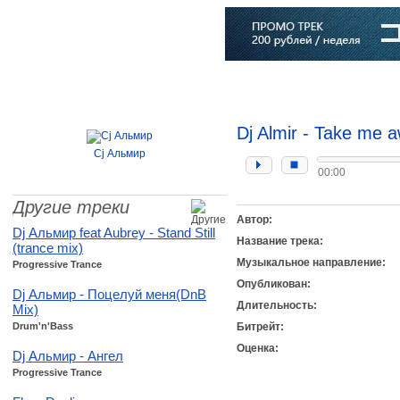
Главная
Софт
Музыка
Статьи
Музыканты
Словарь
Dj Almir - Take me 
Cj Альмир
00:00
Другие треки
Автор:
Dj Альмир feat Aubrey - Stand Still
Название трека:
(trance mix)
Музыкальное направление:
Progressive Trance
Опубликован:
Dj Альмир - Поцелуй меня(DnB
Длительность:
Mix)
Drum'n'Bass
Битрейт:
Оценка:
Dj Альмир - Ангел
Progressive Trance