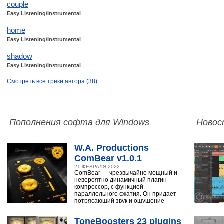
couple
Easy Listening/Instrumental
home
Easy Listening/Instrumental
shadow
Easy Listening/Instrumental
Смотреть все треки автора (38)
Пополнения софта для Windows
Новос
W.A. Productions
ComBear v1.0.1
21 ФЕВРАЛЯ 2022
ComBear — чрезвычайно мощный и
невероятно динамичный плагин-
компрессор, с функцией
параллельного сжатия. Он придает
потрясающий звук и ощущение
ударным, синтезатору,
ToneBoosters 23 plugins