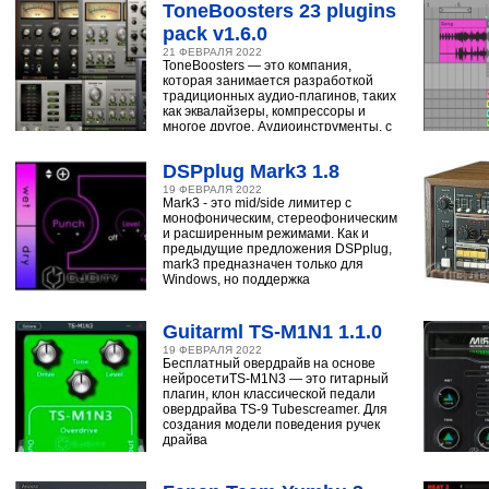
ToneBoosters 23 plugins
pack v1.6.0
21 ФЕВРАЛЯ 2022
ToneBoosters — это компания,
которая занимается разработкой
традиционных аудио-плагинов, таких
как эквалайзеры, компрессоры и
многое другое. Аудиоинструменты, с
помощью
DSPplug Mark3 1.8
19 ФЕВРАЛЯ 2022
Mark3 - это mid/side лимитер с
монофоническим, стереофоническим
и расширенным режимами. Как и
предыдущие предложения DSPplug,
mark3 предназначен только для
Windows, но поддержка
Guitarml TS-M1N1 1.1.0
19 ФЕВРАЛЯ 2022
Бесплатный овердрайв на основе
нейросетиTS-M1N3 — это гитарный
плагин, клон классической педали
овердрайва TS-9 Tubescreamer. Для
создания модели поведения ручек
драйва