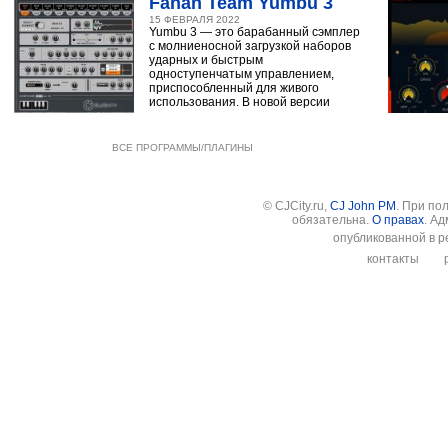
Fanan Team Yumbu 3
15 ФЕВРАЛЯ 2022
Yumbu 3 — это барабанный сэмплер
с молниеносной загрузкой наборов
ударных и быстрым
одноступенчатым управлением,
приспособленный для живого
использования. В новой версии
ВСЕ ПРОГРАММЫ/ПЛАГИНЫ
© CJCity.ru,
CJ John PM
. При по
обязательна.
О правах
. А
опубликованной в р
контакты