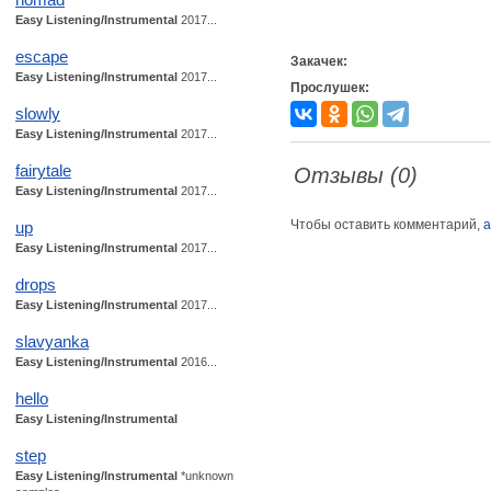
Easy Listening/Instrumental
2017...
escape
Закачек:
Easy Listening/Instrumental
2017...
Прослушек:
slowly
Easy Listening/Instrumental
2017...
fairytale
Отзывы (0)
Easy Listening/Instrumental
2017...
Чтобы оставить комментарий,
а
up
Easy Listening/Instrumental
2017...
drops
Easy Listening/Instrumental
2017...
slavyanka
Easy Listening/Instrumental
2016...
hello
Easy Listening/Instrumental
step
Easy Listening/Instrumental
*unknown