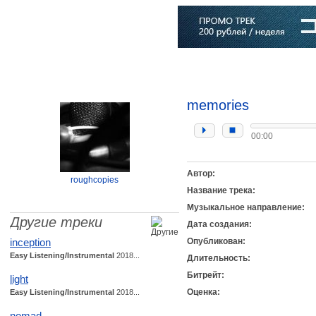
Главная
Софт
Музыка
Статьи
Музыканты
Словарь
memories
00:00
Автор:
roughcopies
Название трека:
Музыкальное направление:
Другие треки
Дата создания:
inception
Опубликован:
Easy Listening/Instrumental
2018...
Длительность:
Битрейт:
light
Оценка:
Easy Listening/Instrumental
2018...
nomad