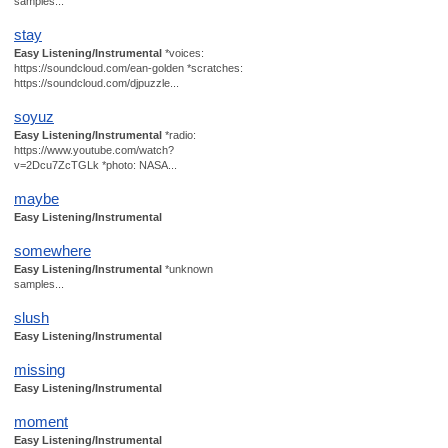
samples...
stay
Easy Listening/Instrumental
*voices:
https://soundcloud.com/ean-golden *scratches:
https://soundcloud.com/djpuzzle...
soyuz
Easy Listening/Instrumental
*radio:
https://www.youtube.com/watch?
v=2Dcu7ZcTGLk *photo: NASA...
maybe
Easy Listening/Instrumental
somewhere
Easy Listening/Instrumental
*unknown
samples...
slush
Easy Listening/Instrumental
missing
Easy Listening/Instrumental
moment
Easy Listening/Instrumental