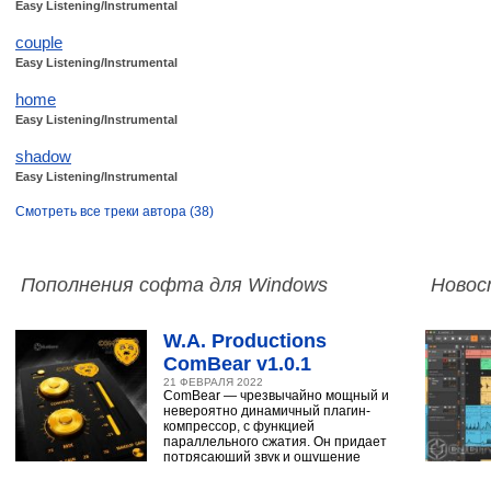
Easy Listening/Instrumental
couple
Easy Listening/Instrumental
home
Easy Listening/Instrumental
shadow
Easy Listening/Instrumental
Смотреть все треки автора (38)
Пополнения софта для Windows
Новос
W.A. Productions
ComBear v1.0.1
21 ФЕВРАЛЯ 2022
ComBear — чрезвычайно мощный и
невероятно динамичный плагин-
компрессор, с функцией
параллельного сжатия. Он придает
потрясающий звук и ощущение
ударным, синтезатору,