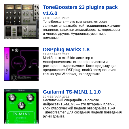
ToneBoosters 23 plugins pack
v1.6.0
21 ФЕВРАЛЯ 2022
ToneBoosters — это компания, которая
занимается разработкой традиционных аудио-
плагинов, таких как эквалайзеры, компрессоры
и многое другое. Аудиоинструменты, с
помощью
DSPplug Mark3 1.8
19 ФЕВРАЛЯ 2022
Mark3 - это mid/side лимитер с
монофоническим, стереофоническим и
расширенным режимами. Как и предыдущие
предложения DSPplug, mark3 предназначен
только для Windows, но поддержка
Guitarml TS-M1N1 1.1.0
19 ФЕВРАЛЯ 2022
Бесплатный овердрайв на основе
нейросетиTS-M1N3 — это гитарный плагин,
клон классической педали овердрайва TS-9
Tubescreamer. Для создания модели поведения
ручек драйва