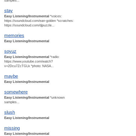
samples...
stay
Easy Listening/Instrumental
*voices:
https://soundcloud.com/ean-golden *scratches:
https://soundcloud.com/djpuzzle...
memories
Easy Listening/Instrumental
soyuz
Easy Listening/Instrumental
*radio:
https://www.youtube.com/watch?
v=2Dcu7ZcTGLk *photo: NASA...
maybe
Easy Listening/Instrumental
somewhere
Easy Listening/Instrumental
*unknown
samples...
slush
Easy Listening/Instrumental
missing
Easy Listening/Instrumental