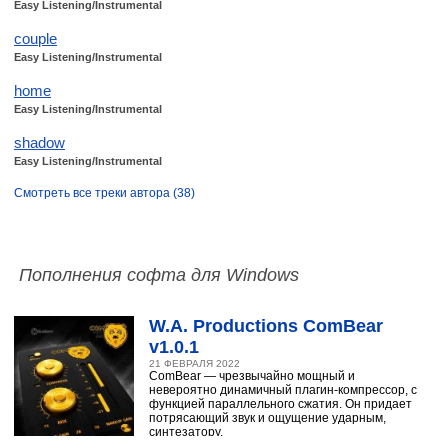
Easy Listening/Instrumental
couple
Easy Listening/Instrumental
home
Easy Listening/Instrumental
shadow
Easy Listening/Instrumental
Смотреть все треки автора (38)
Пополнения софта для Windows
W.A. Productions ComBear
v1.0.1
21 ФЕВРАЛЯ 2022
ComBear — чрезвычайно мощный и
невероятно динамичный плагин-компрессор, с
функцией параллельного сжатия. Он придает
потрясающий звук и ощущение ударным,
синтезатору,