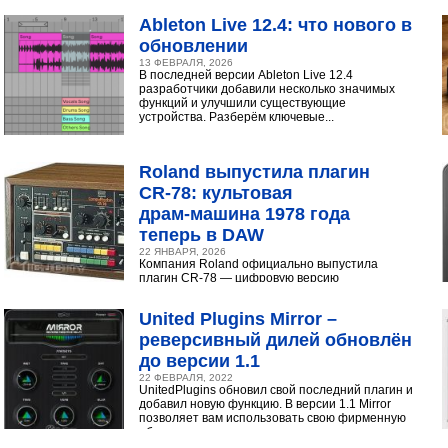
инструментами...
Ableton Live 12.4: что нового в
обновлении
13 ФЕВРАЛЯ, 2026
В последней версии Ableton Live 12.4
разработчики добавили несколько значимых
функций и улучшили существующие
устройства. Разберём ключевые...
Roland выпустила плагин
CR‑78: культовая
драм‑машина 1978 года
теперь в DAW
22 ЯНВАРЯ, 2026
Компания Roland официально выпустила
плагин CR-78 — цифровую версию
легендарной аналоговой драм-машины
1978 года. Инструмент доступен в экосистеме...
United Plugins Mirror –
реверсивный дилей обновлён
до версии 1.1
22 ФЕВРАЛЯ, 2022
UnitedPlugins обновил свой последний плагин и
добавил новую функцию. В версии 1.1 Mirror
позволяет вам использовать свою фирменную
обратную...