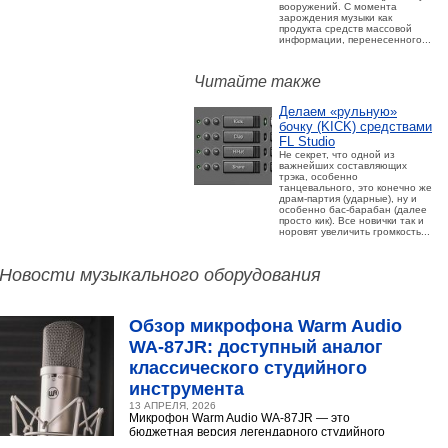
вооружений. С момента
зарождения музыки как
продукта средств массовой
информации, перенесенного...
Читайте также
Делаем «рульную»
бочку (KICK) средствами
FL Studio
Не секрет, что одной из
важнейших составляющих
трэка, особенно
танцевального, это конечно же
драм-партия (ударные), ну и
особенно бас-барабан (далее
просто кик). Все новички так и
норовят увеличить громкость...
Новости музыкального оборудования
Обзор микрофона Warm Audio
WA‑87JR: доступный аналог
классического студийного
инструмента
13 АПРЕЛЯ, 2026
Микрофон Warm Audio WA‑87JR — это
бюджетная версия легендарного студийного
конденсаторного микрофона Neumann U 87.