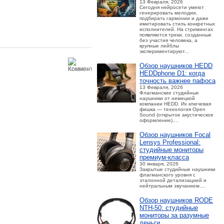
13 Февраля, 2026
Сегодня нейросети умеют
генерировать мелодии,
подбирать гармонии и даже
имитировать стиль конкретных
исполнителей. На стримингах
появляются треки, созданные
без участия человека, а
крупные лейблы
экспериментируют...
Обзор наушников HEDD
HEDDphone D1: когда
точность важнее пафоса
13 Февраля, 2026
Флагманские студийные
наушники от немецкой
компании HEDD. Их ключевая
фишка — технология Open
Sound (открытое акустическое
оформление)....
Обзор наушников Focal
Lensys Professional:
студийные мониторы
премиум‑класса
30 января, 2026
Закрытые студийные наушники
флагманского уровня с
эталонной детализацией и
нейтральным звучанием....
Обзор наушников RODE
NTH-50: студийные
мониторы за разумные
деньги