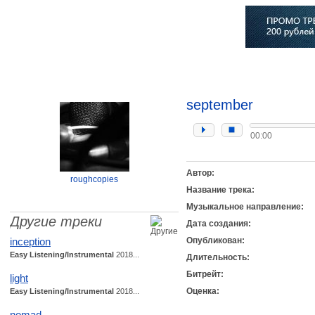
Главная
Софт
Музыка
Статьи
Музыканты
Сло
september
00:00
Автор:
roughcopies
Название трека:
Музыкальное направление:
Другие треки
Дата создания:
inception
Опубликован:
Easy Listening/Instrumental
2018...
Длительность:
Битрейт:
light
Оценка:
Easy Listening/Instrumental
2018...
nomad