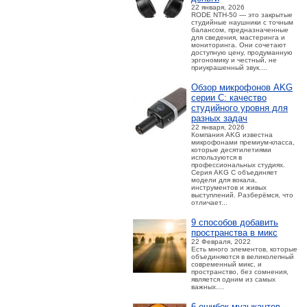
22 января, 2026
RODE NTH-50 — это закрытые
студийные наушники с точным
балансом, предназначенные
для сведения, мастеринга и
мониторинга. Они сочетают
доступную цену, продуманную
эргономику и честный, не
приукрашенный звук....
Обзор микрофонов AKG
серии C: качество
студийного уровня для
разных задач
22 января, 2026
Компания AKG известна
микрофонами премиум-класса,
которые десятилетиями
используются в
профессиональных студиях.
Серия AKG C объединяет
модели для вокала,
инструментов и живых
выступлений. Разберёмся, что
отличает...
9 способов добавить
пространства в микс
22 Февраля, 2022
Есть много элементов, которые
объединяются в великолепный
современный микс, и
пространство, без сомнения,
является одним из самых
важных....
6 ошибок музыкантов,