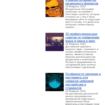
касающихся финансов
19 Февраля, 2022
Музыкальные биографии
изобилуют историями о
блестящих талантах, которые
остались ни с чем и были
вынуждены уйти из индустрии
просто потому, что допустили
несколько элементарных
ошибок....
10 профессиональных
советов по добавлению
мощи и панча в микс
15 Февраля, 2022
Достижение широкого,
мощного звука, слышимого в
лучших профессиональных
миксах, является святым
Граалем для большинства
продюсеров и инженеров.
Лучшие и продаваемые на
сегодняшний день релизы
обеспечивают идеальный...
Особенности сведения и
мастеринга для
сервисов цифровой
дистрибуции и
стримингов
10 Февраля, 2022
На протяжении десятилетий
многие производители
музыкальной индустрии и
звукоинженеры были
вовлечены в настоящую гонку