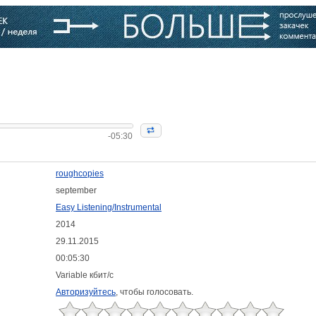
варь
Компании
Блоги
-05:30
roughcopies
september
Easy Listening/Instrumental
2014
29.11.2015
00:05:30
Variable кбит/с
Авторизуйтесь
, чтобы голосовать.