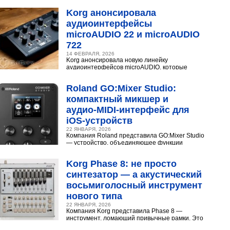
Разберёмся,...
Korg анонсировала
аудиоинтерфейсы
microAUDIO 22 и microAUDIO
722
14 ФЕВРАЛЯ, 2026
Korg анонсировала новую линейку
аудиоинтерфейсов microAUDIO, которые
сочетают в себе предусилители с интересными
эффектами, включая аналоговый...
Roland GO:Mixer Studio:
компактный микшер и
аудио‑MIDI‑интерфейс для
iOS‑устройств
22 ЯНВАРЯ, 2026
Компания Roland представила GO:Mixer Studio
— устройство, объединяющее функции
микшера, аудио- и MIDI?интерфейса. Оно
создано для мобильных...
Korg Phase 8: не просто
синтезатор — а акустический
восьмиголосный инструмент
нового типа
22 ЯНВАРЯ, 2026
Компания Korg представила Phase 8 —
инструмент, ломающий привычные рамки. Это
не аналоговый и не цифровой синтезатор, а