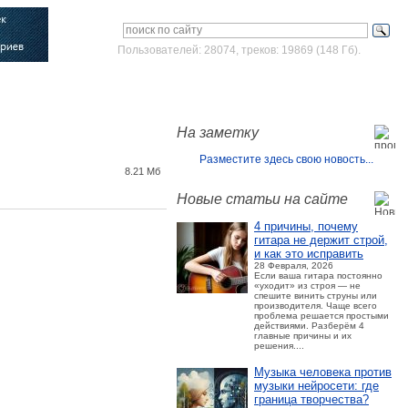
Пользователей: 28074, треков: 19869 (148 Гб).
Войти
Зарегистрироваться
На заметку
Разместите здесь свою новость...
8.21 Мб
Новые статьи на сайте
4 причины, почему
гитара не держит строй,
и как это исправить
28 Февраля, 2026
Если ваша гитара постоянно
«уходит» из строя — не
спешите винить струны или
производителя. Чаще всего
проблема решается простыми
действиями. Разберём 4
главные причины и их
решения....
Музыка человека против
музыки нейросети: где
граница творчества?