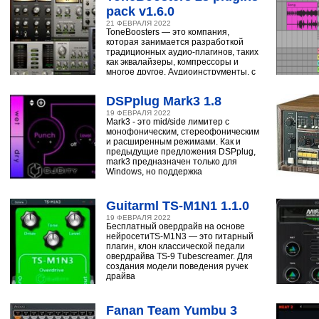
pack v1.6.0
21 ФЕВРАЛЯ 2022
ToneBoosters — это компания,
которая занимается разработкой
традиционных аудио-плагинов, таких
как эквалайзеры, компрессоры и
многое другое. Аудиоинструменты, с
помощью
DSPplug Mark3 1.8
19 ФЕВРАЛЯ 2022
Mark3 - это mid/side лимитер с
монофоническим, стереофоническим
и расширенным режимами. Как и
предыдущие предложения DSPplug,
mark3 предназначен только для
Windows, но поддержка
Guitarml TS-M1N1 1.1.0
19 ФЕВРАЛЯ 2022
Бесплатный овердрайв на основе
нейросетиTS-M1N3 — это гитарный
плагин, клон классической педали
овердрайва TS-9 Tubescreamer. Для
создания модели поведения ручек
драйва
Fanan Team Yumbu 3