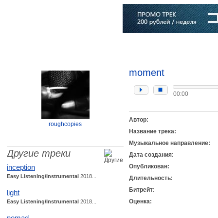
Главная
Софт
Музыка
Статьи
Музыканты
Словарь
moment
00:00
Автор:
roughcopies
Название трека:
Музыкальное направление:
Другие треки
Дата создания:
inception
Опубликован:
Easy Listening/Instrumental
2018...
Длительность:
Битрейт:
light
Оценка:
Easy Listening/Instrumental
2018...
nomad