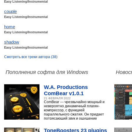
Easy Listening/Instrumental
couple
Easy Listening/Instrumental
home
Easy Listening/Instrumental
shadow
Easy Listening/Instrumental
Смотреть все треки автора (38)
Пополнения софта для Windows
Новос
W.A. Productions
ComBear v1.0.1
21 ФЕВРАЛЯ 2022
ComBear — чрезвычайно мощный и
невероятно динамичный плагин-
компрессор, с функцией
параллельного сжатия. Он придает
потрясающий звук и ощущение
ударным, синтезатору,
ToneBoosters 23 plugins