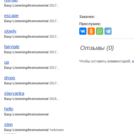
Easy Listening/Instrumental
2017...
escape
Закачек:
Easy Listening/Instrumental
2017...
Прослушек:
slowly
Easy Listening/Instrumental
2017...
fairytale
Отзывы (0)
Easy Listening/Instrumental
2017...
Чтобы оставить комментарий,
а
up
Easy Listening/Instrumental
2017...
drops
Easy Listening/Instrumental
2017...
slavyanka
Easy Listening/Instrumental
2016...
hello
Easy Listening/Instrumental
step
Easy Listening/Instrumental
*unknown