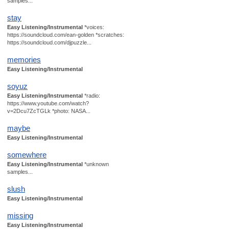
samples...
stay
Easy Listening/Instrumental
*voices:
https://soundcloud.com/ean-golden *scratches:
https://soundcloud.com/djpuzzle...
memories
Easy Listening/Instrumental
soyuz
Easy Listening/Instrumental
*radio:
https://www.youtube.com/watch?
v=2Dcu7ZcTGLk *photo: NASA...
maybe
Easy Listening/Instrumental
somewhere
Easy Listening/Instrumental
*unknown
samples...
slush
Easy Listening/Instrumental
missing
Easy Listening/Instrumental