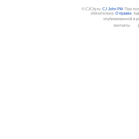
© CJCity.ru,
CJ John PM
. При по
обязательна.
О правах
. А
опубликованной в р
контакты