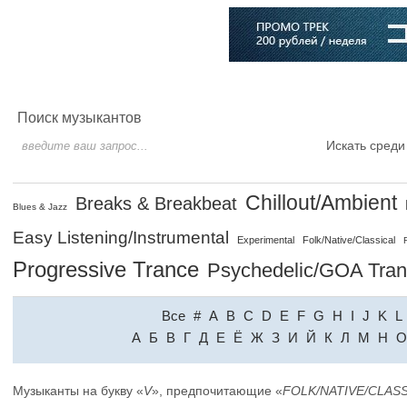
Главная
Софт
Музыка
Статьи
Музыканты
Словарь
Поиск музыкантов
Искать среди
Chillout/Ambient
Breaks & Breakbeat
Blues & Jazz
Easy Listening/Instrumental
Experimental
Folk/Native/Classical
Progressive Trance
Psychedelic/GOA Tra
Все
#
A
B
C
D
E
F
G
H
I
J
K
L
A
Б
В
Г
Д
Е
Ё
Ж
З
И
Й
К
Л
М
Н
О
Музыканты на букву «
V
», предпочитающие «
FOLK/NATIVE/CLAS