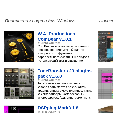
Пополнения софта для Windows
Новос
W.A. Productions
ComBear v1.0.1
21 ФЕВРАЛЯ 2022
ComBear — чрезвычайно мощный и
невероятно динамичный плагин-
компрессор, с функцией
параллельного сжатия. Он придает
потрясающий звук и ощущение
ударным, синтезатору,
ToneBoosters 23 plugins
pack v1.6.0
21 ФЕВРАЛЯ 2022
ToneBoosters — это компания,
которая занимается разработкой
традиционных аудио-плагинов, таких
как эквалайзеры, компрессоры и
многое другое. Аудиоинструменты, с
помощью
DSPplug Mark3 1.8
19 ФЕВРАЛЯ 2022