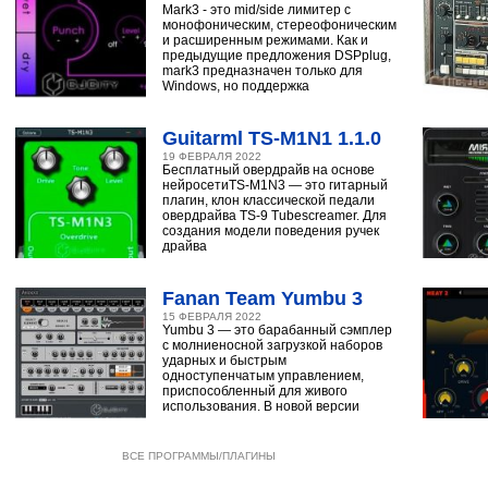
Mark3 - это mid/side лимитер с
монофоническим, стереофоническим
и расширенным режимами. Как и
предыдущие предложения DSPplug,
mark3 предназначен только для
Windows, но поддержка
Guitarml TS-M1N1 1.1.0
19 ФЕВРАЛЯ 2022
Бесплатный овердрайв на основе
нейросетиTS-M1N3 — это гитарный
плагин, клон классической педали
овердрайва TS-9 Tubescreamer. Для
создания модели поведения ручек
драйва
Fanan Team Yumbu 3
15 ФЕВРАЛЯ 2022
Yumbu 3 — это барабанный сэмплер
с молниеносной загрузкой наборов
ударных и быстрым
одноступенчатым управлением,
приспособленный для живого
использования. В новой версии
ВСЕ ПРОГРАММЫ/ПЛАГИНЫ