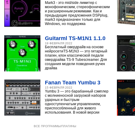
Mark3 - это mid/side лимитер с
монофоническим, стереофоническим
и расширенным режимами. Как и
предыдущие предложения DSPplug,
mark3 предназначен только для
Windows, но поддержка
Guitarml TS-M1N1 1.1.0
19 ФЕВРАЛЯ 2022
Бесплатный овердрайв на основе
нейросетиTS-M1N3 — это гитарный
плагин, клон классической педали
овердрайва TS-9 Tubescreamer. Для
создания модели поведения ручек
драйва
Fanan Team Yumbu 3
15 ФЕВРАЛЯ 2022
Yumbu 3 — это барабанный сэмплер
с молниеносной загрузкой наборов
ударных и быстрым
одноступенчатым управлением,
приспособленный для живого
использования. В новой версии
ВСЕ ПРОГРАММЫ/ПЛАГИНЫ