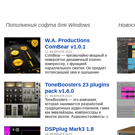
Пополнения софта для Windows
Новос
W.A. Productions
ComBear v1.0.1
21 ФЕВРАЛЯ 2022
ComBear — чрезвычайно мощный и
невероятно динамичный плагин-
компрессор, с функцией
параллельного сжатия. Он придает
потрясающий звук и ощущение
ударным, синтезатору,
ToneBoosters 23 plugins
pack v1.6.0
21 ФЕВРАЛЯ 2022
ToneBoosters — это компания,
которая занимается разработкой
традиционных аудио-плагинов, таких
как эквалайзеры, компрессоры и
многое другое. Аудиоинструменты, с
помощью
DSPplug Mark3 1.8
19 ФЕВРАЛЯ 2022