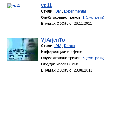
vp11
Стили:
IDM
,
Experimental
Опубликовано треков:
1 (смотреть)
В рядах CJCity с:
26.11.2011
Vj ArjenTo
Стили:
IDM
,
Dance
Информация:
vj arjento...
Опубликовано треков:
5 (смотреть)
Откуда:
Россия Сочи
В рядах CJCity с:
20.08.2011