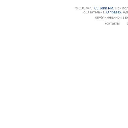
© CJCity.ru,
CJ John PM
. При по
обязательна.
О правах
. А
опубликованной в р
контакты