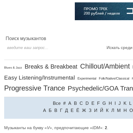
Главная
Софт
Музыка
Статьи
Музыканты
Словарь
Поиск музыкантов
Искать среди
Chillout/Ambient
Breaks & Breakbeat
Blues & Jazz
Easy Listening/Instrumental
Experimental
Folk/Native/Classical
Progressive Trance
Psychedelic/GOA Tra
Все
#
A
B
C
D
E
F
G
H
I
J
K
L
A
Б
В
Г
Д
Е
Ё
Ж
З
И
Й
К
Л
М
Н
О
Музыканты на букву «
V
», предпочитающие «
IDM
»:
2
.