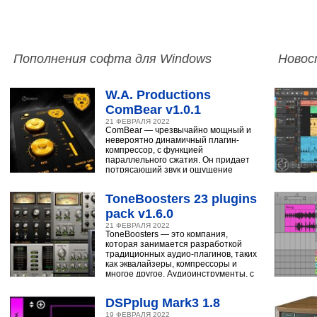
Пополнения софта для Windows
Новос
W.A. Productions
ComBear v1.0.1
21 ФЕВРАЛЯ 2022
ComBear — чрезвычайно мощный и
невероятно динамичный плагин-
компрессор, с функцией
параллельного сжатия. Он придает
потрясающий звук и ощущение
ударным, синтезатору,
ToneBoosters 23 plugins
pack v1.6.0
21 ФЕВРАЛЯ 2022
ToneBoosters — это компания,
которая занимается разработкой
традиционных аудио-плагинов, таких
как эквалайзеры, компрессоры и
многое другое. Аудиоинструменты, с
помощью
DSPplug Mark3 1.8
19 ФЕВРАЛЯ 2022