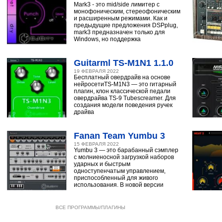
Mark3 - это mid/side лимитер с
монофоническим, стереофоническим
и расширенным режимами. Как и
предыдущие предложения DSPplug,
mark3 предназначен только для
Windows, но поддержка
Guitarml TS-M1N1 1.1.0
19 ФЕВРАЛЯ 2022
Бесплатный овердрайв на основе
нейросетиTS-M1N3 — это гитарный
плагин, клон классической педали
овердрайва TS-9 Tubescreamer. Для
создания модели поведения ручек
драйва
Fanan Team Yumbu 3
15 ФЕВРАЛЯ 2022
Yumbu 3 — это барабанный сэмплер
с молниеносной загрузкой наборов
ударных и быстрым
одноступенчатым управлением,
приспособленный для живого
использования. В новой версии
ВСЕ ПРОГРАММЫ/ПЛАГИНЫ