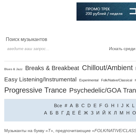
Главная
Софт
Музыка
Статьи
Музыканты
Словарь
Поиск музыкантов
Искать среди
Chillout/Ambient
Breaks & Breakbeat
Blues & Jazz
Easy Listening/Instrumental
Experimental
Folk/Native/Classical
Progressive Trance
Psychedelic/GOA Tra
Все
#
A
B
C
D
E
F
G
H
I
J
K
L
A
Б
В
Г
Д
Е
Ё
Ж
З
И
Й
К
Л
М
Н
О
Музыканты на букву «
T
», предпочитающие «
FOLK/NATIVE/CLAS