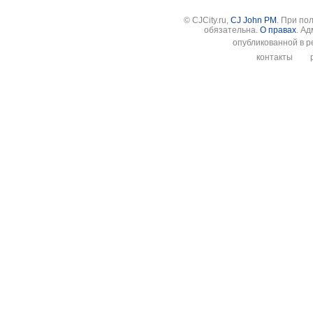
© CJCity.ru,
CJ John PM
. При по
обязательна.
О правах
. А
опубликованной в р
контакты