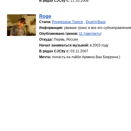
В рядах CJCity с:
21.10.2008
Roge
Стили:
Progressive Trance
,
Drum'n'Bass
Информация:
уважаю транс и все его субнаправления.
Опубликовано треков:
11 (смотреть)
Откуда:
Пермь, Россия
Начал заниматься музыкой:
в 2003 году
В рядах CJCity с:
03.11.2007
Мечта:
попасть на лэйбл Армина Ван Бюррена:)