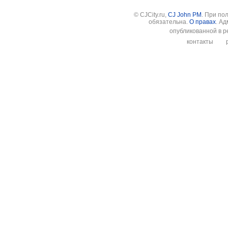
© CJCity.ru,
CJ John PM
. При по
обязательна.
О правах
. А
опубликованной в р
контакты