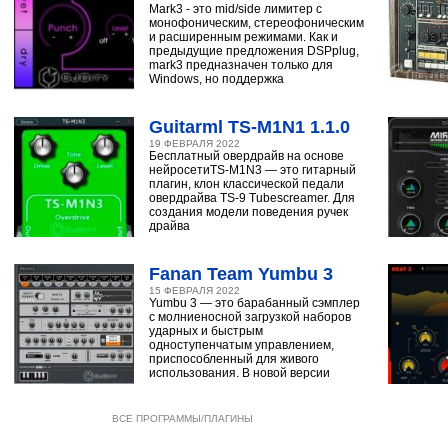
Mark3 - это mid/side лимитер с
монофоническим, стереофоническим
и расширенным режимами. Как и
предыдущие предложения DSPplug,
mark3 предназначен только для
Windows, но поддержка
Guitarml TS-M1N1 1.1.0
19 ФЕВРАЛЯ 2022
Бесплатный овердрайв на основе
нейросетиTS-M1N3 — это гитарный
плагин, клон классической педали
овердрайва TS-9 Tubescreamer. Для
создания модели поведения ручек
драйва
Fanan Team Yumbu 3
15 ФЕВРАЛЯ 2022
Yumbu 3 — это барабанный сэмплер
с молниеносной загрузкой наборов
ударных и быстрым
одноступенчатым управлением,
приспособленный для живого
использования. В новой версии
ВСЕ ПРОГРАММЫ/ПЛАГИНЫ