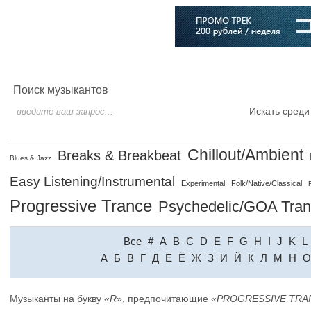
Главная
Софт
Музыка
Статьи
Музыканты
Словарь
Поиск музыкантов
Искать среди
Chillout/Ambient
Breaks & Breakbeat
Blues & Jazz
Easy Listening/Instrumental
Experimental
Folk/Native/Classical
Progressive Trance
Psychedelic/GOA Tra
Все
#
A
B
C
D
E
F
G
H
I
J
K
L
A
Б
В
Г
Д
Е
Ё
Ж
З
И
Й
К
Л
М
Н
О
Музыканты на букву «
R
», предпочитающие «
PROGRESSIVE TRA