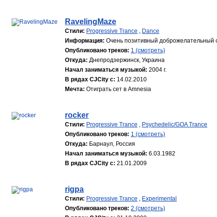
RavelingMaze
Стили:
Progressive Trance
,
Dance
Информация:
Очень позитивный доброжелательный о
Опубликовано треков:
1 (смотреть)
Откуда:
Днепродзержинск, Украина
Начал заниматься музыкой:
2004 г.
В рядах CJCity с:
14.02.2010
Мечта:
Отиграть сет в Amnesia
rocker
Стили:
Progressive Trance
,
Psychedelic/GOA Trance
Опубликовано треков:
1 (смотреть)
Откуда:
Барнаул, Россия
Начал заниматься музыкой:
6.03.1982
В рядах CJCity с:
21.01.2009
rigpa
Стили:
Progressive Trance
,
Experimental
Опубликовано треков:
2 (смотреть)