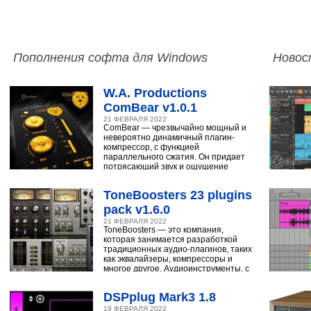
Пополнения софта для Windows
Новос
W.A. Productions
ComBear v1.0.1
21 ФЕВРАЛЯ 2022
ComBear — чрезвычайно мощный и
невероятно динамичный плагин-
компрессор, с функцией
параллельного сжатия. Он придает
потрясающий звук и ощущение
ударным, синтезатору,
ToneBoosters 23 plugins
pack v1.6.0
21 ФЕВРАЛЯ 2022
ToneBoosters — это компания,
которая занимается разработкой
традиционных аудио-плагинов, таких
как эквалайзеры, компрессоры и
многое другое. Аудиоинструменты, с
помощью
DSPplug Mark3 1.8
19 ФЕВРАЛЯ 2022