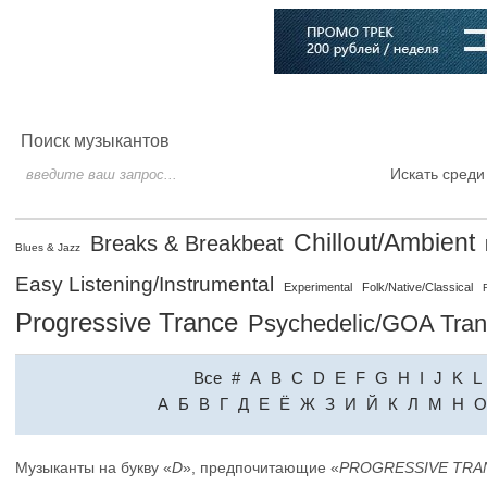
Главная
Софт
Музыка
Статьи
Музыканты
Словарь
Поиск музыкантов
Искать среди
Chillout/Ambient
Breaks & Breakbeat
Blues & Jazz
Easy Listening/Instrumental
Experimental
Folk/Native/Classical
Progressive Trance
Psychedelic/GOA Tra
Все
#
A
B
C
D
E
F
G
H
I
J
K
L
A
Б
В
Г
Д
Е
Ё
Ж
З
И
Й
К
Л
М
Н
О
Музыканты на букву «
D
», предпочитающие «
PROGRESSIVE TRA