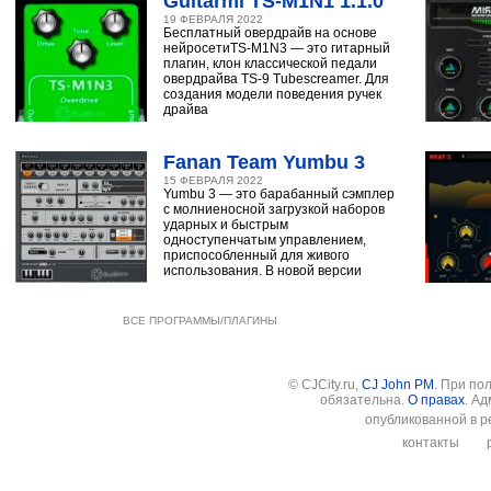
Guitarml TS-M1N1 1.1.0
19 ФЕВРАЛЯ 2022
Бесплатный овердрайв на основе
нейросетиTS-M1N3 — это гитарный
плагин, клон классической педали
овердрайва TS-9 Tubescreamer. Для
создания модели поведения ручек
драйва
Fanan Team Yumbu 3
15 ФЕВРАЛЯ 2022
Yumbu 3 — это барабанный сэмплер
с молниеносной загрузкой наборов
ударных и быстрым
одноступенчатым управлением,
приспособленный для живого
использования. В новой версии
ВСЕ ПРОГРАММЫ/ПЛАГИНЫ
© CJCity.ru,
CJ John PM
. При по
обязательна.
О правах
. А
опубликованной в р
контакты