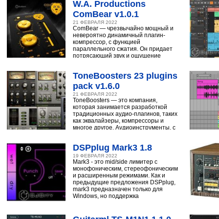
W.A. Productions
ComBear v1.0.1
21 ФЕВРАЛЯ 2022
ComBear — чрезвычайно мощный и
невероятно динамичный плагин-
компрессор, с функцией
параллельного сжатия. Он придает
потрясающий звук и ощущение
ударным, синтезатору,
ToneBoosters 23 plugins
pack v1.6.0
21 ФЕВРАЛЯ 2022
ToneBoosters — это компания,
которая занимается разработкой
традиционных аудио-плагинов, таких
как эквалайзеры, компрессоры и
многое другое. Аудиоинструменты, с
помощью
DSPplug Mark3 1.8
19 ФЕВРАЛЯ 2022
Mark3 - это mid/side лимитер с
монофоническим, стереофоническим
и расширенным режимами. Как и
предыдущие предложения DSPplug,
mark3 предназначен только для
Windows, но поддержка