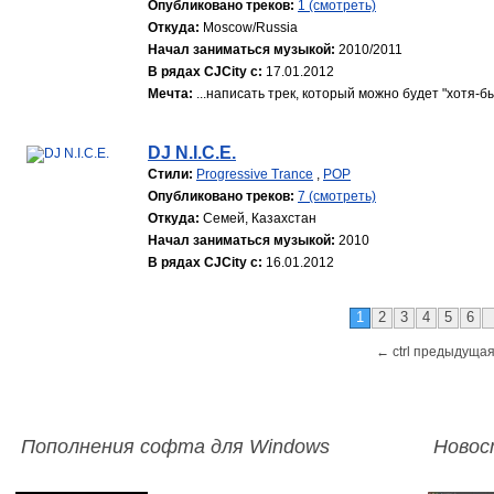
Опубликовано треков:
1 (смотреть)
Откуда:
Moscow/Russia
Начал заниматься музыкой:
2010/2011
В рядах CJCity с:
17.01.2012
Мечта:
...написать трек, который можно будет "хотя-б
DJ N.I.C.E.
Стили:
Progressive Trance
,
POP
Опубликовано треков:
7 (смотреть)
Откуда:
Семей, Казахстан
Начал заниматься музыкой:
2010
В рядах CJCity с:
16.01.2012
1
2
3
4
5
6
← ctrl предыдущая
Пополнения софта для Windows
Новос