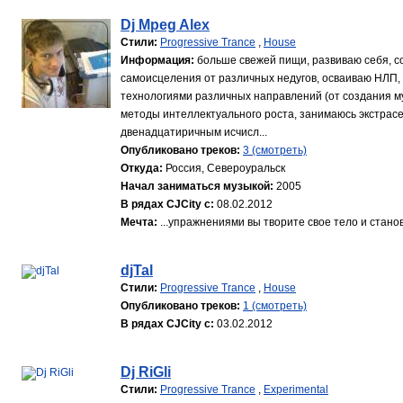
Dj Mpeg Alex
Стили:
Progressive Trance
,
House
Информация:
больше свежей пищи, развиваю себя, с
самоисцеления от различных недугов, осваиваю НЛП
технологиями различных направлений (от создания му
методы интеллектуального роста, занимаюсь экстрасе
двенадцатиричным исчисл...
Опубликовано треков:
3 (смотреть)
Откуда:
Россия, Североуральск
Начал заниматься музыкой:
2005
В рядах CJCity с:
08.02.2012
Мечта:
...упражнениями вы творите свое тело и стано
djTal
Стили:
Progressive Trance
,
House
Опубликовано треков:
1 (смотреть)
В рядах CJCity с:
03.02.2012
Dj RiGli
Стили:
Progressive Trance
,
Experimental