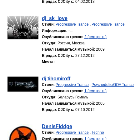
В рядах CJCity с:
04.02.2013
dj_sk_love
Стили:
Progressive Trance
,
Progressive Trance
Информация:
-...
Опубликовано треков:
2 (смотреть)
Откуда:
Россия, Москва
Начал заниматься музыкой:
2009
В рядах CJCity с:
27.12.2012
Мечта:
-
dj tihomiroff
Стили:
Progressive Trance
,
Psychedelic/GOA Trance
Опубликовано треков:
1 (смотреть)
Откуда:
Беларусь Гомель
Начал заниматься музыкой:
2005
В рядах CJCity с:
07.10.2012
DenisFiddge
Стили:
Progressive Trance
,
Techno
Опубликовано треков:
1 (смотреть)