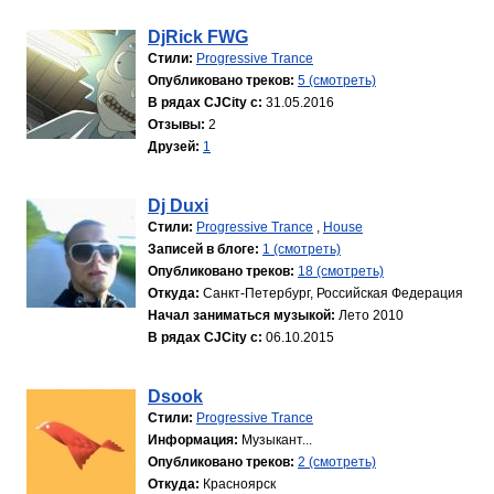
DjRick FWG
Стили:
Progressive Trance
Опубликовано треков:
5 (смотреть)
В рядах CJCity с:
31.05.2016
Отзывы:
2
Друзей:
1
Dj Duxi
Стили:
Progressive Trance
,
House
Записей в блоге:
1 (смотреть)
Опубликовано треков:
18 (смотреть)
Откуда:
Санкт-Петербург, Российская Федерация
Начал заниматься музыкой:
Лето 2010
В рядах CJCity с:
06.10.2015
Dsook
Стили:
Progressive Trance
Информация:
Музыкант...
Опубликовано треков:
2 (смотреть)
Откуда:
Красноярск