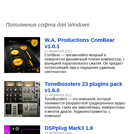
Пополнения софта для Windows
W.A. Productions ComBear
v1.0.1
21 ФЕВРАЛЯ 2022
ComBear — чрезвычайно мощный и
невероятно динамичный плагин-компрессор, с
функцией параллельного сжатия. Он придает
потрясающий звук и ощущение ударным,
синтезатору,
ToneBoosters 23 plugins pack
v1.6.0
21 ФЕВРАЛЯ 2022
ToneBoosters — это компания, которая
занимается разработкой традиционных аудио-
плагинов, таких как эквалайзеры, компрессоры
и многое другое. Аудиоинструменты, с
помощью
DSPplug Mark3 1.8
19 ФЕВРАЛЯ 2022