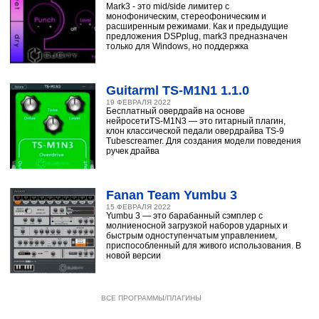
Mark3 - это mid/side лимитер с
монофоническим, стереофоническим и
расширенным режимами. Как и предыдущие
предложения DSPplug, mark3 предназначен
только для Windows, но поддержка
Guitarml TS-M1N1 1.1.0
19 ФЕВРАЛЯ 2022
Бесплатный овердрайв на основе
нейросетиTS-M1N3 — это гитарный плагин,
клон классической педали овердрайва TS-9
Tubescreamer. Для создания модели поведения
ручек драйва
Fanan Team Yumbu 3
15 ФЕВРАЛЯ 2022
Yumbu 3 — это барабанный сэмплер с
молниеносной загрузкой наборов ударных и
быстрым одноступенчатым управлением,
приспособленный для живого использования. В
новой версии
ВСЕ ПРОГРАММЫ/ПЛАГИНЫ