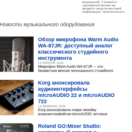
вооружений. С момента
зарождения музыки как
продукта средств массовой
информации, перенесенного...
Новости музыкального оборудования
Обзор микрофона Warm Audio
WA‑87JR: доступный аналог
классического студийного
инструмента
13 АПРЕЛЯ, 2026
Микрофон Warm Audio WA‑87JR — это
бюджетная версия легендарного студийного
конденсаторного микрофона Neumann U 87.
Разберёмся,...
Korg анонсировала
аудиоинтерфейсы
microAUDIO 22 и microAUDIO
722
14 ФЕВРАЛЯ, 2026
Korg анонсировала новую линейку
аудиоинтерфейсов microAUDIO, которые
сочетают в себе предусилители с интересными
эффектами, включая аналоговый...
Roland GO:Mixer Studio: