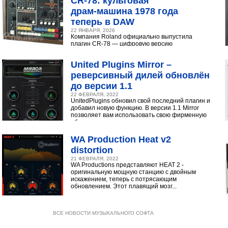
CR‑78: культовая
драм‑машина 1978 года
теперь в DAW
22 ЯНВАРЯ, 2026
Компания Roland официально выпустила
плагин CR-78 — цифровую версию
легендарной аналоговой драм-машины
1978 года. Инструмент доступен в экосистеме...
United Plugins Mirror –
реверсивный дилей обновлён
до версии 1.1
22 ФЕВРАЛЯ, 2022
UnitedPlugins обновил свой последний плагин и
добавил новую функцию. В версии 1.1 Mirror
позволяет вам использовать свою фирменную
обратную...
WA Production Heat v2
distortion
21 ФЕВРАЛЯ, 2022
WA Productions представляют HEAT 2 -
оригинальную мощную станцию с двойным
искажением, теперь с потрясающим
обновлением. Этот плавящий мозг...
ВСЕ НОВОСТИ МУЗЫКАЛЬНОГО СОФТА