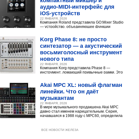
компактный микшер и
аудио‑MIDI‑интерфейс для
iOS‑устройств
22 ЯНВАРЯ, 2026
Компания Roland представила GO:Mixer Studio
— устройство, объединяющее функции
микшера, аудио- и MIDI?интерфейса. Оно
создано для мобильных...
Korg Phase 8: не просто
синтезатор — а акустический
восьмиголосный инструмент
нового типа
22 ЯНВАРЯ, 2026
Компания Korg представила Phase 8 —
инструмент, ломающий привычные рамки. Это
не аналоговый и не цифровой синтезатор, а
нечто принципиально...
Akai MPC XL: новый флагман
линейки. Что он даёт
музыкантам
22 ЯНВАРЯ, 2026
В мире музыкального продакшена Akai MPC
давно стал именем нарицательным. Серия,
начавшаяся в 1988 году с MPC60, определила
звучание хип‑хопа,...
ВСЕ НОВОСТИ ЖЕЛЕЗА