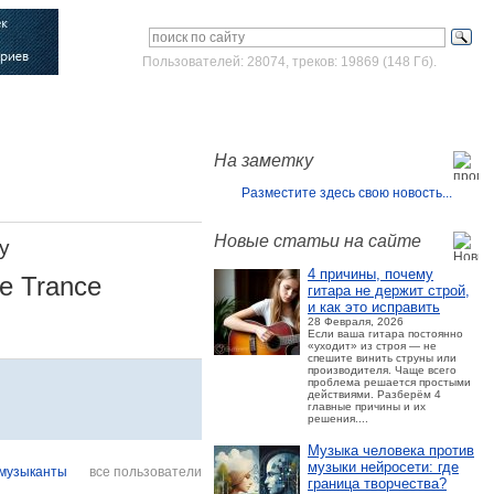
Пользователей: 28074, треков: 19869 (148 Гб).
Войти
Зарегистрироваться
На заметку
Разместите здесь свою новость...
Новые статьи на сайте
y
4 причины, почему
ve Trance
гитара не держит строй,
и как это исправить
28 Февраля, 2026
Если ваша гитара постоянно
«уходит» из строя — не
спешите винить струны или
производителя. Чаще всего
проблема решается простыми
действиями. Разберём 4
главные причины и их
решения....
Музыка человека против
музыки нейросети: где
музыканты
все пользователи
граница творчества?