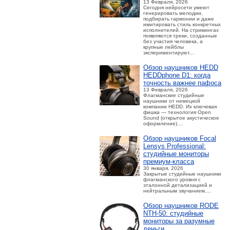
13 Февраля, 2026
Сегодня нейросети умеют
генерировать мелодии,
подбирать гармонии и даже
имитировать стиль конкретных
исполнителей. На стримингах
появляются треки, созданные
без участия человека, а
крупные лейблы
экспериментируют...
Обзор наушников HEDD
HEDDphone D1: когда
точность важнее пафоса
13 Февраля, 2026
Флагманские студийные
наушники от немецкой
компании HEDD. Их ключевая
фишка — технология Open
Sound (открытое акустическое
оформление)....
Обзор наушников Focal
Lensys Professional:
студийные мониторы
премиум‑класса
30 января, 2026
Закрытые студийные наушники
флагманского уровня с
эталонной детализацией и
нейтральным звучанием....
Обзор наушников RODE
NTH-50: студийные
мониторы за разумные
деньги