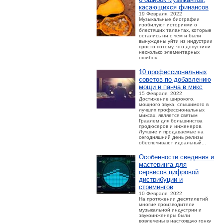
касающихся финансов
19 Февраля, 2022
Музыкальные биографии
изобилуют историями о
блестящих талантах, которые
остались ни с чем и были
вынуждены уйти из индустрии
просто потому, что допустили
несколько элементарных
ошибок....
10 профессиональных
советов по добавлению
мощи и панча в микс
15 Февраля, 2022
Достижение широкого,
мощного звука, слышимого в
лучших профессиональных
миксах, является святым
Граалем для большинства
продюсеров и инженеров.
Лучшие и продаваемые на
сегодняшний день релизы
обеспечивают идеальный...
Особенности сведения и
мастеринга для
сервисов цифровой
дистрибуции и
стримингов
10 Февраля, 2022
На протяжении десятилетий
многие производители
музыкальной индустрии и
звукоинженеры были
вовлечены в настоящую гонку