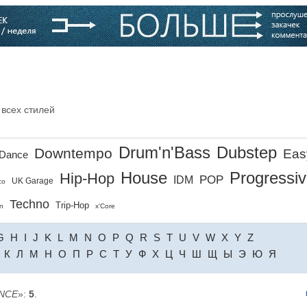
варь
Компании
Блоги
 всех стилей
Drum'n'Bass
Dubstep
Downtempo
Eas
Dance
House
Progressi
Hip-Hop
POP
IDM
UK Garage
co
Techno
Trip-Hop
n
x'Core
G
H
I
J
K
L
M
N
O
P
Q
R
S
T
U
V
W
X
Y
Z
К
Л
М
Н
О
П
Р
С
Т
У
Ф
Х
Ц
Ч
Ш
Щ
Ы
Э
Ю
Я
NCE
»:
5
.