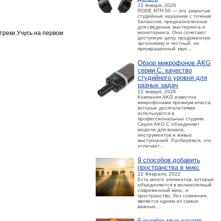
22 января, 2026
RODE NTH-50 — это закрытые
студийные наушники с точным
балансом, предназначенные
для сведения, мастеринга и
треки.Учусь на первом
мониторинга. Они сочетают
доступную цену, продуманную
эргономику и честный, не
приукрашенный звук....
Обзор микрофонов AKG
серии C: качество
студийного уровня для
разных задач
22 января, 2026
Компания AKG известна
микрофонами премиум-класса,
которые десятилетиями
используются в
профессиональных студиях.
Серия AKG C объединяет
модели для вокала,
инструментов и живых
выступлений. Разберёмся, что
отличает...
9 способов добавить
пространства в микс
22 Февраля, 2022
Есть много элементов, которые
объединяются в великолепный
современный микс, и
пространство, без сомнения,
является одним из самых
важных....
6 ошибок музыкантов,