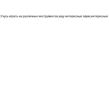
.Учусь играть на различных инструментах,ищу интересные звуки,интересные 