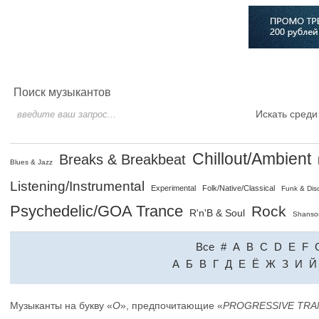
Главная
Софт
Музыка
Статьи
Музыканты
Сло
Поиск музыкантов
Искать среди
Chillout/Ambient
Breaks & Breakbeat
Blues & Jazz
Listening/Instrumental
Experimental
Folk/Native/Classical
Funk & Dis
Psychedelic/GOA Trance
Rock
R'n'B & Soul
Shanso
Все
#
A
B
C
D
E
F
A
Б
В
Г
Д
Е
Ё
Ж
З
И
Й
Музыканты на букву «
O
», предпочитающие «
PROGRESSIVE TRA