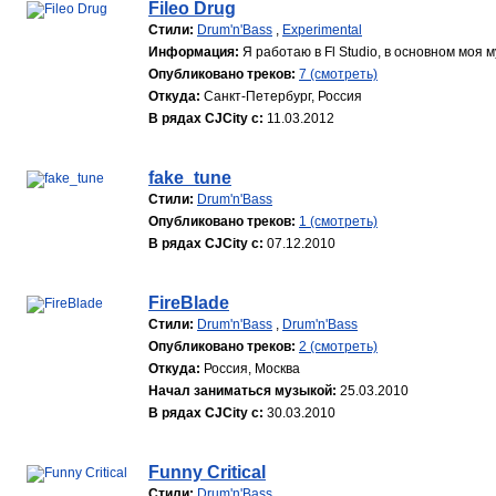
Fileo Drug
Стили:
Drum'n'Bass
,
Experimental
Информация:
Я работаю в Fl Studio, в основном моя 
Опубликовано треков:
7 (смотреть)
Откуда:
Санкт-Петербург, Россия
В рядах CJCity с:
11.03.2012
fake_tune
Стили:
Drum'n'Bass
Опубликовано треков:
1 (смотреть)
В рядах CJCity с:
07.12.2010
FireBlade
Стили:
Drum'n'Bass
,
Drum'n'Bass
Опубликовано треков:
2 (смотреть)
Откуда:
Россия, Москва
Начал заниматься музыкой:
25.03.2010
В рядах CJCity с:
30.03.2010
Funny Critical
Стили:
Drum'n'Bass