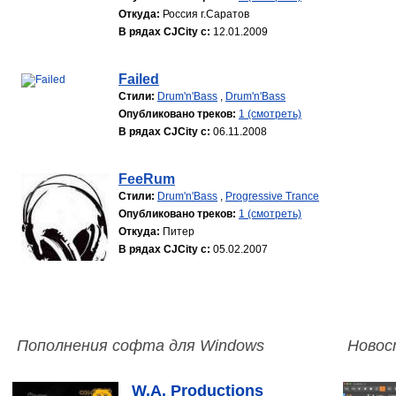
Откуда:
Россия г.Саратов
В рядах CJCity с:
12.01.2009
Failed
Стили:
Drum'n'Bass
,
Drum'n'Bass
Опубликовано треков:
1 (смотреть)
В рядах CJCity с:
06.11.2008
FeeRum
Стили:
Drum'n'Bass
,
Progressive Trance
Опубликовано треков:
1 (смотреть)
Откуда:
Питер
В рядах CJCity с:
05.02.2007
Пополнения софта для Windows
Новос
W.A. Productions