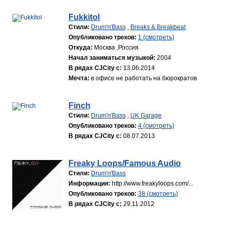
Fukkitol
Стили:
Drum'n'Bass
,
Breaks & Breakbeat
Опубликовано треков:
1 (смотреть)
Откуда:
Москва ,Россия
Начал заниматься музыкой:
2004
В рядах CJCity с:
13.06.2014
Мечта:
в офисе не работать на бюрократов
Finch
Стили:
Drum'n'Bass
,
UK Garage
Опубликовано треков:
4 (смотреть)
В рядах CJCity с:
08.07.2013
Freaky Loops/Famous Audio
Стили:
Drum'n'Bass
Информация:
http://www.freakyloops.com/...
Опубликовано треков:
38 (смотреть)
В рядах CJCity с:
29.11.2012