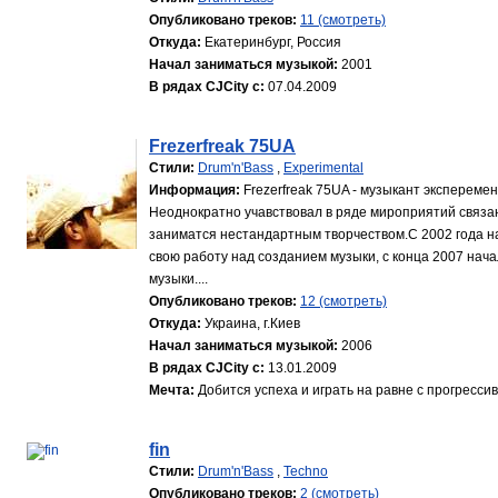
Опубликовано треков:
11 (смотреть)
Откуда:
Екатеринбург, Россия
Начал заниматься музыкой:
2001
В рядах CJCity с:
07.04.2009
Frezerfreak 75UA
Стили:
Drum'n'Bass
,
Experimental
Информация:
Frezerfreak 75UA - музыкант эксперемен
Неоднократно учавствовал в ряде мироприятий связа
заниматся нестандартным творчеством.С 2002 года н
свою работу над созданием музыки, с конца 2007 на
музыки....
Опубликовано треков:
12 (смотреть)
Откуда:
Украина, г.Киев
Начал заниматься музыкой:
2006
В рядах CJCity с:
13.01.2009
Мечта:
Добится успеха и играть на равне с прогресси
fin
Стили:
Drum'n'Bass
,
Techno
Опубликовано треков:
2 (смотреть)