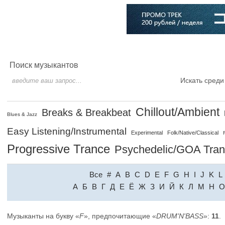
Главная
Софт
Музыка
Статьи
Музыканты
Словарь
Поиск музыкантов
Искать среди
Chillout/Ambient
Breaks & Breakbeat
Blues & Jazz
Easy Listening/Instrumental
Experimental
Folk/Native/Classical
Progressive Trance
Psychedelic/GOA Tra
Все
#
A
B
C
D
E
F
G
H
I
J
K
L
A
Б
В
Г
Д
Е
Ё
Ж
З
И
Й
К
Л
М
Н
О
Музыканты на букву «
F
», предпочитающие «
DRUM'N'BASS
»:
11
.