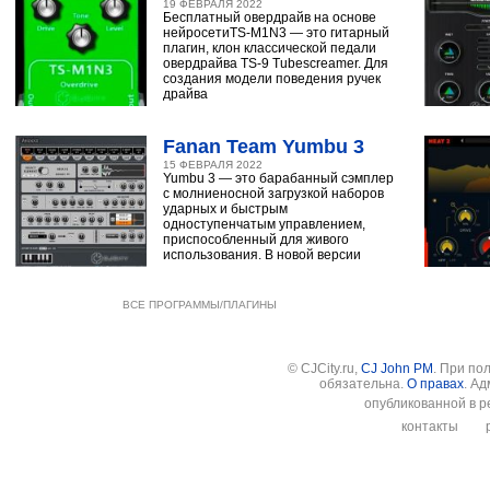
19 ФЕВРАЛЯ 2022
Бесплатный овердрайв на основе
нейросетиTS-M1N3 — это гитарный
плагин, клон классической педали
овердрайва TS-9 Tubescreamer. Для
создания модели поведения ручек
драйва
Fanan Team Yumbu 3
15 ФЕВРАЛЯ 2022
Yumbu 3 — это барабанный сэмплер
с молниеносной загрузкой наборов
ударных и быстрым
одноступенчатым управлением,
приспособленный для живого
использования. В новой версии
ВСЕ ПРОГРАММЫ/ПЛАГИНЫ
© CJCity.ru,
CJ John PM
. При по
обязательна.
О правах
. А
опубликованной в р
контакты