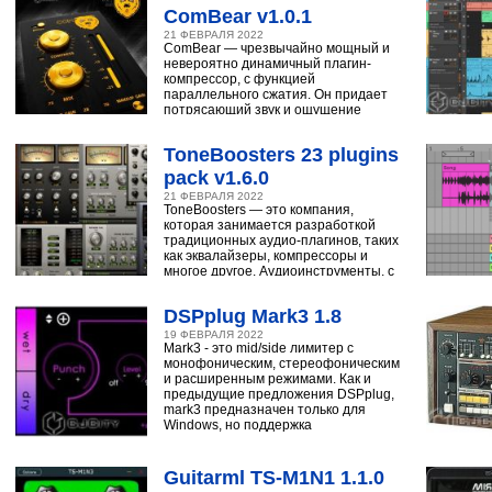
ComBear v1.0.1
21 ФЕВРАЛЯ 2022
ComBear — чрезвычайно мощный и
невероятно динамичный плагин-
компрессор, с функцией
параллельного сжатия. Он придает
потрясающий звук и ощущение
ударным, синтезатору,
ToneBoosters 23 plugins
pack v1.6.0
21 ФЕВРАЛЯ 2022
ToneBoosters — это компания,
которая занимается разработкой
традиционных аудио-плагинов, таких
как эквалайзеры, компрессоры и
многое другое. Аудиоинструменты, с
помощью
DSPplug Mark3 1.8
19 ФЕВРАЛЯ 2022
Mark3 - это mid/side лимитер с
монофоническим, стереофоническим
и расширенным режимами. Как и
предыдущие предложения DSPplug,
mark3 предназначен только для
Windows, но поддержка
Guitarml TS-M1N1 1.1.0