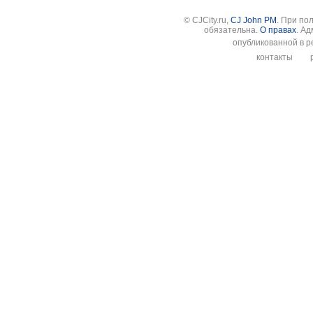
© CJCity.ru,
CJ John PM
. При по
обязательна.
О правах
. А
опубликованной в р
контакты