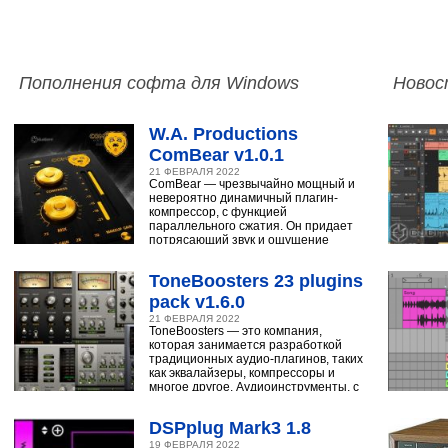
Пополнения софта для Windows
Новос
W.A. Productions
ComBear v1.0.1
21 ФЕВРАЛЯ 2022
ComBear — чрезвычайно мощный и
невероятно динамичный плагин-
компрессор, с функцией
параллельного сжатия. Он придает
потрясающий звук и ощущение
ударным, синтезатору,
ToneBoosters 23 plugins
pack v1.6.0
21 ФЕВРАЛЯ 2022
ToneBoosters — это компания,
которая занимается разработкой
традиционных аудио-плагинов, таких
как эквалайзеры, компрессоры и
многое другое. Аудиоинструменты, с
помощью
DSPplug Mark3 1.8
19 ФЕВРАЛЯ 2022