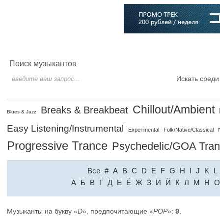
Главная
Софт
Музыка
Статьи
Музыканты
Словарь
Поиск музыкантов
Искать среди
Chillout/Ambient
Breaks & Breakbeat
Blues & Jazz
Easy Listening/Instrumental
Experimental
Folk/Native/Classical
Progressive Trance
Psychedelic/GOA Tra
Все
#
A
B
C
D
E
F
G
H
I
J
K
L
A
Б
В
Г
Д
Е
Ё
Ж
З
И
Й
К
Л
М
Н
О
Музыканты на букву «
D
», предпочитающие «
POP
»:
9
.