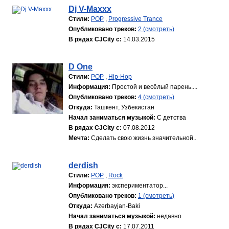
Dj V-Maxxx
Стили:
POP
,
Progressive Trance
Опубликовано треков:
2 (смотреть)
В рядах CJCity с:
14.03.2015
D One
Стили:
POP
,
Hip-Hop
Информация:
Простой и весёлый парень....
Опубликовано треков:
4 (смотреть)
Откуда:
Ташкент, Узбекистан
Начал заниматься музыкой:
С детства
В рядах CJCity с:
07.08.2012
Мечта:
Сделать свою жизнь значительной..
derdish
Стили:
POP
,
Rock
Информация:
экспериментатор...
Опубликовано треков:
1 (смотреть)
Откуда:
Azerbayjan-Baki
Начал заниматься музыкой:
недавно
В рядах CJCity с:
17.07.2011