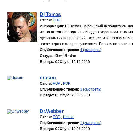
Dj Tomas
Стили:
POP
Информация:
DJ Tomas - украинский исполнитель. 
исполнителю 23 года. Он обладает хорошими вокальн
музыкальных направлений. Все песни DJ Tomas любов
после первого же прослушивания. В них исполнитель в
Опубликовано треков:
4 (смотреть)
Откуда:
Kiev, Ukraine
В рядах CJCity с:
15.12.2010
dracon
Стили:
POP
,
POP
Опубликовано треков:
3 (смотреть)
В рядах CJCity с:
21.08.2010
Dr.Webber
Стили:
POP
,
House
Опубликовано треков:
1 (смотреть)
В рядах CJCity с:
10.06.2010