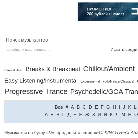
Главная
Софт
Музыка
Статьи
Музыканты
Словарь
Поиск музыкантов
Искать среди
Chillout/Ambient
Breaks & Breakbeat
Blues & Jazz
Easy Listening/Instrumental
Experimental
Folk/Native/Classical
Progressive Trance
Psychedelic/GOA Tra
Все
#
A
B
C
D
E
F
G
H
I
J
K
L
A
Б
В
Г
Д
Е
Ё
Ж
З
И
Й
К
Л
М
Н
О
Музыканты на букву «
D
», предпочитающие «
FOLK/NATIVE/CLAS