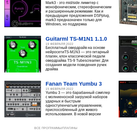
Mark3 - это mid/side лимитер с
монофоническим, стереофоническим
и расширенным режимами. Как и
предыдущие предложения DSPplug,
mark3 предназначен только для
Windows, но поддержка
Guitarml TS-M1N1 1.1.0
19 ФЕВРАЛЯ 2022
Бесплатный овердрайв на основе
нейросетиTS-M1N3 — это гитарный
плагин, клон классической педали
овердрайва TS-9 Tubescreamer. Для
создания модели поведения ручек
драйва
Fanan Team Yumbu 3
15 ФЕВРАЛЯ 2022
Yumbu 3 — это барабанный сэмплер
с молниеносной загрузкой наборов
ударных и быстрым
одноступенчатым управлением,
приспособленный для живого
использования. В новой версии
ВСЕ ПРОГРАММЫ/ПЛАГИНЫ