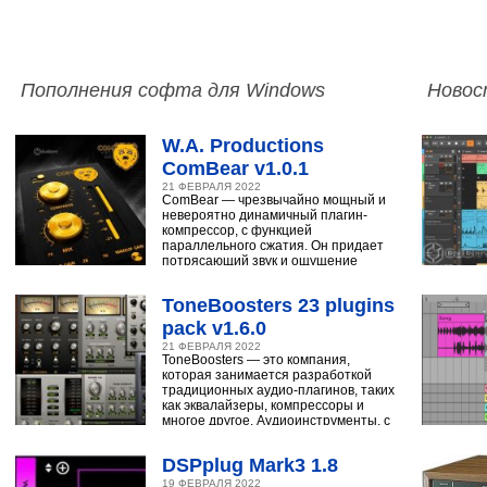
Пополнения софта для Windows
Новос
W.A. Productions
ComBear v1.0.1
21 ФЕВРАЛЯ 2022
ComBear — чрезвычайно мощный и
невероятно динамичный плагин-
компрессор, с функцией
параллельного сжатия. Он придает
потрясающий звук и ощущение
ударным, синтезатору,
ToneBoosters 23 plugins
pack v1.6.0
21 ФЕВРАЛЯ 2022
ToneBoosters — это компания,
которая занимается разработкой
традиционных аудио-плагинов, таких
как эквалайзеры, компрессоры и
многое другое. Аудиоинструменты, с
помощью
DSPplug Mark3 1.8
19 ФЕВРАЛЯ 2022