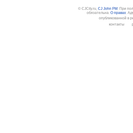
© CJCity.ru,
CJ John PM
. При по
обязательна.
О правах
. А
опубликованной в р
контакты