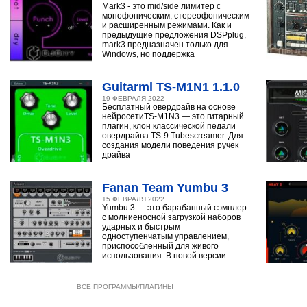
Mark3 - это mid/side лимитер с
монофоническим, стереофоническим
и расширенным режимами. Как и
предыдущие предложения DSPplug,
mark3 предназначен только для
Windows, но поддержка
Guitarml TS-M1N1 1.1.0
19 ФЕВРАЛЯ 2022
Бесплатный овердрайв на основе
нейросетиTS-M1N3 — это гитарный
плагин, клон классической педали
овердрайва TS-9 Tubescreamer. Для
создания модели поведения ручек
драйва
Fanan Team Yumbu 3
15 ФЕВРАЛЯ 2022
Yumbu 3 — это барабанный сэмплер
с молниеносной загрузкой наборов
ударных и быстрым
одноступенчатым управлением,
приспособленный для живого
использования. В новой версии
ВСЕ ПРОГРАММЫ/ПЛАГИНЫ