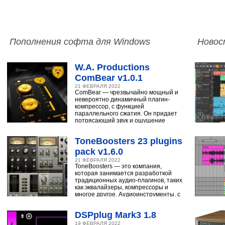
Пополнения софта для Windows
Новос
W.A. Productions
ComBear v1.0.1
21 ФЕВРАЛЯ 2022
ComBear — чрезвычайно мощный и
невероятно динамичный плагин-
компрессор, с функцией
параллельного сжатия. Он придает
потрясающий звук и ощущение
ударным, синтезатору,
ToneBoosters 23 plugins
pack v1.6.0
21 ФЕВРАЛЯ 2022
ToneBoosters — это компания,
которая занимается разработкой
традиционных аудио-плагинов, таких
как эквалайзеры, компрессоры и
многое другое. Аудиоинструменты, с
помощью
DSPplug Mark3 1.8
19 ФЕВРАЛЯ 2022