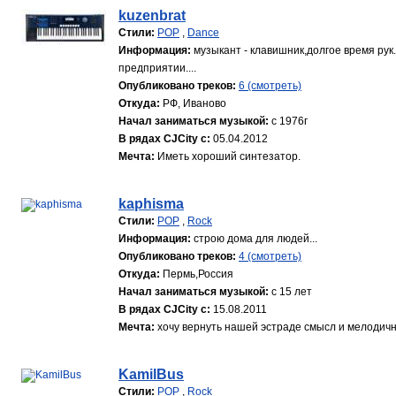
kuzenbrat
Стили:
POP
,
Dance
Информация:
музыкант - клавишник,долгое время ру
предприятии....
Опубликовано треков:
6 (смотреть)
Откуда:
РФ, Иваново
Начал заниматься музыкой:
с 1976г
В рядах CJCity с:
05.04.2012
Мечта:
Иметь хороший синтезатор.
kaphisma
Стили:
POP
,
Rock
Информация:
строю дома для людей...
Опубликовано треков:
4 (смотреть)
Откуда:
Пермь,Россия
Начал заниматься музыкой:
с 15 лет
В рядах CJCity с:
15.08.2011
Мечта:
хочу вернуть нашей эстраде смысл и мелодич
KamilBus
Стили:
POP
,
Rock