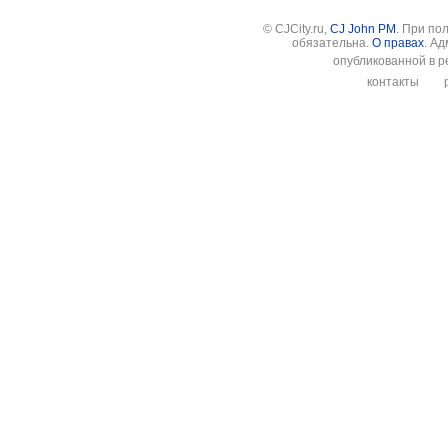
© CJCity.ru,
CJ John PM
. При по
обязательна.
О правах
. А
опубликованной в р
контакты