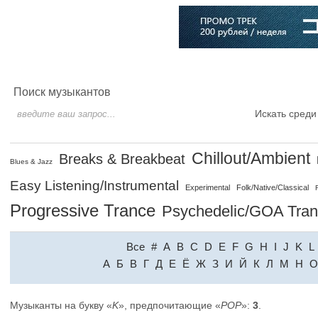
Главная
Софт
Музыка
Статьи
Музыканты
Словарь
Поиск музыкантов
Искать среди
Chillout/Ambient
Breaks & Breakbeat
Blues & Jazz
Easy Listening/Instrumental
Experimental
Folk/Native/Classical
Progressive Trance
Psychedelic/GOA Tra
Все
#
A
B
C
D
E
F
G
H
I
J
K
L
A
Б
В
Г
Д
Е
Ё
Ж
З
И
Й
К
Л
М
Н
О
Музыканты на букву «
K
», предпочитающие «
POP
»:
3
.