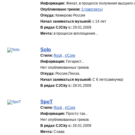
Информация:
Женат, в процессе получения высшего об
Опубликовано треков:
3 (смотреть)
Откуда:
Кемерово Россия
Начал заниматься музыкой:
с 14 лет
В рядах CJCity с:
29.01.2009
Мечта:
в процессе воплощения...
Solo
Стили:
Rock
,
x'Core
Информация:
Гитарист...
Нет опубликованных треков.
Откуда:
Россия,Пенза.
Начал заниматься музыкой:
С 6 лет(самоучка)
В рядах CJCity с:
28.01.2009
SpoT
Стили:
Rock
,
x'Core
Информация:
Просто так...
Нет опубликованных треков.
В рядах CJCity с:
26.01.2009
Мечта:
Слава