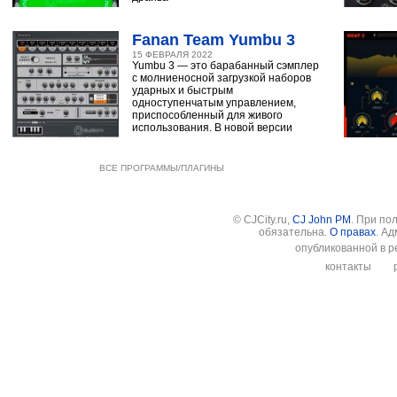
Fanan Team Yumbu 3
15 ФЕВРАЛЯ 2022
Yumbu 3 — это барабанный сэмплер
с молниеносной загрузкой наборов
ударных и быстрым
одноступенчатым управлением,
приспособленный для живого
использования. В новой версии
ВСЕ ПРОГРАММЫ/ПЛАГИНЫ
© CJCity.ru,
CJ John PM
. При по
обязательна.
О правах
. А
опубликованной в р
контакты