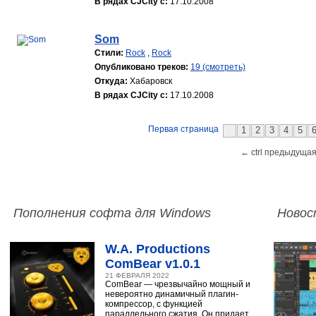
В рядах CJCity с:
17.10.2008
Som
Стили:
Rock
,
Rock
Опубликовано треков:
19 (смотреть)
Откуда:
Хабаровск
В рядах CJCity с:
17.10.2008
Первая страница
1
2
3
4
5
← ctrl предыдущая
Пополнения софта для Windows
Новос
W.A. Productions
ComBear v1.0.1
21 ФЕВРАЛЯ 2022
ComBear — чрезвычайно мощный и
невероятно динамичный плагин-
компрессор, с функцией
параллельного сжатия. Он придает