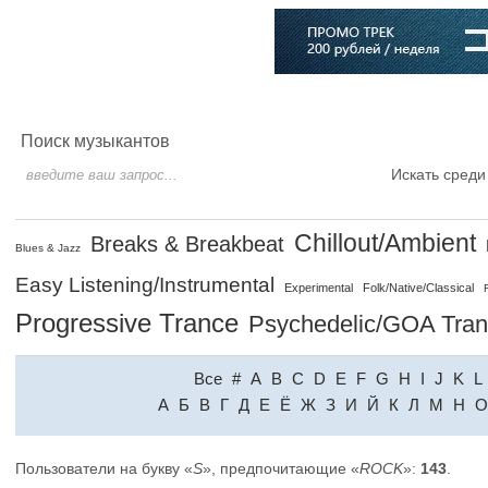
Главная
Софт
Музыка
Статьи
Музыканты
Словарь
Поиск музыкантов
Искать среди
Chillout/Ambient
Breaks & Breakbeat
Blues & Jazz
Easy Listening/Instrumental
Experimental
Folk/Native/Classical
Progressive Trance
Psychedelic/GOA Tra
Все
#
A
B
C
D
E
F
G
H
I
J
K
L
A
Б
В
Г
Д
Е
Ё
Ж
З
И
Й
К
Л
М
Н
О
Пользователи на букву «
S
», предпочитающие «
ROCK
»:
143
.