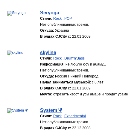
Seryoga
Стили:
Rock
,
POP
Нет опубликованных треков.
Откуда:
Украина
В рядах CJCity с:
22.01.2009
skyline
Стили:
Rock
,
Drum'n'Bass
Информация:
не люблю юсу и абаму...
Нет опубликованных треков.
Откуда:
Россия Нижний Новгород
Начал заниматься музыкой:
с 6 лет
В рядах CJCity с:
22.01.2009
Мечта:
отрезать хвост и усы амабе и продат усаме
System Ψ
Стили:
Rock
,
Experimental
Нет опубликованных треков.
В рядах CJCity с:
22.12.2008