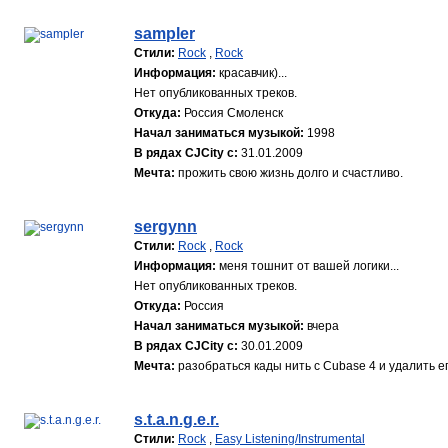
sampler
Стили:
Rock
,
Rock
Информация:
красавчик)...
Нет опубликованных треков.
Откуда:
Россия Смоленск
Начал заниматься музыкой:
1998
В рядах CJCity с:
31.01.2009
Мечта:
прожить свою жизнь долго и счастливо.
sergynn
Стили:
Rock
,
Rock
Информация:
меня тошнит от вашей логики...
Нет опубликованных треков.
Откуда:
Россия
Начал заниматься музыкой:
вчера
В рядах CJCity с:
30.01.2009
Мечта:
разобраться кады нить с Сubase 4 и удалить е
s.t.a.n.g.e.r.
Стили:
Rock
,
Easy Listening/Instrumental