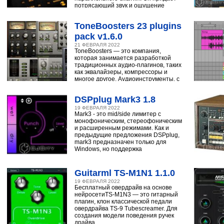
потрясающий звук и ощущение
ударным, синтезатору,
ToneBoosters 23 plugins
pack v1.6.0
21 ФЕВРАЛЯ 2022
ToneBoosters — это компания,
которая занимается разработкой
традиционных аудио-плагинов, таких
как эквалайзеры, компрессоры и
многое другое. Аудиоинструменты, с
помощью
DSPplug Mark3 1.8
19 ФЕВРАЛЯ 2022
Mark3 - это mid/side лимитер с
монофоническим, стереофоническим
и расширенным режимами. Как и
предыдущие предложения DSPplug,
mark3 предназначен только для
Windows, но поддержка
Guitarml TS-M1N1 1.1.0
19 ФЕВРАЛЯ 2022
Бесплатный овердрайв на основе
нейросетиTS-M1N3 — это гитарный
плагин, клон классической педали
овердрайва TS-9 Tubescreamer. Для
создания модели поведения ручек
драйва