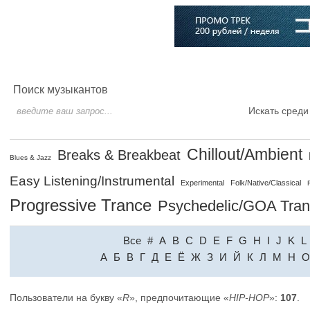
Главная
Софт
Музыка
Статьи
Музыканты
Словарь
Поиск музыкантов
Искать среди
Chillout/Ambient
Breaks & Breakbeat
Blues & Jazz
Easy Listening/Instrumental
Experimental
Folk/Native/Classical
Progressive Trance
Psychedelic/GOA Tra
Все
#
A
B
C
D
E
F
G
H
I
J
K
L
A
Б
В
Г
Д
Е
Ё
Ж
З
И
Й
К
Л
М
Н
О
Пользователи на букву «
R
», предпочитающие «
HIP-HOP
»:
107
.