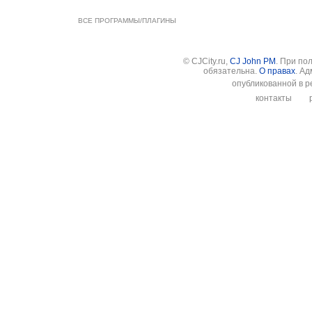
ВСЕ ПРОГРАММЫ/ПЛАГИНЫ
© CJCity.ru,
CJ John PM
. При по
обязательна.
О правах
. А
опубликованной в р
контакты