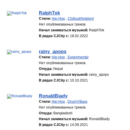
RalphTok
Стили:
Hip-Hop
,
Chillout/Ambient
Нет опубликованных треков.
Начал заниматься музыкой:
RalphTok
В рядах CJCity с:
18.02.2022
rainy_apops
Стили:
Hip-Hop
,
Experimental
Нет опубликованных треков.
Откуда:
Nepal
Начал заниматься музыкой:
rainy_apops
В рядах CJCity с:
10.10.2021
RonaldBiady
Стили:
Hip-Hop
,
Drum'n'Bass
Нет опубликованных треков.
Откуда:
Bangladesh
Начал заниматься музыкой:
RonaldBiady
В рядах CJCity с:
14.09.2021