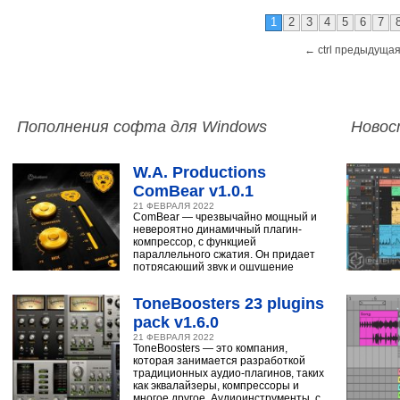
1
2
3
4
5
6
7
← ctrl предыдущая
Пополнения софта для Windows
Новос
W.A. Productions
ComBear v1.0.1
21 ФЕВРАЛЯ 2022
ComBear — чрезвычайно мощный и
невероятно динамичный плагин-
компрессор, с функцией
параллельного сжатия. Он придает
потрясающий звук и ощущение
ударным, синтезатору,
ToneBoosters 23 plugins
pack v1.6.0
21 ФЕВРАЛЯ 2022
ToneBoosters — это компания,
которая занимается разработкой
традиционных аудио-плагинов, таких
как эквалайзеры, компрессоры и
многое другое. Аудиоинструменты, с