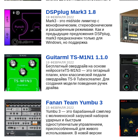
помощью
DSPplug Mark3 1.8
19 ФЕВРАЛЯ 2022
Mark3 - это mid/side лимитер с
монофоническим, стереофоническим
и расширенным режимами. Как и
предыдущие предложения DSPplug,
mark3 предназначен только для
Windows, но поддержка
Guitarml TS-M1N1 1.1.0
19 ФЕВРАЛЯ 2022
Бесплатный овердрайв на основе
нейросетиTS-M1N3 — это гитарный
плагин, клон классической педали
овердрайва TS-9 Tubescreamer. Для
создания модели поведения ручек
драйва
Fanan Team Yumbu 3
15 ФЕВРАЛЯ 2022
Yumbu 3 — это барабанный сэмплер
с молниеносной загрузкой наборов
ударных и быстрым
одноступенчатым управлением,
приспособленный для живого
использования. В новой версии