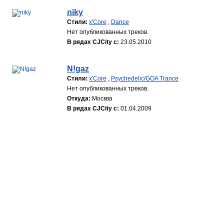
niky
Стили:
x'Core
,
Dance
Нет опубликованных треков.
В рядах CJCity с:
23.05.2010
N!gaz
Стили:
x'Core
,
Psychedelic/GOA Trance
Нет опубликованных треков.
Откуда:
Москва
В рядах CJCity с:
01.04.2009