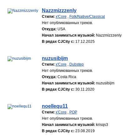
Nazzmizzzenly
Стили:
x'Core
,
Folk/Native/Classical
Нет опубликованных треков.
Откуда:
USA
Начал заниматься музыкой:
Nazzmizzzenly
В рядах CJCity с:
17.12.2025
nuzusibijm
Стили:
x'Core
,
Dubstep
Нет опубликованных треков.
Откуда:
Costa Rica
Начал заниматься музыкой:
nuzusibijm
В рядах CJCity с:
30.11.2020
noellequ11
Стили:
x'Core
,
POP
Нет опубликованных треков.
Начал заниматься музыкой:
krisqs3
В рядах CJCity с:
23.08.2019