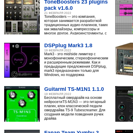
ToneBoosters 23 plugins
pack v1.6.0
21 ФЕВРАЛЯ 2022
ToneBoosters — это компания,
которая занимается разработкой
традиционных аудио-плагинов, таких
как эквалайзеры, компрессоры и
многое другое. Аудиоинструменты, с
помощью
DSPplug Mark3 1.8
19 ФЕВРАЛЯ 2022
Mark3 - это mid/side лимитер с
монофоническим, стереофоническим
и расширенным режимами. Как и
предыдущие предложения DSPplug,
mark3 предназначен только для
Windows, но поддержка
Guitarml TS-M1N1 1.1.0
19 ФЕВРАЛЯ 2022
Бесплатный овердрайв на основе
нейросетиTS-M1N3 — это гитарный
плагин, клон классической педали
овердрайва TS-9 Tubescreamer. Для
создания модели поведения ручек
драйва
Fanan Team Yumbu 3