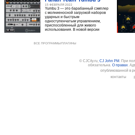
15 ФЕВРАЛЯ 2022
Yumbu 3 — это барабанный сэмплер
с молниеносной загрузкой наборов
ударных и быстрым
одноступенчатым управлением,
приспособленный для живого
использования. В новой версии
ВСЕ ПРОГРАММЫ/ПЛАГИНЫ
© CJCity.ru,
CJ John PM
. При по
обязательна.
О правах
. А
опубликованной в р
контакты