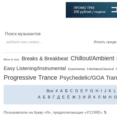
Главная
Софт
Музыка
Статьи
Музыканты
Словарь
Поиск музыкантов
Искать среди
Chillout/Ambient
Breaks & Breakbeat
Blues & Jazz
Easy Listening/Instrumental
Experimental
Folk/Native/Classical
Progressive Trance
Psychedelic/GOA Tra
Все
#
A
B
C
D
E
F
G
H
I
J
K
L
A
Б
В
Г
Д
Е
Ё
Ж
З
И
Й
К
Л
М
Н
О
Пользователи на букву «
N
», предпочитающие «
X'CORE
»:
5
.