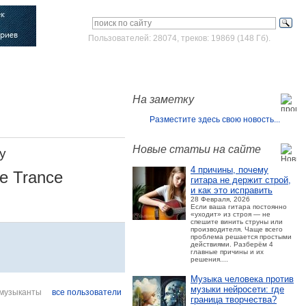
Пользователей: 28074, треков: 19869 (148 Гб).
Войти
Зарегистрироваться
На заметку
Разместите здесь свою новость...
Новые статьи на сайте
y
4 причины, почему
ve Trance
гитара не держит строй,
и как это исправить
28 Февраля, 2026
Если ваша гитара постоянно
«уходит» из строя — не
спешите винить струны или
производителя. Чаще всего
проблема решается простыми
действиями. Разберём 4
главные причины и их
решения....
Музыка человека против
музыки нейросети: где
музыканты
все пользователи
граница творчества?