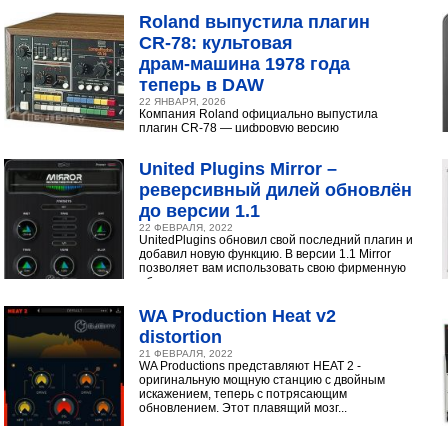
Roland выпустила плагин
CR‑78: культовая
драм‑машина 1978 года
теперь в DAW
22 ЯНВАРЯ, 2026
Компания Roland официально выпустила
плагин CR-78 — цифровую версию
легендарной аналоговой драм-машины
1978 года. Инструмент доступен в экосистеме...
United Plugins Mirror –
реверсивный дилей обновлён
до версии 1.1
22 ФЕВРАЛЯ, 2022
UnitedPlugins обновил свой последний плагин и
добавил новую функцию. В версии 1.1 Mirror
позволяет вам использовать свою фирменную
обратную...
WA Production Heat v2
distortion
21 ФЕВРАЛЯ, 2022
WA Productions представляют HEAT 2 -
оригинальную мощную станцию с двойным
искажением, теперь с потрясающим
обновлением. Этот плавящий мозг...