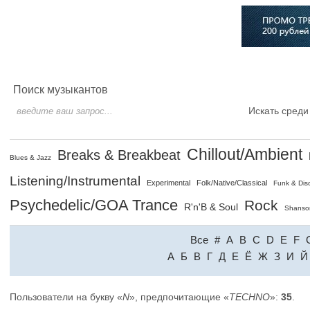
Главная
Софт
Музыка
Статьи
Музыканты
Сло
Поиск музыкантов
Искать среди
Chillout/Ambient
Breaks & Breakbeat
Blues & Jazz
Listening/Instrumental
Experimental
Folk/Native/Classical
Funk & Dis
Psychedelic/GOA Trance
Rock
R'n'B & Soul
Shanso
Все
#
A
B
C
D
E
F
A
Б
В
Г
Д
Е
Ё
Ж
З
И
Й
Пользователи на букву «
N
», предпочитающие «
TECHNO
»:
35
.