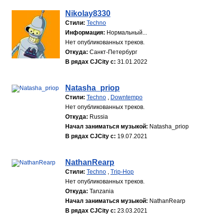
Nikolay8330
Стили:
Techno
Информация:
Нормальный...
Нет опубликованных треков.
Откуда:
Санкт-Петербург
В рядах CJCity с:
31.01.2022
Natasha_priop
Стили:
Techno
,
Downtempo
Нет опубликованных треков.
Откуда:
Russia
Начал заниматься музыкой:
Natasha_priop
В рядах CJCity с:
19.07.2021
NathanRearp
Стили:
Techno
,
Trip-Hop
Нет опубликованных треков.
Откуда:
Tanzania
Начал заниматься музыкой:
NathanRearp
В рядах CJCity с:
23.03.2021