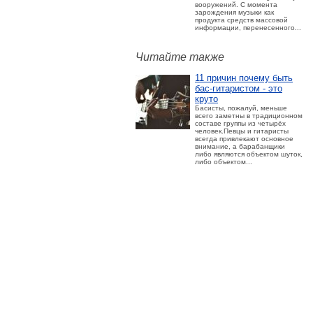
вооружений. С момента
зарождения музыки как
продукта средств массовой
информации, перенесенного...
Читайте также
11 причин почему быть
бас-гитаристом - это
круто
Басисты, пожалуй, меньше
всего заметны в традиционном
составе группы из четырёх
человек.Певцы и гитаристы
всегда привлекают основное
внимание, а барабанщики
либо являются объектом шуток,
либо объектом...