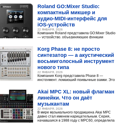
эффектами, включая аналоговый...
Roland GO:Mixer Studio:
компактный микшер и
аудио‑MIDI‑интерфейс для
iOS‑устройств
22 ЯНВАРЯ, 2026
Компания Roland представила GO:Mixer Studio
— устройство, объединяющее функции
микшера, аудио- и MIDI?интерфейса. Оно
создано для мобильных...
Korg Phase 8: не просто
синтезатор — а акустический
восьмиголосный инструмент
нового типа
22 ЯНВАРЯ, 2026
Компания Korg представила Phase 8 —
инструмент, ломающий привычные рамки. Это
не аналоговый и не цифровой синтезатор, а
нечто принципиально...
Akai MPC XL: новый флагман
линейки. Что он даёт
музыкантам
22 ЯНВАРЯ, 2026
В мире музыкального продакшена Akai MPC
давно стал именем нарицательным. Серия,
начавшаяся в 1988 году с MPC60, определила
звучание хип‑хопа,...