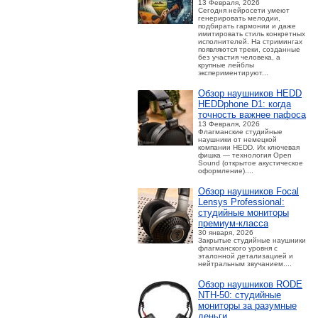
13 Февраля, 2026
Сегодня нейросети умеют
генерировать мелодии,
подбирать гармонии и даже
имитировать стиль конкретных
исполнителей. На стримингах
появляются треки, созданные
без участия человека, а
крупные лейблы
экспериментируют...
Обзор наушников HEDD
HEDDphone D1: когда
точность важнее пафоса
13 Февраля, 2026
Флагманские студийные
наушники от немецкой
компании HEDD. Их ключевая
фишка — технология Open
Sound (открытое акустическое
оформление)....
Обзор наушников Focal
Lensys Professional:
студийные мониторы
премиум‑класса
30 января, 2026
Закрытые студийные наушники
флагманского уровня с
эталонной детализацией и
нейтральным звучанием....
Обзор наушников RODE
NTH-50: студийные
мониторы за разумные
деньги