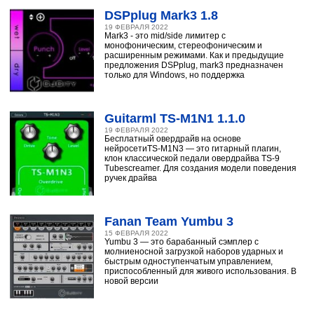
DSPplug Mark3 1.8
19 ФЕВРАЛЯ 2022
Mark3 - это mid/side лимитер с
монофоническим, стереофоническим и
расширенным режимами. Как и предыдущие
предложения DSPplug, mark3 предназначен
только для Windows, но поддержка
Guitarml TS-M1N1 1.1.0
19 ФЕВРАЛЯ 2022
Бесплатный овердрайв на основе
нейросетиTS-M1N3 — это гитарный плагин,
клон классической педали овердрайва TS-9
Tubescreamer. Для создания модели поведения
ручек драйва
Fanan Team Yumbu 3
15 ФЕВРАЛЯ 2022
Yumbu 3 — это барабанный сэмплер с
молниеносной загрузкой наборов ударных и
быстрым одноступенчатым управлением,
приспособленный для живого использования. В
новой версии