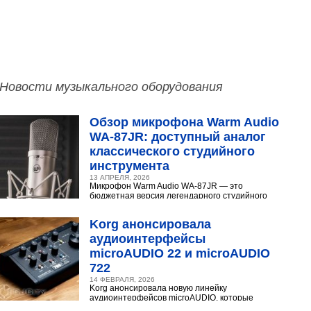
Новости музыкального оборудования
Обзор микрофона Warm Audio
WA‑87JR: доступный аналог
классического студийного
инструмента
13 АПРЕЛЯ, 2026
Микрофон Warm Audio WA‑87JR — это
бюджетная версия легендарного студийного
конденсаторного микрофона Neumann U 87.
Разберёмся,...
Korg анонсировала
аудиоинтерфейсы
microAUDIO 22 и microAUDIO
722
14 ФЕВРАЛЯ, 2026
Korg анонсировала новую линейку
аудиоинтерфейсов microAUDIO, которые
сочетают в себе предусилители с интересными