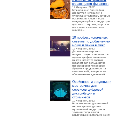
касающихся финансов
19 Февраля, 2022
Музыкальные биографии
изобилуют историями о
блестящих талантах, которые
остались ни с чем и были
вынуждены уйти из индустрии
просто потому, что допустили
несколько элементарных
ошибок....
10 профессиональных
советов по добавлению
мощи и панча в микс
15 Февраля, 2022
Достижение широкого,
мощного звука, слышимого в
лучших профессиональных
миксах, является святым
Граалем для большинства
продюсеров и инженеров.
Лучшие и продаваемые на
сегодняшний день релизы
обеспечивают идеальный...
Особенности сведения и
мастеринга для
сервисов цифровой
дистрибуции и
стримингов
10 Февраля, 2022
На протяжении десятилетий
многие производители
музыкальной индустрии и
звукоинженеры были
вовлечены в настоящую гонку