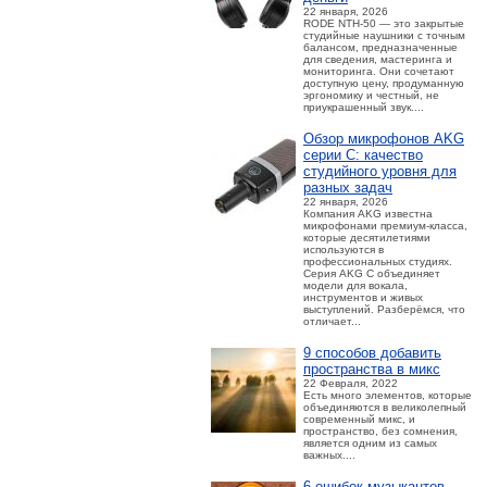
22 января, 2026
RODE NTH-50 — это закрытые
студийные наушники с точным
балансом, предназначенные
для сведения, мастеринга и
мониторинга. Они сочетают
доступную цену, продуманную
эргономику и честный, не
приукрашенный звук....
Обзор микрофонов AKG
серии C: качество
студийного уровня для
разных задач
22 января, 2026
Компания AKG известна
микрофонами премиум-класса,
которые десятилетиями
используются в
профессиональных студиях.
Серия AKG C объединяет
модели для вокала,
инструментов и живых
выступлений. Разберёмся, что
отличает...
9 способов добавить
пространства в микс
22 Февраля, 2022
Есть много элементов, которые
объединяются в великолепный
современный микс, и
пространство, без сомнения,
является одним из самых
важных....
6 ошибок музыкантов,