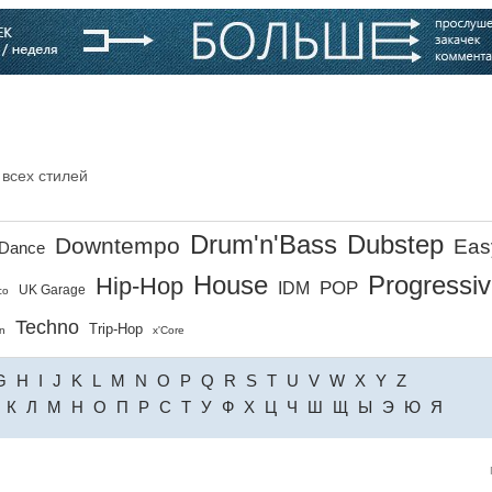
варь
Компании
Блоги
 всех стилей
Drum'n'Bass
Dubstep
Downtempo
Eas
Dance
House
Progressi
Hip-Hop
POP
IDM
UK Garage
co
Techno
Trip-Hop
n
x'Core
G
H
I
J
K
L
M
N
O
P
Q
R
S
T
U
V
W
X
Y
Z
К
Л
М
Н
О
П
Р
С
Т
У
Ф
Х
Ц
Ч
Ш
Щ
Ы
Э
Ю
Я