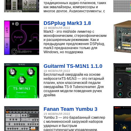
традиционных аудио-плагинов, таких
как эквалайзеры, компрессоры и
многое другое. Аудиоинструменты, с
помощью
DSPplug Mark3 1.8
19 ФЕВРАЛЯ 2022
Mark3 - это mid/side лимитер с
монофоническим, стереофоническим
и расширенным режимами. Как и
предыдущие предложения DSPplug,
mark3 предназначен только для
Windows, но поддержка
Guitarml TS-M1N1 1.1.0
19 ФЕВРАЛЯ 2022
Бесплатный овердрайв на основе
нейросетиTS-M1N3 — это гитарный
плагин, клон классической педали
овердрайва TS-9 Tubescreamer. Для
создания модели поведения ручек
драйва
Fanan Team Yumbu 3
15 ФЕВРАЛЯ 2022
Yumbu 3 — это барабанный сэмплер
с молниеносной загрузкой наборов
ударных и быстрым
одноступенчатым управлением,