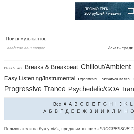
Главная
Софт
Музыка
Статьи
Музыканты
Словарь
Поиск музыкантов
Искать среди
Chillout/Ambient
Breaks & Breakbeat
Blues & Jazz
Easy Listening/Instrumental
Experimental
Folk/Native/Classical
Progressive Trance
Psychedelic/GOA Tra
Все
#
A
B
C
D
E
F
G
H
I
J
K
L
A
Б
В
Г
Д
Е
Ё
Ж
З
И
Й
К
Л
М
Н
О
Пользователи на букву «
M
», предпочитающие «
PROGRESSIVE 