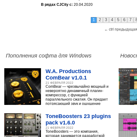
В рядах CJCity с:
20.04.2020
1
2
3
4
5
6
7
← ctrl предыдущая
Пополнения софта для Windows
Новос
W.A. Productions
ComBear v1.0.1
21 ФЕВРАЛЯ 2022
ComBear — чрезвычайно мощный и
невероятно динамичный плагин-
компрессор, с функцией
параллельного сжатия. Он придает
потрясающий звук и ощущение
ударным, синтезатору,
ToneBoosters 23 plugins
pack v1.6.0
21 ФЕВРАЛЯ 2022
ToneBoosters — это компания,
которая занимается разработкой