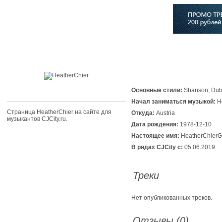
Главная
Софт
Музыка
Статьи
Музыканты
Сло
Основные стили:
Shanson, Dub
Начал заниматься музыкой:
H
Страница HeatherChier на сайте для
Откуда:
Austria
музыкантов CJCity.ru.
Дата рождения:
1978-12-10
Настоящее имя:
HeatherChier
В рядах CJCity с:
05.06.2019
Треки
Нет опубликованных треков.
Отзывы (0)