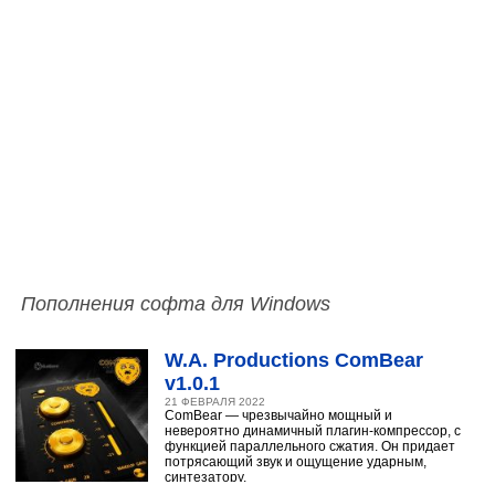
Пополнения софта для Windows
W.A. Productions ComBear
v1.0.1
21 ФЕВРАЛЯ 2022
ComBear — чрезвычайно мощный и
невероятно динамичный плагин-компрессор, с
функцией параллельного сжатия. Он придает
потрясающий звук и ощущение ударным,
синтезатору,