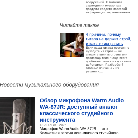
вооружений. С момента
зарождения музыки как
продукта средств массовой
информации, перенесенного...
Читайте также
4 причины, почему
гитара не держит строй,
и как это исправить
Если ваша гитара постоянно
«уходит» из строя — не
спешите винить струны или
производителя. Чаще всего
проблема решается простыми
действиями. Разберём 4
главные причины и их
решения....
Новости музыкального оборудования
Обзор микрофона Warm Audio
WA‑87JR: доступный аналог
классического студийного
инструмента
13 АПРЕЛЯ, 2026
Микрофон Warm Audio WA‑87JR — это
бюджетная версия легендарного студийного
конденсаторного микрофона Neumann U 87.