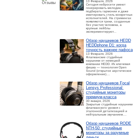
13 Февраля, 2026
Сегодня нейросети умеют
генерировать мелодии,
подбирать гармонии и даже
имитировать стиль конкретных
исполнителей. На стримингах
появляются треки, созданные
без участия человека, а
крупные лейблы
экспериментируют...
Обзор наушников HEDD
HEDDphone D1: когда
точность важнее пафоса
13 Февраля, 2026
Флагманские студийные
наушники от немецкой
компании HEDD. Их ключевая
фишка — технология Open
Sound (открытое акустическое
оформление)....
Обзор наушников Focal
Lensys Professional:
студийные мониторы
премиум‑класса
30 января, 2026
Закрытые студийные наушники
флагманского уровня с
эталонной детализацией и
нейтральным звучанием....
Обзор наушников RODE
NTH-50: студийные
мониторы за разумные
деньги