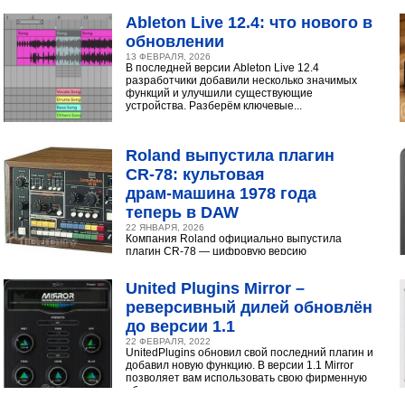
инструментами...
Ableton Live 12.4: что нового в
обновлении
13 ФЕВРАЛЯ, 2026
В последней версии Ableton Live 12.4
разработчики добавили несколько значимых
функций и улучшили существующие
устройства. Разберём ключевые...
Roland выпустила плагин
CR‑78: культовая
драм‑машина 1978 года
теперь в DAW
22 ЯНВАРЯ, 2026
Компания Roland официально выпустила
плагин CR-78 — цифровую версию
легендарной аналоговой драм-машины
1978 года. Инструмент доступен в экосистеме...
United Plugins Mirror –
реверсивный дилей обновлён
до версии 1.1
22 ФЕВРАЛЯ, 2022
UnitedPlugins обновил свой последний плагин и
добавил новую функцию. В версии 1.1 Mirror
позволяет вам использовать свою фирменную
обратную...