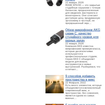
22 января, 2026
RODE NTH-50 — это закрытые
студийные наушники с точным
балансом, предназначенные
для сведения, мастеринга и
мониторинга. Они сочетают
доступную цену, продуманную
эргономику и честный, не
приукрашенный звук....
Обзор микрофонов AKG
серии C: качество
студийного уровня для
разных задач
22 января, 2026
Компания AKG известна
микрофонами премиум-класса,
которые десятилетиями
используются в
профессиональных студиях.
Серия AKG C объединяет
модели для вокала,
инструментов и живых
выступлений. Разберёмся, что
отличает...
9 способов добавить
пространства в микс
22 Февраля, 2022
Есть много элементов, которые
объединяются в великолепный
современный микс, и
пространство, без сомнения,
является одним из самых
важных....
6 ошибок музыкантов,