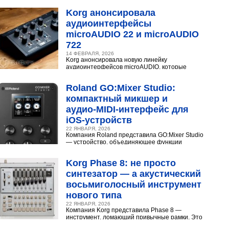
Разберёмся,...
Korg анонсировала
аудиоинтерфейсы
microAUDIO 22 и microAUDIO
722
14 ФЕВРАЛЯ, 2026
Korg анонсировала новую линейку
аудиоинтерфейсов microAUDIO, которые
сочетают в себе предусилители с интересными
эффектами, включая аналоговый...
Roland GO:Mixer Studio:
компактный микшер и
аудио‑MIDI‑интерфейс для
iOS‑устройств
22 ЯНВАРЯ, 2026
Компания Roland представила GO:Mixer Studio
— устройство, объединяющее функции
микшера, аудио- и MIDI?интерфейса. Оно
создано для мобильных...
Korg Phase 8: не просто
синтезатор — а акустический
восьмиголосный инструмент
нового типа
22 ЯНВАРЯ, 2026
Компания Korg представила Phase 8 —
инструмент, ломающий привычные рамки. Это
не аналоговый и не цифровой синтезатор, а