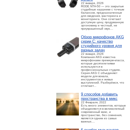
22 января, 2026
RODE NTH-50 — это закрытые
студийные наушники с точным
балансом, предназначенные
для сведения, мастеринга и
мониторинга. Они сочетают
доступную цену, продуманную
эргономику и честный, не
приукрашенный звук....
Обзор микрофонов AKG
серии C: качество
студийного уровня для
разных задач
22 января, 2026
Компания AKG известна
микрофонами премиум-класса,
которые десятилетиями
используются в
профессиональных студиях.
Серия AKG C объединяет
модели для вокала,
инструментов и живых
выступлений. Разберёмся, что
отличает...
9 способов добавить
пространства в микс
22 Февраля, 2022
Есть много элементов, которые
объединяются в великолепный
современный микс, и
пространство, без сомнения,
является одним из самых
важных....
6 ошибок музыкантов,