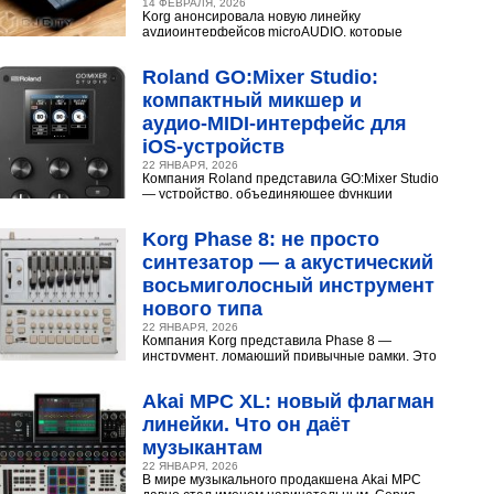
14 ФЕВРАЛЯ, 2026
Korg анонсировала новую линейку
аудиоинтерфейсов microAUDIO, которые
сочетают в себе предусилители с интересными
эффектами, включая аналоговый...
Roland GO:Mixer Studio:
компактный микшер и
аудио‑MIDI‑интерфейс для
iOS‑устройств
22 ЯНВАРЯ, 2026
Компания Roland представила GO:Mixer Studio
— устройство, объединяющее функции
микшера, аудио- и MIDI?интерфейса. Оно
создано для мобильных...
Korg Phase 8: не просто
синтезатор — а акустический
восьмиголосный инструмент
нового типа
22 ЯНВАРЯ, 2026
Компания Korg представила Phase 8 —
инструмент, ломающий привычные рамки. Это
не аналоговый и не цифровой синтезатор, а
нечто принципиально...
Akai MPC XL: новый флагман
линейки. Что он даёт
музыкантам
22 ЯНВАРЯ, 2026
В мире музыкального продакшена Akai MPC