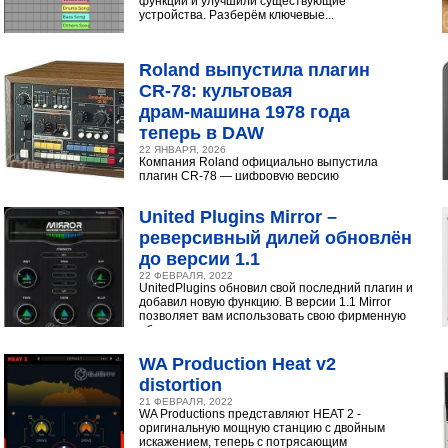
функций и улучшили существующие
устройства. Разберём ключевые...
Roland выпустила плагин
CR‑78: культовая
драм‑машина 1978 года
теперь в DAW
22 ЯНВАРЯ, 2026
Компания Roland официально выпустила
плагин CR-78 — цифровую версию
легендарной аналоговой драм-машины
1978 года. Инструмент доступен в экосистеме...
United Plugins Mirror –
реверсивный дилей обновлён
до версии 1.1
22 ФЕВРАЛЯ, 2022
UnitedPlugins обновил свой последний плагин и
добавил новую функцию. В версии 1.1 Mirror
позволяет вам использовать свою фирменную
обратную...
WA Production Heat v2
distortion
21 ФЕВРАЛЯ, 2022
WA Productions представляют HEAT 2 -
оригинальную мощную станцию с двойным
искажением, теперь с потрясающим