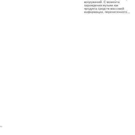
вооружений. С момента
зарождения музыки как
продукта средств массовой
информации, перенесенного...
..