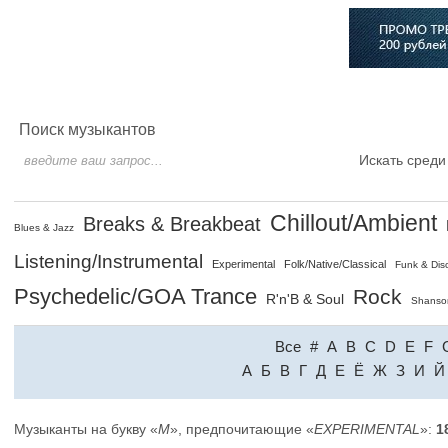
Главная
Софт
Музыка
Статьи
Музыканты
Сло
Поиск музыкантов
Искать среди
Chillout/Ambient
Breaks & Breakbeat
Blues & Jazz
Listening/Instrumental
Experimental
Folk/Native/Classical
Funk & Dis
Psychedelic/GOA Trance
Rock
R'n'B & Soul
Shanso
Все
#
A
B
C
D
E
F
A
Б
В
Г
Д
Е
Ё
Ж
З
И
Й
Музыканты на букву «
M
», предпочитающие «
EXPERIMENTAL
»:
1