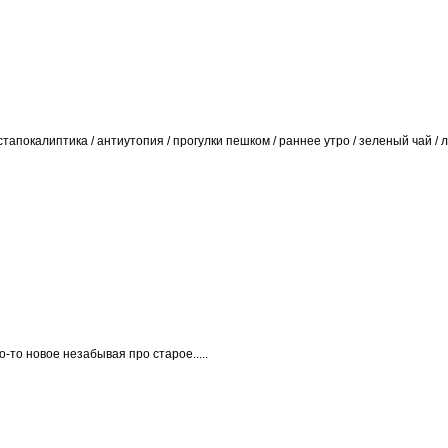
постапокалиптика / антиутопия / прогулки пешком / раннее утро / зеленый чай / 
-то новое незабывая про старое.....