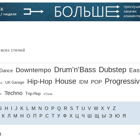
варь
Компании
Блоги
 всех стилей
Drum'n'Bass
Dubstep
Downtempo
Eas
Dance
House
Progressi
Hip-Hop
POP
IDM
UK Garage
co
Techno
Trip-Hop
n
x'Core
G
H
I
J
K
L
M
N
O
P
Q
R
S
T
U
V
W
X
Y
Z
К
Л
М
Н
О
П
Р
С
Т
У
Ф
Х
Ц
Ч
Ш
Щ
Ы
Э
Ю
Я
8
.