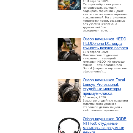
13 Февраля, 2026
Сегодня нейросети умеют
генерировать мелодии,
подбирать гармонии и даже
имитировать стиль конкретных
исполнителей. На стримингах
появляются треки, созданные
без участия человека, а
крупные лейблы
экспериментируют...
Обзор наушников HEDD
HEDDphone D1: когда
точность важнее пафоса
13 Февраля, 2026
Флагманские студийные
наушники от немецкой
компании HEDD. Их ключевая
фишка — технология Open
Sound (открытое акустическое
оформление)....
Обзор наушников Focal
Lensys Professional:
студийные мониторы
премиум‑класса
30 января, 2026
Закрытые студийные наушники
флагманского уровня с
эталонной детализацией и
нейтральным звучанием....
Обзор наушников RODE
NTH-50: студийные
мониторы за разумные
деньги