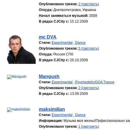
Опубликовано треков:
2 (смотреть)
Откуда:
Днепропетровск, Украина
Начал заниматься музыкой:
2008
В рядах CJCity с:
15.12.2009
mc DVA
Стили:
Experimental
,
Dance
Опубликовано треков:
5 (смотреть)
Откуда:
Россия СПб
В рядах CJCity с:
26.10.2009
Mangush
Стили:
Experimental
,
Psychedelic/GOA Trance
Опубликовано треков:
2 (смотреть)
В рядах CJCity с:
13.09.2009
maksimilian
Стили:
Experimental
,
Dance
Информация:
Музыка моя жизнь!!Прфессионально зан
Опубликовано треков:
1 (смотреть)