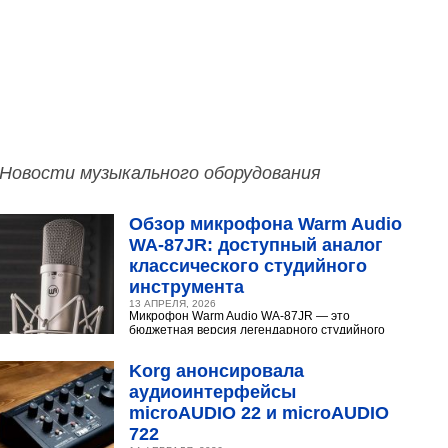
Новости музыкального оборудования
Обзор микрофона Warm Audio
WA‑87JR: доступный аналог
классического студийного
инструмента
13 АПРЕЛЯ, 2026
Микрофон Warm Audio WA‑87JR — это
бюджетная версия легендарного студийного
конденсаторного микрофона Neumann U 87.
Разберёмся,...
Korg анонсировала
аудиоинтерфейсы
microAUDIO 22 и microAUDIO
722