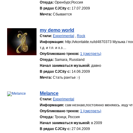
Откуда:
Оренбург,Россия
В рядах CJCity с:
17.07.2009
Мечта:
Сбывается
my demo world
Стили:
Experimental
,
Rock
Информация:
http://vkontakte.ru/id4870373 Музыка / 
т.д. и т.п. и х.з....
Опубликовано треков:
1 (смотреть)
Откуда:
Samara, Russland
Начал заниматься музыкой:
давно
В рядах CJCity с:
14.06.2009
Мечта:
Стать рантье :-)
Melance
Стили:
Experimental
Информация:
сам незнаю,постоянно меняюсь. ищу что
Опубликовано треков:
1 (смотреть)
Откуда:
Троицк, Россия
Начал заниматься музыкой:
в 2009
В рядах CJCity с:
27.04.2009