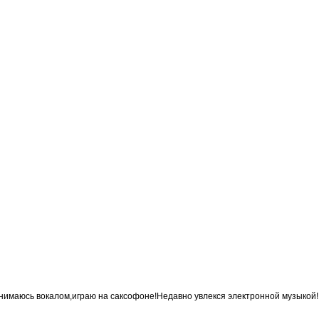
имаюсь вокалом,играю на саксофоне!Недавно увлекся электронной музыкой!.