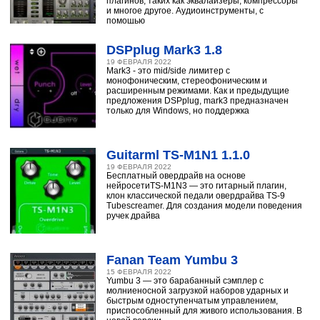
плагинов, таких как эквалайзеры, компрессоры
и многое другое. Аудиоинструменты, с
помощью
DSPplug Mark3 1.8
19 ФЕВРАЛЯ 2022
Mark3 - это mid/side лимитер с
монофоническим, стереофоническим и
расширенным режимами. Как и предыдущие
предложения DSPplug, mark3 предназначен
только для Windows, но поддержка
Guitarml TS-M1N1 1.1.0
19 ФЕВРАЛЯ 2022
Бесплатный овердрайв на основе
нейросетиTS-M1N3 — это гитарный плагин,
клон классической педали овердрайва TS-9
Tubescreamer. Для создания модели поведения
ручек драйва
Fanan Team Yumbu 3
15 ФЕВРАЛЯ 2022
Yumbu 3 — это барабанный сэмплер с
молниеносной загрузкой наборов ударных и
быстрым одноступенчатым управлением,
приспособленный для живого использования. В