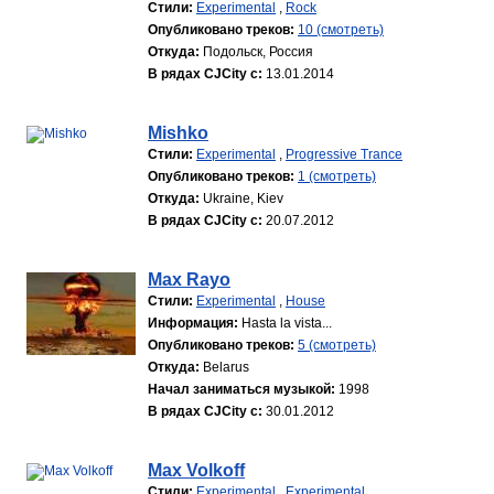
Стили:
Experimental
,
Rock
Опубликовано треков:
10 (смотреть)
Откуда:
Подольск, Россия
В рядах CJCity с:
13.01.2014
Mishko
Стили:
Experimental
,
Progressive Trance
Опубликовано треков:
1 (смотреть)
Откуда:
Ukraine, Kiev
В рядах CJCity с:
20.07.2012
Max Rayo
Стили:
Experimental
,
House
Информация:
Hasta la vista...
Опубликовано треков:
5 (смотреть)
Откуда:
Belarus
Начал заниматься музыкой:
1998
В рядах CJCity с:
30.01.2012
Max Volkoff
Стили:
Experimental
,
Experimental