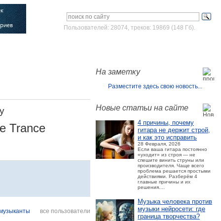
Пользователей: 28074, треков: 19869 (148 Гб).
Войти
Зарегистрироваться
На заметку
Разместите здесь свою новость...
Новые статьи на сайте
y
4 причины, почему
ve Trance
гитара не держит строй,
и как это исправить
28 Февраля, 2026
Если ваша гитара постоянно
«уходит» из строя — не
спешите винить струны или
производителя. Чаще всего
проблема решается простыми
действиями. Разберём 4
главные причины и их
решения....
Музыка человека против
музыки нейросети: где
музыканты
все пользователи
граница творчества?