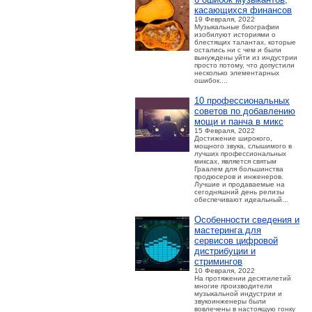
касающихся финансов
19 Февраля, 2022
Музыкальные биографии
изобилуют историями о
блестящих талантах, которые
остались ни с чем и были
вынуждены уйти из индустрии
просто потому, что допустили
несколько элементарных
ошибок....
10 профессиональных
советов по добавлению
мощи и панча в микс
15 Февраля, 2022
Достижение широкого,
мощного звука, слышимого в
лучших профессиональных
миксах, является святым
Граалем для большинства
продюсеров и инженеров.
Лучшие и продаваемые на
сегодняшний день релизы
обеспечивают идеальный...
Особенности сведения и
мастеринга для
сервисов цифровой
дистрибуции и
стримингов
10 Февраля, 2022
На протяжении десятилетий
многие производители
музыкальной индустрии и
звукоинженеры были
вовлечены в настоящую гонку