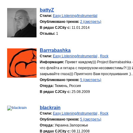
battyZ
Стили:
Easy Listening/Instrumental
Опубликовано треков:
2 (смотреть)
В рядах CJCity с:
11.01.2014
Отзывы:
1
Barrrabashka
Стили:
Easy Listening/Instrumental
,
Rock
Информация:
Привет каждому))) Project Barrrabashka
что флейта и гитара с перегрузом несовместимы?! )))
закрывайте глаза))) Приятного Вам прослушивания ;)..
Опубликовано треков:
5 (смотреть)
Откуда:
Тюмень, Россия
В рядах CJCity с:
25.08.2009
blackrain
Стили:
Easy Listening/Instrumental
,
Rock
Опубликовано треков:
5 (смотреть)
Откуда:
Украина.Запорожье
В рядах CJCity с:
08.11.2008