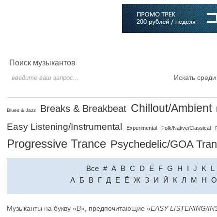
Главная
Софт
Музыка
Статьи
Музыканты
Словарь
Поиск музыкантов
Искать среди
Chillout/Ambient
Breaks & Breakbeat
Blues & Jazz
Easy Listening/Instrumental
Experimental
Folk/Native/Classical
Progressive Trance
Psychedelic/GOA Tra
Все
#
A
B
C
D
E
F
G
H
I
J
K
L
A
Б
В
Г
Д
Е
Ё
Ж
З
И
Й
К
Л
М
Н
О
Музыканты на букву «
B
», предпочитающие «
EASY LISTENING/I