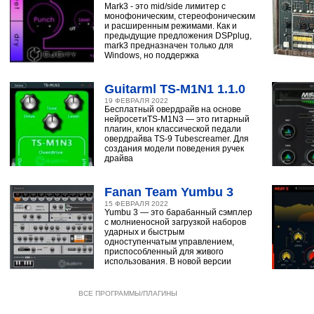
Mark3 - это mid/side лимитер с
монофоническим, стереофоническим
и расширенным режимами. Как и
предыдущие предложения DSPplug,
mark3 предназначен только для
Windows, но поддержка
Guitarml TS-M1N1 1.1.0
19 ФЕВРАЛЯ 2022
Бесплатный овердрайв на основе
нейросетиTS-M1N3 — это гитарный
плагин, клон классической педали
овердрайва TS-9 Tubescreamer. Для
создания модели поведения ручек
драйва
Fanan Team Yumbu 3
15 ФЕВРАЛЯ 2022
Yumbu 3 — это барабанный сэмплер
с молниеносной загрузкой наборов
ударных и быстрым
одноступенчатым управлением,
приспособленный для живого
использования. В новой версии
ВСЕ ПРОГРАММЫ/ПЛАГИНЫ