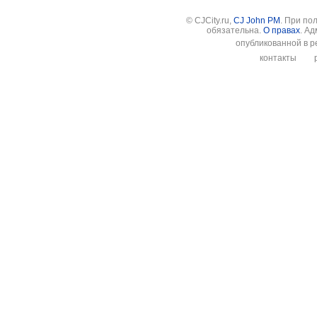
© CJCity.ru,
CJ John PM
. При по
обязательна.
О правах
. А
опубликованной в р
контакты