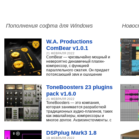
Пополнения софта для Windows
Новос
W.A. Productions
ComBear v1.0.1
21 ФЕВРАЛЯ 2022
ComBear — чрезвычайно мощный и
невероятно динамичный плагин-
компрессор, с функцией
параллельного сжатия. Он придает
потрясающий звук и ощущение
ударным, синтезатору,
ToneBoosters 23 plugins
pack v1.6.0
21 ФЕВРАЛЯ 2022
ToneBoosters — это компания,
которая занимается разработкой
традиционных аудио-плагинов, таких
как эквалайзеры, компрессоры и
многое другое. Аудиоинструменты, с
помощью
DSPplug Mark3 1.8
19 ФЕВРАЛЯ 2022