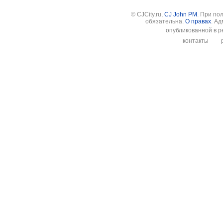
© CJCity.ru,
CJ John PM
. При по
обязательна.
О правах
. А
опубликованной в р
контакты