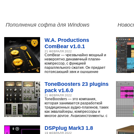
Пополнения софта для Windows
Новос
W.A. Productions
ComBear v1.0.1
21 ФЕВРАЛЯ 2022
ComBear — чрезвычайно мощный и
невероятно динамичный плагин-
компрессор, с функцией
параллельного сжатия. Он придает
потрясающий звук и ощущение
ударным, синтезатору,
ToneBoosters 23 plugins
pack v1.6.0
21 ФЕВРАЛЯ 2022
ToneBoosters — это компания,
которая занимается разработкой
традиционных аудио-плагинов, таких
как эквалайзеры, компрессоры и
многое другое. Аудиоинструменты, с
помощью
DSPplug Mark3 1.8
19 ФЕВРАЛЯ 2022