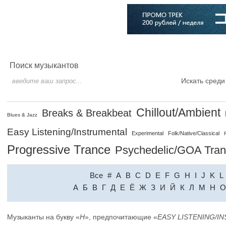
Главная
Софт
Музыка
Статьи
Музыканты
Словарь
Поиск музыкантов
Искать среди
Chillout/Ambient
Breaks & Breakbeat
Blues & Jazz
Easy Listening/Instrumental
Experimental
Folk/Native/Classical
Progressive Trance
Psychedelic/GOA Tra
Все
#
A
B
C
D
E
F
G
H
I
J
K
L
A
Б
В
Г
Д
Е
Ё
Ж
З
И
Й
К
Л
М
Н
О
Музыканты на букву «
H
», предпочитающие «
EASY LISTENING/I