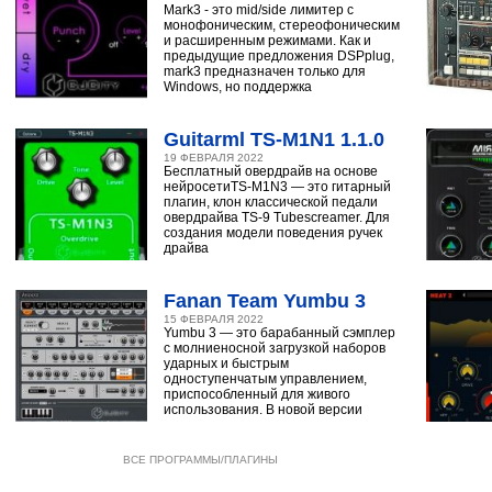
Mark3 - это mid/side лимитер с
монофоническим, стереофоническим
и расширенным режимами. Как и
предыдущие предложения DSPplug,
mark3 предназначен только для
Windows, но поддержка
Guitarml TS-M1N1 1.1.0
19 ФЕВРАЛЯ 2022
Бесплатный овердрайв на основе
нейросетиTS-M1N3 — это гитарный
плагин, клон классической педали
овердрайва TS-9 Tubescreamer. Для
создания модели поведения ручек
драйва
Fanan Team Yumbu 3
15 ФЕВРАЛЯ 2022
Yumbu 3 — это барабанный сэмплер
с молниеносной загрузкой наборов
ударных и быстрым
одноступенчатым управлением,
приспособленный для живого
использования. В новой версии
ВСЕ ПРОГРАММЫ/ПЛАГИНЫ