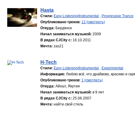
Hasta
Стили:
Easy Listening/Instrumental
,
Progressive Trance
Опубликовано треков:
12 (смотреть)
Откуда:
Бердянск
Начал заниматься музыкой:
2009
В рядах CJCity с:
16.10.2011
Мечта:
zas21
H-Tech
Стили:
Easy Listening/Instrumental
,
Experimental
Информация:
Люблю всё, что драйвово, красиво и гар
Опубликовано треков:
1 (смотреть)
Откуда:
Айхал, Якутия
Начал заниматься музыкой:
в 9 лет
В рядах CJCity с:
25.06.2007
Мечта:
найти свой стиль