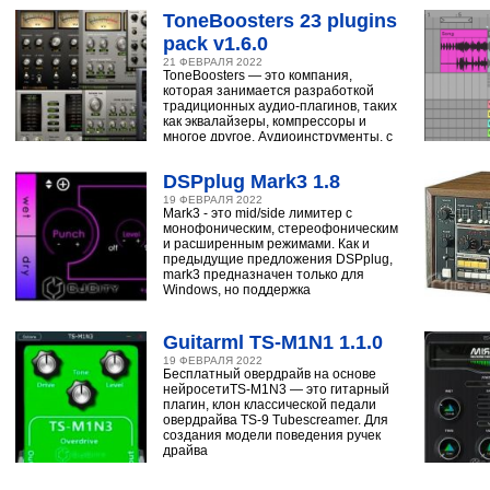
ToneBoosters 23 plugins
pack v1.6.0
21 ФЕВРАЛЯ 2022
ToneBoosters — это компания,
которая занимается разработкой
традиционных аудио-плагинов, таких
как эквалайзеры, компрессоры и
многое другое. Аудиоинструменты, с
помощью
DSPplug Mark3 1.8
19 ФЕВРАЛЯ 2022
Mark3 - это mid/side лимитер с
монофоническим, стереофоническим
и расширенным режимами. Как и
предыдущие предложения DSPplug,
mark3 предназначен только для
Windows, но поддержка
Guitarml TS-M1N1 1.1.0
19 ФЕВРАЛЯ 2022
Бесплатный овердрайв на основе
нейросетиTS-M1N3 — это гитарный
плагин, клон классической педали
овердрайва TS-9 Tubescreamer. Для
создания модели поведения ручек
драйва