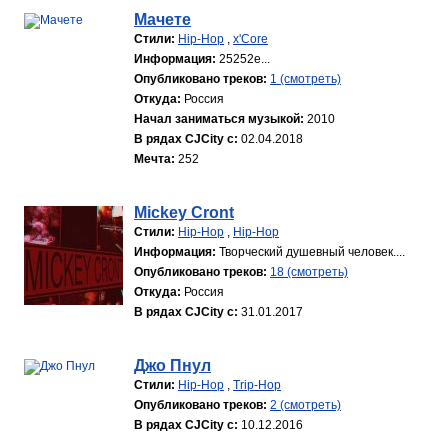
Мачете
Стили:
Hip-Hop
,
x'Core
Информация:
25252е...
Опубликовано треков:
1 (смотреть)
Откуда:
Россия
Начал заниматься музыкой:
2010
В рядах CJCity с:
02.04.2018
Мечта:
252
Mickey Cront
Стили:
Hip-Hop
,
Hip-Hop
Информация:
Творческий душевный человек....
Опубликовано треков:
18 (смотреть)
Откуда:
Россия
В рядах CJCity с:
31.01.2017
Джо Пнул
Стили:
Hip-Hop
,
Trip-Hop
Опубликовано треков:
2 (смотреть)
В рядах CJCity с:
10.12.2016