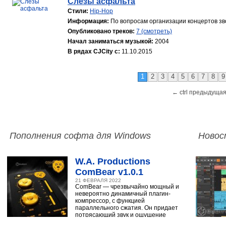
Слёзы асфальта
Стили:
Hip-Hop
Информация:
По вопросам организации концертов зво
Опубликовано треков:
7 (смотреть)
Начал заниматься музыкой:
2004
В рядах CJCity с:
11.10.2015
1
2
3
4
5
6
7
8
9
← ctrl предыдущая
Пополнения софта для Windows
Новос
W.A. Productions
ComBear v1.0.1
21 ФЕВРАЛЯ 2022
ComBear — чрезвычайно мощный и
невероятно динамичный плагин-
компрессор, с функцией
параллельного сжатия. Он придает
потрясающий звук и ощущение
ударным, синтезатору,