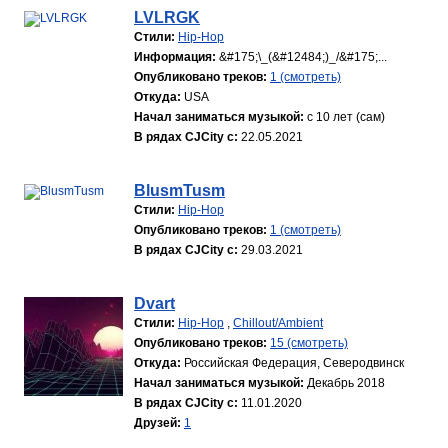
LVLRGK
Стили:
Hip-Hop
Информация:
&#175;\_(&#12484;)_/&#175;...
Опубликовано треков:
1 (смотреть)
Откуда:
USA
Начал заниматься музыкой:
с 10 лет (сам)
В рядах CJCity с:
22.05.2021
BlusmTusm
Стили:
Hip-Hop
Опубликовано треков:
1 (смотреть)
В рядах CJCity с:
29.03.2021
Dvart
Стили:
Hip-Hop
,
Chillout/Ambient
Опубликовано треков:
15 (смотреть)
Откуда:
Российская Федерация, Северодвинск
Начал заниматься музыкой:
Декабрь 2018
В рядах CJCity с:
11.01.2020
Друзей:
1