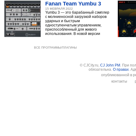
Fanan Team Yumbu 3
15 ФЕВРАЛЯ 2022
Yumbu 3 — это барабанный сэмплер
с молниеносной загрузкой наборов
ударных и быстрым
одноступенчатым управлением,
приспособленный для живого
использования. В новой версии
ВСЕ ПРОГРАММЫ/ПЛАГИНЫ
© CJCity.ru,
CJ John PM
. При по
обязательна.
О правах
. А
опубликованной в р
контакты