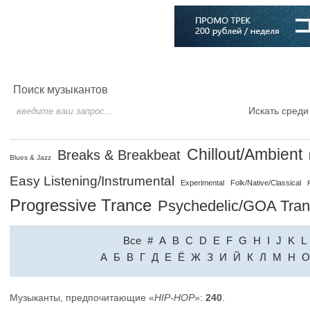
Главная
Софт
Музыка
Статьи
Музыканты
Словарь
Поиск музыкантов
Искать среди
Chillout/Ambient
Breaks & Breakbeat
Blues & Jazz
Easy Listening/Instrumental
Experimental
Folk/Native/Classical
Progressive Trance
Psychedelic/GOA Tra
Все
#
A
B
C
D
E
F
G
H
I
J
K
L
A
Б
В
Г
Д
Е
Ё
Ж
З
И
Й
К
Л
М
Н
О
Музыканты, предпочитающие «
HIP-HOP
»:
240
.