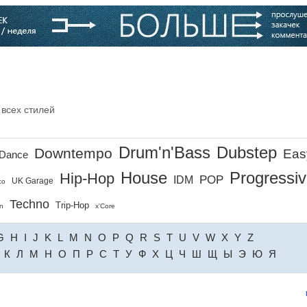
варь
Компании
Блоги
 всех стилей
Drum'n'Bass
Dubstep
Downtempo
Eas
Dance
House
Progressi
Hip-Hop
POP
IDM
UK Garage
co
Techno
Trip-Hop
n
x'Core
G
H
I
J
K
L
M
N
O
P
Q
R
S
T
U
V
W
X
Y
Z
К
Л
М
Н
О
П
Р
С
Т
У
Ф
Х
Ц
Ч
Ш
Щ
Ы
Э
Ю
Я