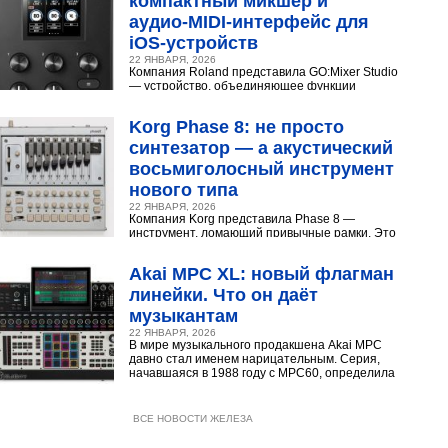
компактный микшер и
аудио‑MIDI‑интерфейс для
iOS‑устройств
22 ЯНВАРЯ, 2026
Компания Roland представила GO:Mixer Studio
— устройство, объединяющее функции
микшера, аудио- и MIDI?интерфейса. Оно
создано для мобильных...
Korg Phase 8: не просто
синтезатор — а акустический
восьмиголосный инструмент
нового типа
22 ЯНВАРЯ, 2026
Компания Korg представила Phase 8 —
инструмент, ломающий привычные рамки. Это
не аналоговый и не цифровой синтезатор, а
нечто принципиально...
Akai MPC XL: новый флагман
линейки. Что он даёт
музыкантам
22 ЯНВАРЯ, 2026
В мире музыкального продакшена Akai MPC
давно стал именем нарицательным. Серия,
начавшаяся в 1988 году с MPC60, определила
звучание хип‑хопа,...
ВСЕ НОВОСТИ ЖЕЛЕЗА