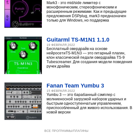
Mark3 - это mid/side лимитер с
монофоническим, стереофоническим и
расширенным режимами. Как и предыдущие
предложения DSPplug, mark3 предназначен
только для Windows, но поддержка
Guitarml TS-M1N1 1.1.0
19 ФЕВРАЛЯ 2022
Бесплатный овердрайв на основе
нейросетиTS-M1N3 — это гитарный плагин,
клон классической педали овердрайва TS-9
Tubescreamer. Для создания модели поведения
ручек драйва
Fanan Team Yumbu 3
15 ФЕВРАЛЯ 2022
Yumbu 3 — это барабанный сэмплер с
молниеносной загрузкой наборов ударных и
быстрым одноступенчатым управлением,
приспособленный для живого использования. В
новой версии
ВСЕ ПРОГРАММЫ/ПЛАГИНЫ