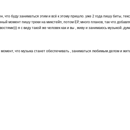
ен, что буду заниматься этим и всё к этому пришло. уже 2 года пишу биты, текс
данный момент пишу треки на микстейп, потом ЕР, много планов, так что добавл
востями))) я с виду такой же человек как и вы , живу и занимаюсь музыкой..дума
 момент, что музыка станет обеспечивать , заниматься любимым делом и жить 