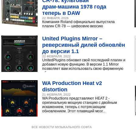
CR‑78: культовая
драм‑машина 1978 года
теперь в DAW
22 ЯНВАРЯ, 2026
Компания Roland официально выпустила
плагин CR-78 — цифровую версию
легендарной аналоговой драм-машины
1978 года. Инструмент доступен в экосистеме...
United Plugins Mirror –
реверсивный дилей обновлён
до версии 1.1
22 ФЕВРАЛЯ, 2022
UnitedPlugins обновил свой последний плагин и
добавил новую функцию. В версии 1.1 Mirror
позволяет вам использовать свою фирменную
обратную...
WA Production Heat v2
distortion
21 ФЕВРАЛЯ, 2022
WA Productions представляют HEAT 2 -
оригинальную мощную станцию с двойным
искажением, теперь с потрясающим
обновлением. Этот плавящий мозг...
ВСЕ НОВОСТИ МУЗЫКАЛЬНОГО СОФТА