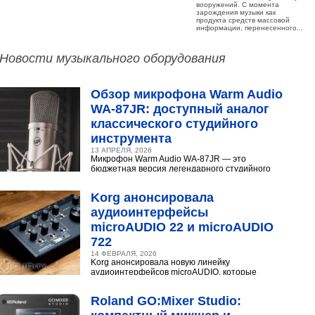
вооружений. С момента
зарождения музыки как
продукта средств массовой
информации, перенесенного...
Новости музыкального оборудования
Обзор микрофона Warm Audio
WA‑87JR: доступный аналог
классического студийного
инструмента
13 АПРЕЛЯ, 2026
Микрофон Warm Audio WA‑87JR — это
бюджетная версия легендарного студийного
конденсаторного микрофона Neumann U 87.
Разберёмся,...
Korg анонсировала
аудиоинтерфейсы
microAUDIO 22 и microAUDIO
722
14 ФЕВРАЛЯ, 2026
Korg анонсировала новую линейку
аудиоинтерфейсов microAUDIO, которые
сочетают в себе предусилители с интересными
эффектами, включая аналоговый...
Roland GO:Mixer Studio: