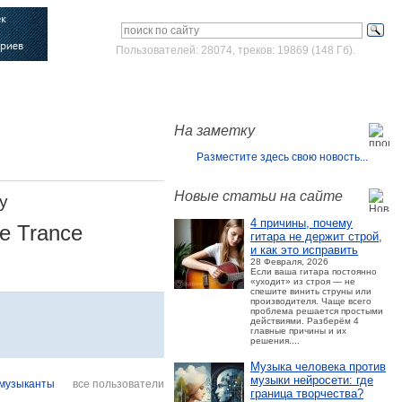
Пользователей: 28074, треков: 19869 (148 Гб).
Войти
Зарегистрироваться
На заметку
Разместите здесь свою новость...
Новые статьи на сайте
y
4 причины, почему
ve Trance
гитара не держит строй,
и как это исправить
28 Февраля, 2026
Если ваша гитара постоянно
«уходит» из строя — не
спешите винить струны или
производителя. Чаще всего
проблема решается простыми
действиями. Разберём 4
главные причины и их
решения....
Музыка человека против
музыки нейросети: где
музыканты
все пользователи
граница творчества?