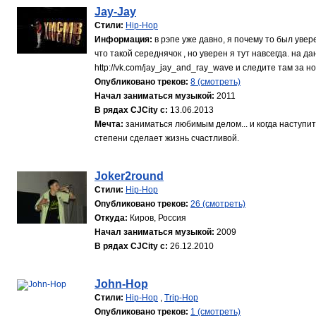
Jay-Jay
Стили:
Hip-Hop
Информация:
в рэпе уже давно, я почему то был увер
что такой середнячок , но уверен я тут навсегда. на 
http://vk.com/jay_jay_and_ray_wave и следите там за но
Опубликовано треков:
8 (смотреть)
Начал заниматься музыкой:
2011
В рядах CJCity с:
13.06.2013
Мечта:
заниматься любимым делом... и когда наступит
степени сделает жизнь счастливой.
Joker2round
Стили:
Hip-Hop
Опубликовано треков:
26 (смотреть)
Откуда:
Киров, Россия
Начал заниматься музыкой:
2009
В рядах CJCity с:
26.12.2010
John-Hop
Стили:
Hip-Hop
,
Trip-Hop
Опубликовано треков:
1 (смотреть)