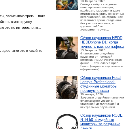
13 Февраля, 2026
Сегодня нейросети умеют
генерировать мелодии,
подбирать гармонии и даже
имитировать стиль конкретных
ты, записываю треки ...пока
исполнителей. На стримингах
появляются треки, созданные
яйтесь в мою группу
без участия человека, а
крупные лейблы
ю это не интересно, кт...
экспериментируют...
Обзор наушников HEDD
HEDDphone D1: когда
точность важнее пафоса
в достатке это в какой то
13 Февраля, 2026
Флагманские студийные
наушники от немецкой
компании HEDD. Их ключевая
фишка — технология Open
Sound (открытое акустическое
оформление)....
Обзор наушников Focal
Lensys Professional:
студийные мониторы
премиум‑класса
30 января, 2026
Закрытые студийные наушники
флагманского уровня с
эталонной детализацией и
нейтральным звучанием....
Обзор наушников RODE
NTH-50: студийные
мониторы за разумные
деньги