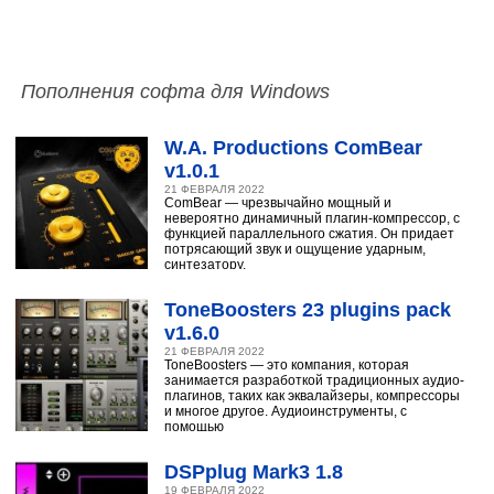
Пополнения софта для Windows
W.A. Productions ComBear
v1.0.1
21 ФЕВРАЛЯ 2022
ComBear — чрезвычайно мощный и
невероятно динамичный плагин-компрессор, с
функцией параллельного сжатия. Он придает
потрясающий звук и ощущение ударным,
синтезатору,
ToneBoosters 23 plugins pack
v1.6.0
21 ФЕВРАЛЯ 2022
ToneBoosters — это компания, которая
занимается разработкой традиционных аудио-
плагинов, таких как эквалайзеры, компрессоры
и многое другое. Аудиоинструменты, с
помощью
DSPplug Mark3 1.8
19 ФЕВРАЛЯ 2022