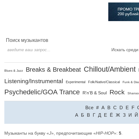
Главная
Софт
Музыка
Статьи
Музыканты
Сло
Поиск музыкантов
Искать среди
Chillout/Ambient
Breaks & Breakbeat
Blues & Jazz
Listening/Instrumental
Experimental
Folk/Native/Classical
Funk & Dis
Psychedelic/GOA Trance
Rock
R'n'B & Soul
Shanso
Все
#
A
B
C
D
E
F
A
Б
В
Г
Д
Е
Ё
Ж
З
И
Й
Музыканты на букву «
J
», предпочитающие «
HIP-HOP
»:
5
.