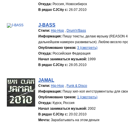
Откуда:
Россия, Новосибирск
В рядах CJCity с:
26.07.2010
J-BASS
Стили:
Hip-Hop
,
Drum'n'Bass
Информация:
Пишу тексты, делаю музыку (REASON 4, 
дальнейшем намерен развиваться). Люблю весело пров
Опубликовано треков:
3 (смотреть)
Откуда:
Российская Федерация
Начал заниматься музыкой:
1999
В рядах CJCity с:
28.05.2010
JAMAL
Стили:
Hip-Hop
,
Funk & Disco
Информация:
Пишу хип-хоп интструменталы для своих 
Опубликовано треков:
1 (смотреть)
Откуда:
Курск, Россия
Начал заниматься музыкой:
2002
В рядах CJCity с:
20.02.2010
Мечта:
Зарабатывать на этом деньги