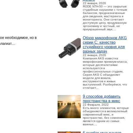
22 января, 2026
RODE NTH-50 — это закрытые
студийные наушники с точным
балансом, предназначенные
для сведения, мастеринга и
мониторинга. Они сочетают
доступную цену, продуманную
эргономику и честный, не
приукрашенный звук....
ое необходимое, но в
Обзор микрофонов AKG
серии C: качество
агиат....
студийного уровня для
разных задач
22 января, 2026
Компания AKG известна
микрофонами премиум-класса,
которые десятилетиями
используются в
профессиональных студиях.
Серия AKG C объединяет
модели для вокала,
инструментов и живых
выступлений. Разберёмся, что
отличает...
9 способов добавить
пространства в микс
22 Февраля, 2022
Есть много элементов, которые
объединяются в великолепный
современный микс, и
пространство, без сомнения,
является одним из самых
важных....
6 ошибок музыкантов,