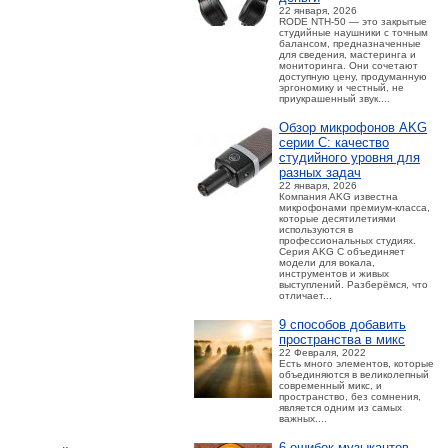
22 января, 2026
RODE NTH-50 — это закрытые
студийные наушники с точным
балансом, предназначенные
для сведения, мастеринга и
мониторинга. Они сочетают
доступную цену, продуманную
эргономику и честный, не
приукрашенный звук....
Обзор микрофонов AKG
серии C: качество
студийного уровня для
разных задач
22 января, 2026
Компания AKG известна
микрофонами премиум-класса,
которые десятилетиями
используются в
профессиональных студиях.
Серия AKG C объединяет
модели для вокала,
инструментов и живых
выступлений. Разберёмся, что
отличает...
9 способов добавить
пространства в микс
22 Февраля, 2022
Есть много элементов, которые
объединяются в великолепный
современный микс, и
пространство, без сомнения,
является одним из самых
важных....
6 ошибок музыкантов,