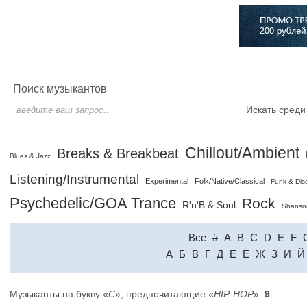
Главная
Софт
Музыка
Статьи
Музыканты
Сло
Поиск музыкантов
Искать среди
Chillout/Ambient
Breaks & Breakbeat
Blues & Jazz
Listening/Instrumental
Experimental
Folk/Native/Classical
Funk & Dis
Psychedelic/GOA Trance
Rock
R'n'B & Soul
Shanso
Все
#
A
B
C
D
E
F
A
Б
В
Г
Д
Е
Ё
Ж
З
И
Й
Музыканты на букву «
C
», предпочитающие «
HIP-HOP
»:
9
.