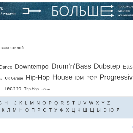
варь
Компании
Блоги
 всех стилей
Drum'n'Bass
Dubstep
Downtempo
Eas
Dance
House
Progressi
Hip-Hop
POP
IDM
UK Garage
co
Techno
Trip-Hop
n
x'Core
G
H
I
J
K
L
M
N
O
P
Q
R
S
T
U
V
W
X
Y
Z
К
Л
М
Н
О
П
Р
С
Т
У
Ф
Х
Ц
Ч
Ш
Щ
Ы
Э
Ю
Я