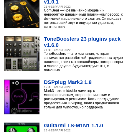
v1.0.1
21 ФЕВРАЛЯ 2022
ComBear — чрезвычайно мощный и
невероятно динамичный плагин-компрессор, с
функцией параллельного сжатия. Он придает
потрясающий звук и ощущение ударным,
синтезатору,
ToneBoosters 23 plugins pack
v1.6.0
21 ФЕВРАЛЯ 2022
ToneBoosters — это компания, которая
занимается разработкой традиционных аудио-
плагинов, таких как эквалайзеры, компрессоры
и многое другое. Аудиоинструменты, с
помощью
DSPplug Mark3 1.8
19 ФЕВРАЛЯ 2022
Mark3 - это mid/side лимитер с
монофоническим, стереофоническим и
расширенным режимами. Как и предыдущие
предложения DSPplug, mark3 предназначен
только для Windows, но поддержка
Guitarml TS-M1N1 1.1.0
19 ФЕВРАЛЯ 2022