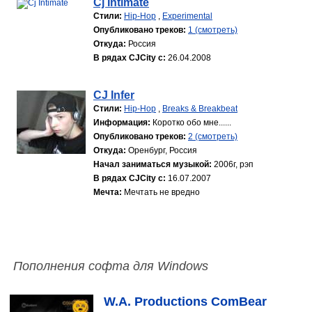
Cj Intimate
Стили:
Hip-Hop
,
Experimental
Опубликовано треков:
1 (смотреть)
Откуда:
Россия
В рядах CJCity с:
26.04.2008
CJ Infer
Стили:
Hip-Hop
,
Breaks & Breakbeat
Информация:
Коротко обо мне......
Опубликовано треков:
2 (смотреть)
Откуда:
Оренбург, Россия
Начал заниматься музыкой:
2006г, рэп
В рядах CJCity с:
16.07.2007
Мечта:
Мечтать не вредно
Пополнения софта для Windows
W.A. Productions ComBear