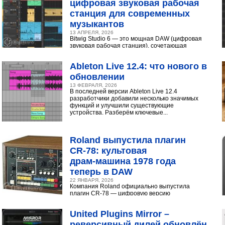
цифровая звуковая рабочая
станция для современных
музыкантов
13 АПРЕЛЯ, 2026
Bitwig Studio 6 — это мощная DAW (цифровая
звуковая рабочая станция), сочетающая
интуитивный интерфейс с продвинутыми
инструментами...
Ableton Live 12.4: что нового в
обновлении
13 ФЕВРАЛЯ, 2026
В последней версии Ableton Live 12.4
разработчики добавили несколько значимых
функций и улучшили существующие
устройства. Разберём ключевые...
Roland выпустила плагин
CR‑78: культовая
драм‑машина 1978 года
теперь в DAW
22 ЯНВАРЯ, 2026
Компания Roland официально выпустила
плагин CR-78 — цифровую версию
легендарной аналоговой драм-машины
1978 года. Инструмент доступен в экосистеме...
United Plugins Mirror –
реверсивный дилей обновлён