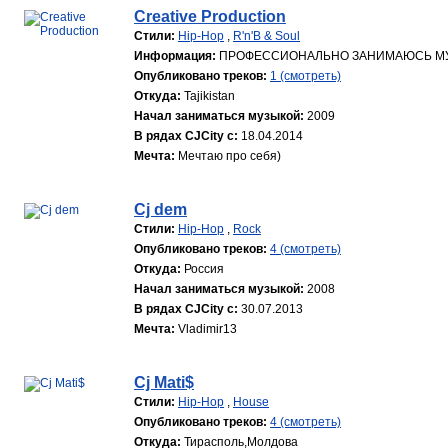
Creative Production
Стили:
Hip-Hop
,
R'n'B & Soul
Информация:
ПРОФЕССИОНАЛЬНО ЗАНИМАЮСЬ МУЗ
Опубликовано треков:
1 (смотреть)
Откуда:
Tajikistan
Начал заниматься музыкой:
2009
В рядах CJCity с:
18.04.2014
Мечта:
Мечтаю про себя)
Cj dem
Стили:
Hip-Hop
,
Rock
Опубликовано треков:
4 (смотреть)
Откуда:
Россия
Начал заниматься музыкой:
2008
В рядах CJCity с:
30.07.2013
Мечта:
Vladimir13
Cj Mati$
Стили:
Hip-Hop
,
House
Опубликовано треков:
4 (смотреть)
Откуда:
Тирасполь,Молдова