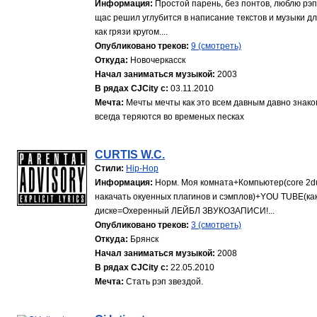
Информация:
Простой парень, без понтов, люблю рэп
щас решил углубится в написание текстов и музыки для
как грязи кругом....
Опубликовано треков:
9 (смотреть)
Откуда:
Новочеркасск
Начал заниматься музыкой:
2003
В рядах CJCity с:
03.11.2010
Мечта:
Мечты мечты как это всем давным давно знаком
всегда теряются во временых песках
CURTIS W.C.
Стили:
Hip-Hop
Информация:
Норм. Моя комната+Компьютер(core 2du
накачать окуенных плагинов и сэмплов)+YOU TUBE(как
диске=Охеренный ЛЕЙБЛ ЗВУКОЗАПИСИ!...
Опубликовано треков:
3 (смотреть)
Откуда:
Брянск
Начал заниматься музыкой:
2008
В рядах CJCity с:
22.05.2010
Мечта:
Стать рэп звездой.