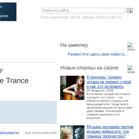
Пользователей: 28074, треков: 19869 (148 Гб).
Войти
Зарегистрироваться
На заметку
Разместите здесь свою новость...
Новые статьи на сайте
y
4 причины, почему
ve Trance
гитара не держит строй,
и как это исправить
28 Февраля, 2026
Если ваша гитара постоянно
«уходит» из строя — не
спешите винить струны или
производителя. Чаще всего
проблема решается простыми
действиями. Разберём 4
главные причины и их
решения....
Музыка человека против
музыки нейросети: где
музыканты
все пользователи
граница творчества?