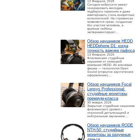
13 Февраля, 2026
Сегодня нейросети умеют
генерировать мелодии,
подбирать гармонии и даже
имитировать стиль конкретных
исполнителей. На стримингах
появляются треки, созданные
без участия человека, а
крупные лейблы
экспериментируют...
Обзор наушников HEDD
HEDDphone D1: когда
точность важнее пафоса
13 Февраля, 2026
Флагманские студийные
наушники от немецкой
компании HEDD. Их ключевая
фишка — технология Open
Sound (открытое акустическое
оформление)....
Обзор наушников Focal
Lensys Professional:
студийные мониторы
премиум‑класса
30 января, 2026
Закрытые студийные наушники
флагманского уровня с
эталонной детализацией и
нейтральным звучанием....
Обзор наушников RODE
NTH-50: студийные
мониторы за разумные
деньги