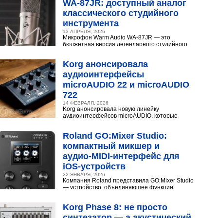
WA‑87JR: доступный аналог
классического студийного
инструмента
13 АПРЕЛЯ, 2026
Микрофон Warm Audio WA‑87JR — это
бюджетная версия легендарного студийного
конденсаторного микрофона Neumann U 87.
Разберёмся,...
Korg анонсировала
аудиоинтерфейсы
microAUDIO 22 и microAUDIO
722
14 ФЕВРАЛЯ, 2026
Korg анонсировала новую линейку
аудиоинтерфейсов microAUDIO, которые
сочетают в себе предусилители с интересными
эффектами, включая аналоговый...
Roland GO:Mixer Studio:
компактный микшер и
аудио‑MIDI‑интерфейс для
iOS‑устройств
22 ЯНВАРЯ, 2026
Компания Roland представила GO:Mixer Studio
— устройство, объединяющее функции
микшера, аудио- и MIDI?интерфейса. Оно
создано для мобильных...
Korg Phase 8: не просто
синтезатор — а акустический