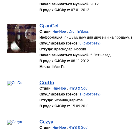
Начал заниматься музыкой:
2012
В рядах CJCity с:
07.01.2013
Cj anGel
Стили:
Hip-Hop
,
Drum'n'Bass
Информация:
пишу музыку для друзей и на продажу. з
Опубликовано треков:
8 (смотреть)
Откуда:
Краснодар, Россия
Начал заниматься музыкой:
5 Лет назад
В рядах CJCity с:
08.11.2012
Мечта:
iMac Pro
CruDo
Стили:
Hip-Hop
,
R'n'B & Soul
Опубликовано треков:
1 (смотреть)
Откуда:
Украина,Харьков
В рядах CJCity с:
15.09.2011
Cezya
Стили:
Hip-Hop
,
R'n'B & Soul