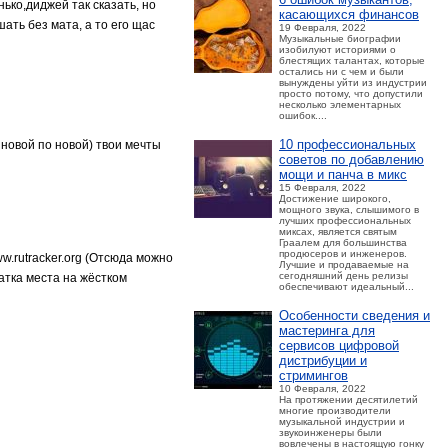
ько,диджей так сказать, но
касающихся финансов
ать без мата, а то его щас
19 Февраля, 2022
Музыкальные биографии
изобилуют историями о
блестящих талантах, которые
остались ни с чем и были
вынуждены уйти из индустрии
просто потому, что допустили
несколько элементарных
ошибок....
10 профессиональных
 новой по новой) твои мечты
советов по добавлению
мощи и панча в микс
15 Февраля, 2022
Достижение широкого,
мощного звука, слышимого в
лучших профессиональных
миксах, является святым
Граалем для большинства
продюсеров и инженеров.
.rutracker.org (Отсюда можно
Лучшие и продаваемые на
сегодняшний день релизы
атка места на жёстком
обеспечивают идеальный...
Особенности сведения и
мастеринга для
сервисов цифровой
дистрибуции и
стримингов
10 Февраля, 2022
На протяжении десятилетий
многие производители
музыкальной индустрии и
звукоинженеры были
вовлечены в настоящую гонку