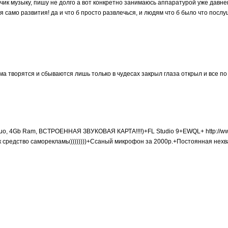
чик музыку, пишу не долго а вот конкретно занимаюсь аппаратурой уже давнен
 само развития! да и что б просто развлечься, и людям что б было что послуш
а творятся и сбываются лишь только в чудесах закрыл глаза открыл и все по
o, 4Gb Ram, ВСТРОЕННАЯ ЗВУКОВАЯ КАРТА!!!!)+FL Studio 9+EWQL+ http://www
 средство саморекламы))))))))+Ссаный микрофон за 2000р.+Постоянная нехв