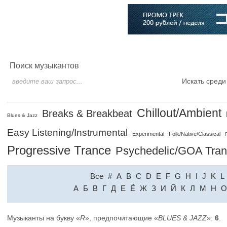
Главная
Софт
Музыка
Статьи
Музыканты
Словарь
Поиск музыкантов
Искать среди
Chillout/Ambient
Breaks & Breakbeat
Blues & Jazz
Easy Listening/Instrumental
Experimental
Folk/Native/Classical
Progressive Trance
Psychedelic/GOA Tra
Все
#
A
B
C
D
E
F
G
H
I
J
K
L
A
Б
В
Г
Д
Е
Ё
Ж
З
И
Й
К
Л
М
Н
О
Музыканты на букву «
R
», предпочитающие «
BLUES & JAZZ
»:
6
.