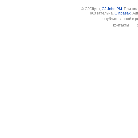
© CJCity.ru,
CJ John PM
. При по
обязательна.
О правах
. А
опубликованной в р
контакты