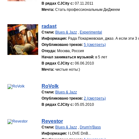
В рядах CJCity с:
07.11.2011
Мечта:
Стать профессиональным ДиДжеем
radast
Стили:
Blues & Jazz
,
Experimental
Информация:
Рада Покаржевская, джаз. А если эти 3 с
Опубликовано треков:
5 (смотреть)
Откуда:
Москва, Россия
Начал заниматься музыкой:
в 5 лет
В рядах CJCity с:
06.06.2010
Мечта:
чистые ноты:)
RoVolk
Стили:
Blues & Jazz
Опубликовано треков:
2 (смотреть)
В рядах CJCity с:
05.05.2010
Revestor
Стили:
Blues & Jazz
,
Drum'n'Bass
Информация:
I LOVE DnB...