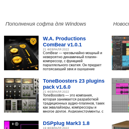
Пополнения софта для Windows
Новос
W.A. Productions
ComBear v1.0.1
21 ФЕВРАЛЯ 2022
ComBear — чрезвычайно мощный и
невероятно динамичный плагин-
компрессор, с функцией
параллельного сжатия. Он придает
потрясающий звук и ощущение
ударным, синтезатору,
ToneBoosters 23 plugins
pack v1.6.0
21 ФЕВРАЛЯ 2022
ToneBoosters — это компания,
которая занимается разработкой
традиционных аудио-плагинов, таких
как эквалайзеры, компрессоры и
многое другое. Аудиоинструменты, с
помощью
DSPplug Mark3 1.8
19 ФЕВРАЛЯ 2022