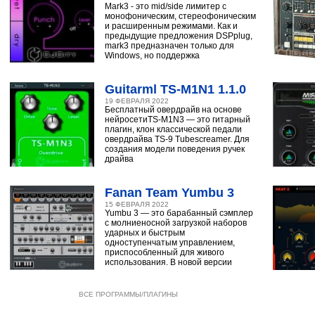
Mark3 - это mid/side лимитер с
монофоническим, стереофоническим
и расширенным режимами. Как и
предыдущие предложения DSPplug,
mark3 предназначен только для
Windows, но поддержка
Guitarml TS-M1N1 1.1.0
19 ФЕВРАЛЯ 2022
Бесплатный овердрайв на основе
нейросетиTS-M1N3 — это гитарный
плагин, клон классической педали
овердрайва TS-9 Tubescreamer. Для
создания модели поведения ручек
драйва
Fanan Team Yumbu 3
15 ФЕВРАЛЯ 2022
Yumbu 3 — это барабанный сэмплер
с молниеносной загрузкой наборов
ударных и быстрым
одноступенчатым управлением,
приспособленный для живого
использования. В новой версии
ВСЕ ПРОГРАММЫ/ПЛАГИНЫ