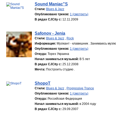
Sound Maniac"S
Стили:
Blues & Jazz
Опубликовано треков:
1 (смотреть)
В рядах CJCity с:
12.11.2009
Safonov - Jenia
Стили:
Blues & Jazz
,
Rock
Информация:
Музікант - клавишник . Занимаюсь музікой
Опубликовано треков:
1 (смотреть)
Откуда:
Торез Украина
Начал заниматься музыкой:
В 5 лет
В рядах CJCity с:
25.12.2008
Мечта:
Построить студию .
ShopoT
Стили:
Blues & Jazz
,
Progressive Trance
Опубликовано треков:
1 (смотреть)
Откуда:
Российская Федерация
Начал заниматься музыкой:
в 2004 году
В рядах CJCity с:
29.09.2007