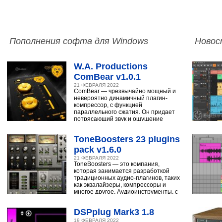
Пополнения софта для Windows
Новос
W.A. Productions
ComBear v1.0.1
21 ФЕВРАЛЯ 2022
ComBear — чрезвычайно мощный и
невероятно динамичный плагин-
компрессор, с функцией
параллельного сжатия. Он придает
потрясающий звук и ощущение
ударным, синтезатору,
ToneBoosters 23 plugins
pack v1.6.0
21 ФЕВРАЛЯ 2022
ToneBoosters — это компания,
которая занимается разработкой
традиционных аудио-плагинов, таких
как эквалайзеры, компрессоры и
многое другое. Аудиоинструменты, с
помощью
DSPplug Mark3 1.8
19 ФЕВРАЛЯ 2022