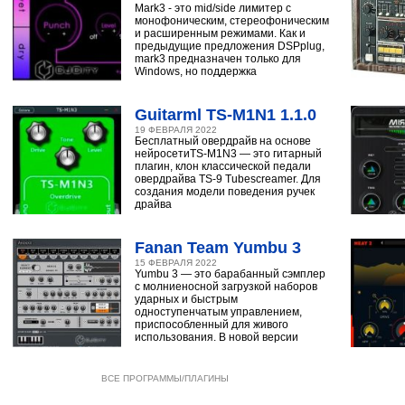
Mark3 - это mid/side лимитер с
монофоническим, стереофоническим
и расширенным режимами. Как и
предыдущие предложения DSPplug,
mark3 предназначен только для
Windows, но поддержка
Guitarml TS-M1N1 1.1.0
19 ФЕВРАЛЯ 2022
Бесплатный овердрайв на основе
нейросетиTS-M1N3 — это гитарный
плагин, клон классической педали
овердрайва TS-9 Tubescreamer. Для
создания модели поведения ручек
драйва
Fanan Team Yumbu 3
15 ФЕВРАЛЯ 2022
Yumbu 3 — это барабанный сэмплер
с молниеносной загрузкой наборов
ударных и быстрым
одноступенчатым управлением,
приспособленный для живого
использования. В новой версии
ВСЕ ПРОГРАММЫ/ПЛАГИНЫ