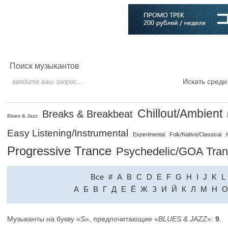
Главная
Софт
Музыка
Статьи
Музыканты
Словарь
Поиск музыкантов
Искать среди
Chillout/Ambient
Breaks & Breakbeat
Blues & Jazz
Easy Listening/Instrumental
Experimental
Folk/Native/Classical
Progressive Trance
Psychedelic/GOA Tra
Все
#
A
B
C
D
E
F
G
H
I
J
K
L
A
Б
В
Г
Д
Е
Ё
Ж
З
И
Й
К
Л
М
Н
О
Музыканты на букву «
S
», предпочитающие «
BLUES & JAZZ
»:
9
.