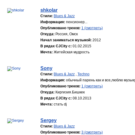
shkolar
Стили:
Blues & Jazz
Информация:
пенсионер...
Опубликовано треков:
1 (смотреть)
Откуда:
Россия, Омск
Начал заниматься музыкой:
2012
В рядах CJCity с:
01.02.2015
Мечта:
Житейская мудрость
Sony
Стили:
Blues & Jazz
,
Techno
Информация:
обычный парень как и все,люблю музыку 
Опубликовано треков:
1 (смотреть)
Откуда:
Киргизия.Бишкек
В рядах CJCity с:
08.10.2013
Мечта:
стать dj
Sergey
Стили:
Blues & Jazz
Опубликовано треков:
3 (смотреть)