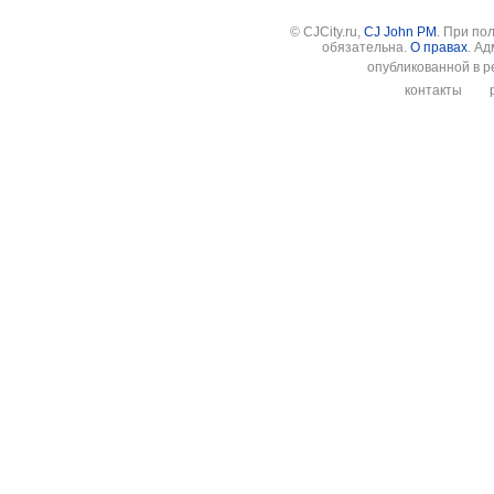
© CJCity.ru,
CJ John PM
. При по
обязательна.
О правах
. А
опубликованной в р
контакты