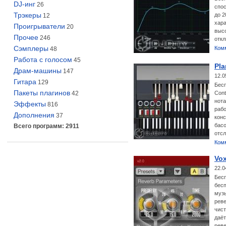
DJ-инг
26
спос
Трэкеры
до 2
12
хара
Проигрыватели
20
высо
Прочее
246
откл
Сэмплеры
Ком
48
Работа с голосом
45
Pla
Драм-машины
147
12.0
Гитара
129
Бесп
Пакеты плагинов
42
Cont
нота
Эффекты
816
рабо
Дополнения
37
конс
басо
Всего программ: 2911
отсл
Ком
Vox
22.0
Бесп
бес
музы
реве
чист
даё
реве