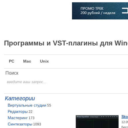
Главная
Софт
Музыка
Статьи
Музыканты
Словарь
Программы и VST-плагины для Wi
PC
Mac
Unix
Поиск
Категории
Виртуальные студии
55
Редакторы
22
Sto
Мастеринг
173
12.0
Синтезаторы
1093
Бесп