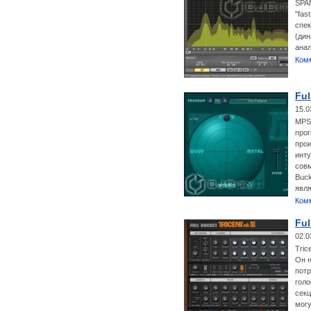
SPAN
"fas
спек
(дин
анал
Ком
Ful
15.0
MPS 
прог
прои
инту
совм
Buc
явл
Ком
Ful
02.0
Tric
Он н
потр
гол
секц
могу