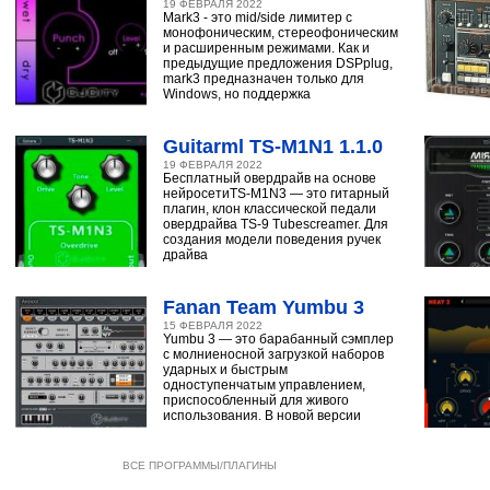
19 ФЕВРАЛЯ 2022
Mark3 - это mid/side лимитер с
монофоническим, стереофоническим
и расширенным режимами. Как и
предыдущие предложения DSPplug,
mark3 предназначен только для
Windows, но поддержка
Guitarml TS-M1N1 1.1.0
19 ФЕВРАЛЯ 2022
Бесплатный овердрайв на основе
нейросетиTS-M1N3 — это гитарный
плагин, клон классической педали
овердрайва TS-9 Tubescreamer. Для
создания модели поведения ручек
драйва
Fanan Team Yumbu 3
15 ФЕВРАЛЯ 2022
Yumbu 3 — это барабанный сэмплер
с молниеносной загрузкой наборов
ударных и быстрым
одноступенчатым управлением,
приспособленный для живого
использования. В новой версии
ВСЕ ПРОГРАММЫ/ПЛАГИНЫ