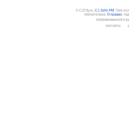
© CJCity.ru,
CJ John PM
. При по
обязательна.
О правах
. А
опубликованной в р
контакты