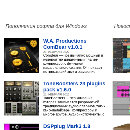
Пополнения софта для Windows
Новос
W.A. Productions
ComBear v1.0.1
21 ФЕВРАЛЯ 2022
ComBear — чрезвычайно мощный и
невероятно динамичный плагин-
компрессор, с функцией
параллельного сжатия. Он придает
потрясающий звук и ощущение
ударным, синтезатору,
ToneBoosters 23 plugins
pack v1.6.0
21 ФЕВРАЛЯ 2022
ToneBoosters — это компания,
которая занимается разработкой
традиционных аудио-плагинов, таких
как эквалайзеры, компрессоры и
многое другое. Аудиоинструменты, с
помощью
DSPplug Mark3 1.8