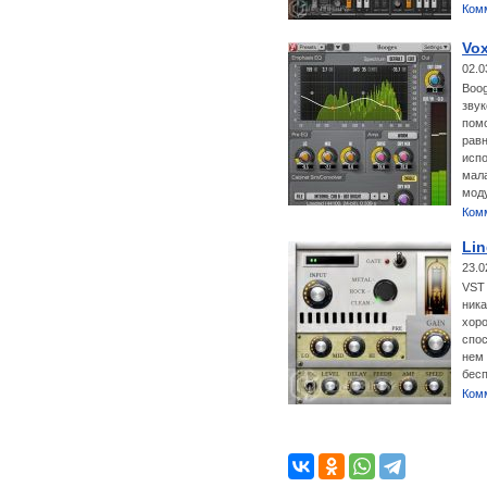
Ком
Vo
02.0
Boog
зву
помо
равн
испо
мала
моду
Ком
Li
23.0
VST 
ника
хоро
спос
нем 
бесп
Ком