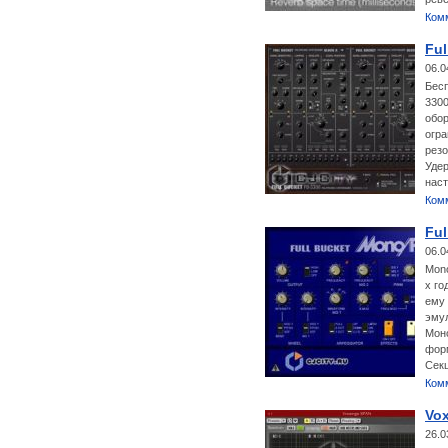
Ком
Ful
06.0
Бесп
3300
обор
огра
резо
Уде
наст
Ком
Ful
06.0
Mono
х го
ему 
эмул
Мон
форм
Сек
Ком
Vo
26.0