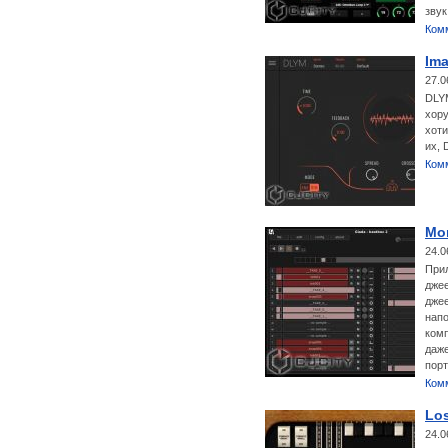
звук
Ком
Im
27.0
DLYM
хору
хоти
их, 
Ком
Mon
24.0
Прил
джее
джее
напо
комп
даже
пор
Ком
Lo
24.0