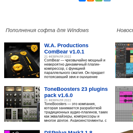
Пополнения софта для Windows
Новос
W.A. Productions
ComBear v1.0.1
21 ФЕВРАЛЯ 2022
ComBear — чрезвычайно мощный и
невероятно динамичный плагин-
компрессор, с функцией
параллельного сжатия. Он придает
потрясающий звук и ощущение
ударным, синтезатору,
ToneBoosters 23 plugins
pack v1.6.0
21 ФЕВРАЛЯ 2022
ToneBoosters — это компания,
которая занимается разработкой
традиционных аудио-плагинов, таких
как эквалайзеры, компрессоры и
многое другое. Аудиоинструменты, с
помощью
DSPplug Mark3 1.8