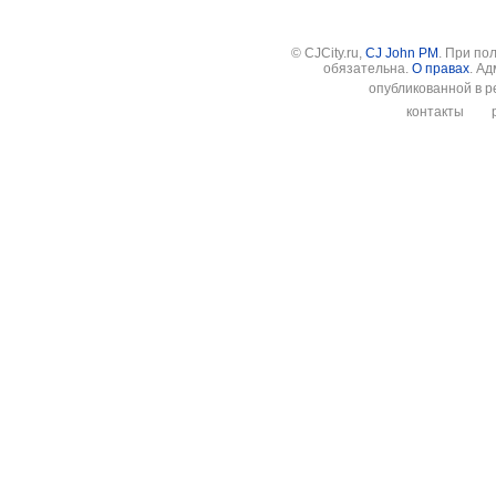
© CJCity.ru,
CJ John PM
. При по
обязательна.
О правах
. А
опубликованной в р
контакты