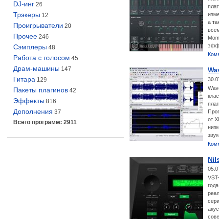
DJ-инг
26
плат
Трэкеры
изме
12
а та
Проигрыватели
20
всем
Прочее
246
Mome
эфф
Сэмплеры
48
Ком
Работа с голосом
45
Драм-машины
147
Wav
Гитара
129
30.0
Wavo
Пакеты плагинов
42
клас
Эффекты
816
плаг
Дополнения
37
Прог
от X
Всего программ: 2911
низ
звук
Ком
Nil
05.0
VST-
года
реал
сери
акус
сове