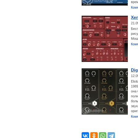
вре
Ком
Xen
21.0
Бесп
рис
Мощн
Ком
Dig
12.0
Elsi
1989
она 
полн
бол
звук
ориг
Ком