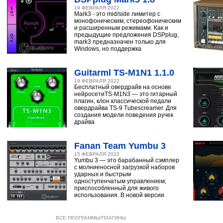
19 ФЕВРАЛЯ 2022
Mark3 - это mid/side лимитер с
монофоническим, стереофоническим
и расширенным режимами. Как и
предыдущие предложения DSPplug,
mark3 предназначен только для
Windows, но поддержка
Guitarml TS-M1N1 1.1.0
19 ФЕВРАЛЯ 2022
Бесплатный овердрайв на основе
нейросетиTS-M1N3 — это гитарный
плагин, клон классической педали
овердрайва TS-9 Tubescreamer. Для
создания модели поведения ручек
драйва
Fanan Team Yumbu 3
15 ФЕВРАЛЯ 2022
Yumbu 3 — это барабанный сэмплер
с молниеносной загрузкой наборов
ударных и быстрым
одноступенчатым управлением,
приспособленный для живого
использования. В новой версии
ВСЕ ПРОГРАММЫ/ПЛАГИНЫ