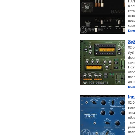
HAN
в со
кото
есте
пред
корп
Ком
SyS
02.0
SyS 
форм
синт
Поэт
опре
пос
для 
Ком
Ign
02.0
Бесп
экв
обра
такж
разн
явля