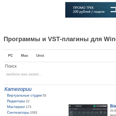
Главная
Софт
Музыка
Статьи
Музыканты
Словарь
Программы и VST-плагины для Wi
PC
Mac
Unix
Поиск
Категории
Виртуальные студии
55
Редакторы
22
Big
Мастеринг
173
25.0
Синтезаторы
1093
Mome