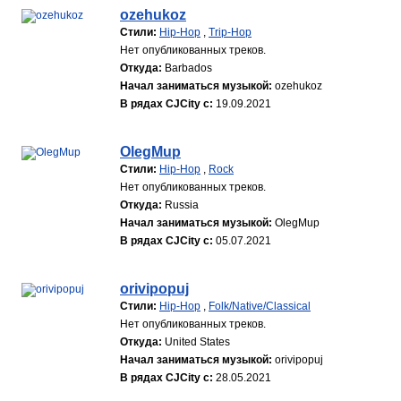
ozehukoz
Стили:
Hip-Hop
,
Trip-Hop
Нет опубликованных треков.
Откуда:
Barbados
Начал заниматься музыкой:
ozehukoz
В рядах CJCity с:
19.09.2021
OlegMup
Стили:
Hip-Hop
,
Rock
Нет опубликованных треков.
Откуда:
Russia
Начал заниматься музыкой:
OlegMup
В рядах CJCity с:
05.07.2021
orivipopuj
Стили:
Hip-Hop
,
Folk/Native/Classical
Нет опубликованных треков.
Откуда:
United States
Начал заниматься музыкой:
orivipopuj
В рядах CJCity с:
28.05.2021