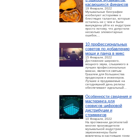
касающихся финансов
19 Февраля, 2022
Музыкальные биографии
изобилуют историями о
блестящих талантах, которые
остались ни с чем и были
вынуждены уйти из индустрии
просто потому, что допустили
несколько элементарных
ошибок....
10 профессиональных
советов по добавлению
мощи и панча в микс
15 Февраля, 2022
Достижение широкого,
мощного звука, слышимого в
лучших профессиональных
миксах, является святым
Граалем для большинства
продюсеров и инженеров.
Лучшие и продаваемые на
сегодняшний день релизы
обеспечивают идеальный...
Особенности сведения и
мастеринга для
сервисов цифровой
дистрибуции и
стримингов
10 Февраля, 2022
На протяжении десятилетий
многие производители
музыкальной индустрии и
звукоинженеры были
вовлечены в настоящую гонку