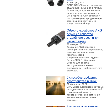
22 января, 2026
RODE NTH-50 — это закрытые
студийные наушники с точным
балансом, предназначенные
для сведения, мастеринга и
мониторинга. Они сочетают
доступную цену, продуманную
эргономику и честный, не
приукрашенный звук....
Обзор микрофонов AKG
серии C: качество
студийного уровня для
разных задач
22 января, 2026
Компания AKG известна
микрофонами премиум-класса,
которые десятилетиями
используются в
профессиональных студиях.
Серия AKG C объединяет
модели для вокала,
инструментов и живых
выступлений. Разберёмся, что
отличает...
9 способов добавить
пространства в микс
22 Февраля, 2022
Есть много элементов, которые
объединяются в великолепный
современный микс, и
пространство, без сомнения,
является одним из самых
важных....
6 ошибок музыкантов,