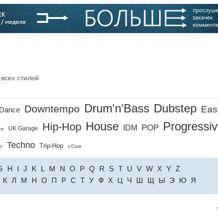
варь
Компании
Блоги
 всех стилей
Drum'n'Bass
Dubstep
Downtempo
Eas
Dance
House
Progressi
Hip-Hop
POP
IDM
UK Garage
co
Techno
Trip-Hop
n
x'Core
G
H
I
J
K
L
M
N
O
P
Q
R
S
T
U
V
W
X
Y
Z
К
Л
М
Н
О
П
Р
С
Т
У
Ф
Х
Ц
Ч
Ш
Щ
Ы
Э
Ю
Я