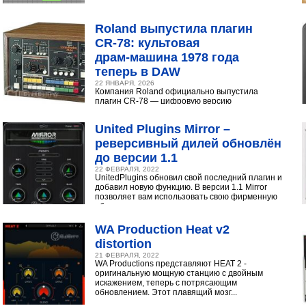
Roland выпустила плагин
CR‑78: культовая
драм‑машина 1978 года
теперь в DAW
22 ЯНВАРЯ, 2026
Компания Roland официально выпустила
плагин CR-78 — цифровую версию
легендарной аналоговой драм-машины
1978 года. Инструмент доступен в экосистеме...
United Plugins Mirror –
реверсивный дилей обновлён
до версии 1.1
22 ФЕВРАЛЯ, 2022
UnitedPlugins обновил свой последний плагин и
добавил новую функцию. В версии 1.1 Mirror
позволяет вам использовать свою фирменную
обратную...
WA Production Heat v2
distortion
21 ФЕВРАЛЯ, 2022
WA Productions представляют HEAT 2 -
оригинальную мощную станцию с двойным
искажением, теперь с потрясающим
обновлением. Этот плавящий мозг...