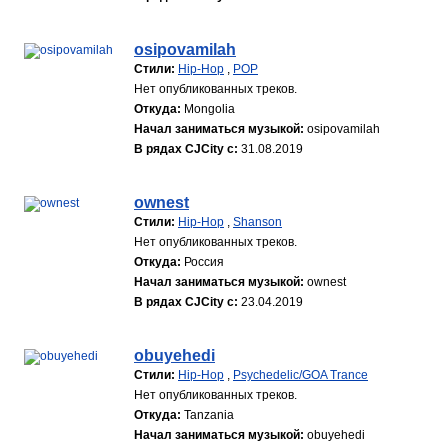
osipovamilah
Стили:
Hip-Hop
,
POP
Нет опубликованных треков.
Откуда:
Mongolia
Начал заниматься музыкой:
osipovamilah
В рядах CJCity с:
31.08.2019
ownest
Стили:
Hip-Hop
,
Shanson
Нет опубликованных треков.
Откуда:
Россия
Начал заниматься музыкой:
ownest
В рядах CJCity с:
23.04.2019
obuyehedi
Стили:
Hip-Hop
,
Psychedelic/GOA Trance
Нет опубликованных треков.
Откуда:
Tanzania
Начал заниматься музыкой:
obuyehedi