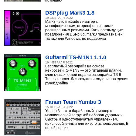
помощью
DSPplug Mark3 1.8
19 ФЕВРАЛЯ 2022
Mark3 - это mid/side лимитер с
монофоническим, стереофоническим и
расширенным режимами. Как и предыдущие
предложения DSPplug, mark3 предназначен
только для Windows, но поддержка
Guitarml TS-M1N1 1.1.0
19 ФЕВРАЛЯ 2022
Бесплатный овердрайв на основе
нейросетиTS-M1N3 — это гитарный плагин,
клон классической педали овердрайва TS-9
Tubescreamer. Для создания модели поведения
ручек драйва
Fanan Team Yumbu 3
15 ФЕВРАЛЯ 2022
Yumbu 3 — это барабанный сэмплер с
молниеносной загрузкой наборов ударных и
быстрым одноступенчатым управлением,
приспособленный для живого использования. В
новой версии