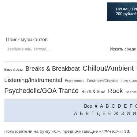
Главная
Софт
Музыка
Статьи
Музыканты
Сло
Поиск музыкантов
Искать среди
Chillout/Ambient
Breaks & Breakbeat
Blues & Jazz
Listening/Instrumental
Experimental
Folk/Native/Classical
Funk & Dis
Psychedelic/GOA Trance
Rock
R'n'B & Soul
Shanso
Все
#
A
B
C
D
E
F
A
Б
В
Г
Д
Е
Ё
Ж
З
И
Й
Пользователи на букву «
O
», предпочитающие «
HIP-HOP
»:
33
.