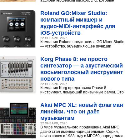
аудиоинтерфейсов microAUDIO, которые
сочетают в себе предусилители с интересными
эффектами, включая аналоговый...
Roland GO:Mixer Studio:
компактный микшер и
аудио‑MIDI‑интерфейс для
iOS‑устройств
22 ЯНВАРЯ, 2026
Компания Roland представила GO:Mixer Studio
— устройство, объединяющее функции
микшера, аудио- и MIDI?интерфейса. Оно
создано для мобильных...
Korg Phase 8: не просто
синтезатор — а акустический
восьмиголосный инструмент
нового типа
22 ЯНВАРЯ, 2026
Компания Korg представила Phase 8 —
инструмент, ломающий привычные рамки. Это
не аналоговый и не цифровой синтезатор, а
нечто принципиально...
Akai MPC XL: новый флагман
линейки. Что он даёт
музыкантам
22 ЯНВАРЯ, 2026
В мире музыкального продакшена Akai MPC
давно стал именем нарицательным. Серия,
начавшаяся в 1988 году с MPC60, определила