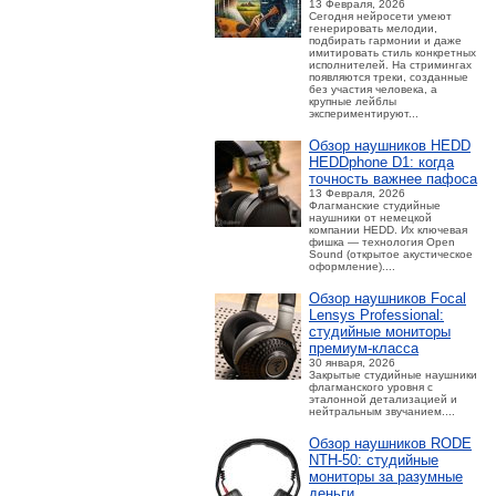
13 Февраля, 2026
Сегодня нейросети умеют
генерировать мелодии,
подбирать гармонии и даже
имитировать стиль конкретных
исполнителей. На стримингах
появляются треки, созданные
без участия человека, а
крупные лейблы
экспериментируют...
Обзор наушников HEDD
HEDDphone D1: когда
точность важнее пафоса
13 Февраля, 2026
Флагманские студийные
наушники от немецкой
компании HEDD. Их ключевая
фишка — технология Open
Sound (открытое акустическое
оформление)....
Обзор наушников Focal
Lensys Professional:
студийные мониторы
премиум‑класса
30 января, 2026
Закрытые студийные наушники
флагманского уровня с
эталонной детализацией и
нейтральным звучанием....
Обзор наушников RODE
NTH-50: студийные
мониторы за разумные
деньги