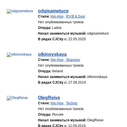
odgisametuce
Стили:
Hip-Hop
,
R'n'B & Soul
Нет опубликованных треков.
Откуда:
Latvia
Начал заниматься музыкой:
odgisametuce
В рядах CJCity с:
22.05.2020
olkinovskaya
Стили:
Hip-Hop
,
Shanson
Нет опубликованных треков.
Откуда:
Ireland
Начал заниматься музыкой:
olkinovskaya
В рядах CJCity с:
27.09.2019
OlegReive
Стили:
Hip-Hop
,
Techno
Нет опубликованных треков.
Откуда:
Россия
Начал заниматься музыкой:
OlegReive
В рядах CJCity с:
11.09.2019