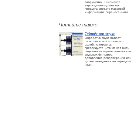
вооружений. С момента
зарождения музыки как
продукта средств массовой
информации, перенесенного...
Читайте также
Обработка звука
Обработка звука бывает
разноплановой и зависит от
целей, которые вы
преследуете. Это может быть
подавление шумов, наложение
звуковых фильтров,
добавление реверберации или
дилея, выведение на передний
план...