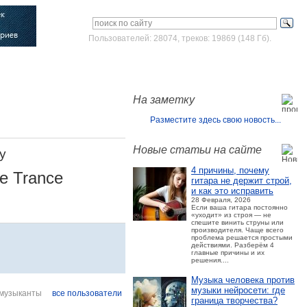
Пользователей: 28074, треков: 19869 (148 Гб).
Войти
Зарегистрироваться
На заметку
Разместите здесь свою новость...
Новые статьи на сайте
y
4 причины, почему
ve Trance
гитара не держит строй,
и как это исправить
28 Февраля, 2026
Если ваша гитара постоянно
«уходит» из строя — не
спешите винить струны или
производителя. Чаще всего
проблема решается простыми
действиями. Разберём 4
главные причины и их
решения....
Музыка человека против
музыки нейросети: где
музыканты
все пользователи
граница творчества?