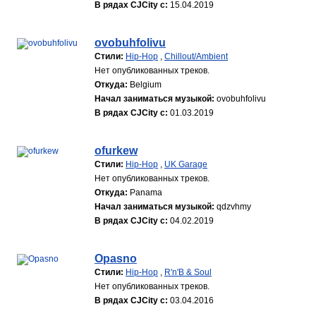
В рядах CJCity с:
15.04.2019
ovobuhfolivu
Стили:
Hip-Hop
,
Chillout/Ambient
Нет опубликованных треков.
Откуда:
Belgium
Начал заниматься музыкой:
ovobuhfolivu
В рядах CJCity с:
01.03.2019
ofurkew
Стили:
Hip-Hop
,
UK Garage
Нет опубликованных треков.
Откуда:
Panama
Начал заниматься музыкой:
qdzvhmy
В рядах CJCity с:
04.02.2019
Opasno
Стили:
Hip-Hop
,
R'n'B & Soul
Нет опубликованных треков.
В рядах CJCity с:
03.04.2016