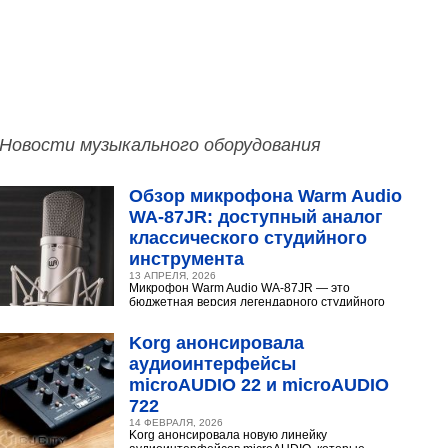
Новости музыкального оборудования
Обзор микрофона Warm Audio
WA‑87JR: доступный аналог
классического студийного
инструмента
13 АПРЕЛЯ, 2026
Микрофон Warm Audio WA‑87JR — это
бюджетная версия легендарного студийного
конденсаторного микрофона Neumann U 87.
Разберёмся,...
Korg анонсировала
аудиоинтерфейсы
microAUDIO 22 и microAUDIO
722
14 ФЕВРАЛЯ, 2026
Korg анонсировала новую линейку