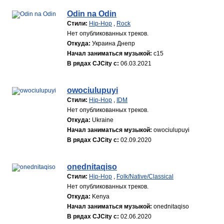
Odin na Odin
Стили:
Hip-Hop
,
Rock
Нет опубликованных треков.
Откуда:
Украина Днепр
Начал заниматься музыкой:
с15
В рядах CJCity с:
06.03.2021
owociulupuyi
Стили:
Hip-Hop
,
IDM
Нет опубликованных треков.
Откуда:
Ukraine
Начал заниматься музыкой:
owociulupuyi
В рядах CJCity с:
02.09.2020
onednitaqiso
Стили:
Hip-Hop
,
Folk/Native/Classical
Нет опубликованных треков.
Откуда:
Kenya
Начал заниматься музыкой:
onednitaqiso
В рядах CJCity с:
02.06.2020