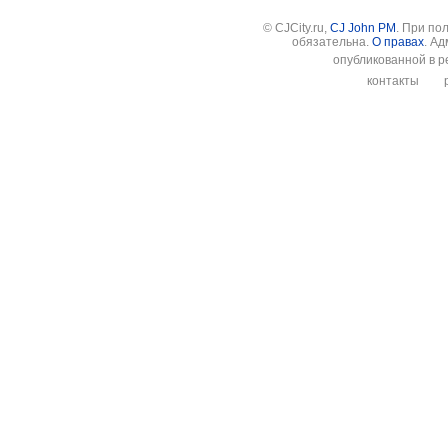
© CJCity.ru,
CJ John PM
. При по
обязательна.
О правах
. А
опубликованной в р
контакты