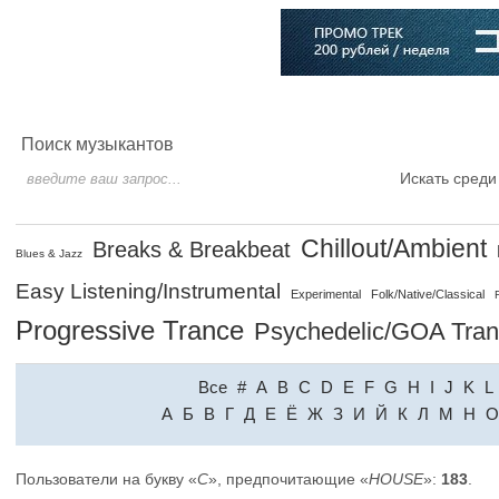
Главная
Софт
Музыка
Статьи
Музыканты
Словарь
Поиск музыкантов
Искать среди
Chillout/Ambient
Breaks & Breakbeat
Blues & Jazz
Easy Listening/Instrumental
Experimental
Folk/Native/Classical
Progressive Trance
Psychedelic/GOA Tra
Все
#
A
B
C
D
E
F
G
H
I
J
K
L
A
Б
В
Г
Д
Е
Ё
Ж
З
И
Й
К
Л
М
Н
О
Пользователи на букву «
C
», предпочитающие «
HOUSE
»:
183
.