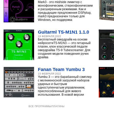
Mark3 - это mid/side лимитер с
монофоническим, стереофоническим
и расширенным режимами. Как и
предыдущие предложения DSPplug,
mark3 предназначен только для
Windows, но поддержка
Guitarml TS-M1N1 1.1.0
19 ФЕВРАЛЯ 2022
Бесплатный овердрайв на основе
нейросетиTS-M1N3 — это гитарный
плагин, клон классической педали
овердрайва TS-9 Tubescreamer. Для
создания модели поведения ручек
драйва
Fanan Team Yumbu 3
15 ФЕВРАЛЯ 2022
Yumbu 3 — это барабанный сэмплер
с молниеносной загрузкой наборов
ударных и быстрым
одноступенчатым управлением,
приспособленный для живого
использования. В новой версии
ВСЕ ПРОГРАММЫ/ПЛАГИНЫ