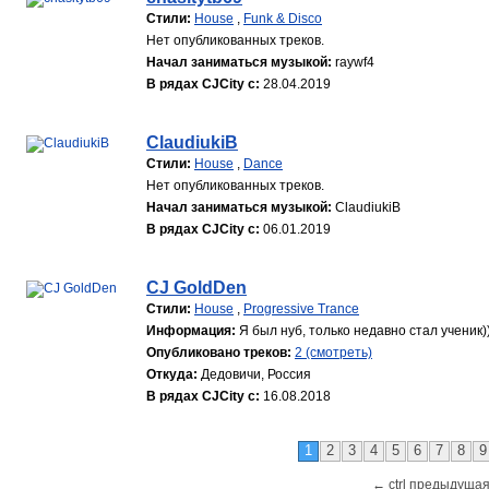
Стили:
House
,
Funk & Disco
Нет опубликованных треков.
Начал заниматься музыкой:
raywf4
В рядах CJCity с:
28.04.2019
ClaudiukiB
Стили:
House
,
Dance
Нет опубликованных треков.
Начал заниматься музыкой:
ClaudiukiB
В рядах CJCity с:
06.01.2019
CJ GoldDen
Стили:
House
,
Progressive Trance
Информация:
Я был нуб, только недавно стал ученик)))
Опубликовано треков:
2 (смотреть)
Откуда:
Дедовичи, Россия
В рядах CJCity с:
16.08.2018
1
2
3
4
5
6
7
8
9
← ctrl предыдущая