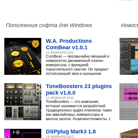
Пополнения софта для Windows
Новос
W.A. Productions
ComBear v1.0.1
21 ФЕВРАЛЯ 2022
ComBear — чрезвычайно мощный и
невероятно динамичный плагин-
компрессор, с функцией
параллельного сжатия. Он придает
потрясающий звук и ощущение
ударным, синтезатору,
ToneBoosters 23 plugins
pack v1.6.0
21 ФЕВРАЛЯ 2022
ToneBoosters — это компания,
которая занимается разработкой
традиционных аудио-плагинов, таких
как эквалайзеры, компрессоры и
многое другое. Аудиоинструменты, с
помощью
DSPplug Mark3 1.8
19 ФЕВРАЛЯ 2022