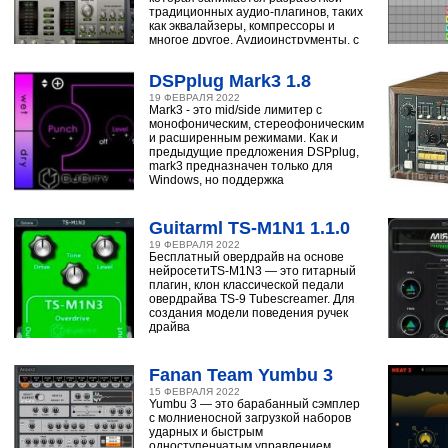
традиционных аудио-плагинов, таких
как эквалайзеры, компрессоры и
многое другое. Аудиоинструменты, с
помощью
DSPplug Mark3 1.8
19 ФЕВРАЛЯ 2022
Mark3 - это mid/side лимитер с
монофоническим, стереофоническим
и расширенным режимами. Как и
предыдущие предложения DSPplug,
mark3 предназначен только для
Windows, но поддержка
Guitarml TS-M1N1 1.1.0
19 ФЕВРАЛЯ 2022
Бесплатный овердрайв на основе
нейросетиTS-M1N3 — это гитарный
плагин, клон классической педали
овердрайва TS-9 Tubescreamer. Для
создания модели поведения ручек
драйва
Fanan Team Yumbu 3
15 ФЕВРАЛЯ 2022
Yumbu 3 — это барабанный сэмплер
с молниеносной загрузкой наборов
ударных и быстрым
одноступенчатым управлением,