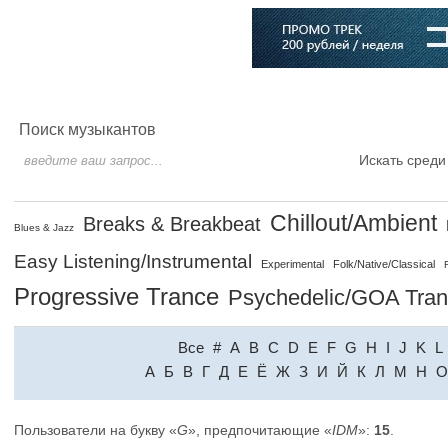
Главная
Софт
Музыка
Статьи
Музыканты
Словарь
Поиск музыкантов
Искать среди
Chillout/Ambient
Breaks & Breakbeat
Blues & Jazz
Easy Listening/Instrumental
Experimental
Folk/Native/Classical
Progressive Trance
Psychedelic/GOA Tra
Все
#
A
B
C
D
E
F
G
H
I
J
K
L
A
Б
В
Г
Д
Е
Ё
Ж
З
И
Й
К
Л
М
Н
О
Пользователи на букву «
G
», предпочитающие «
IDM
»:
15
.