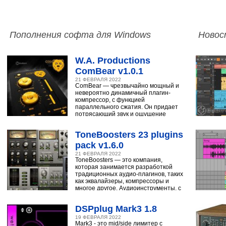
Пополнения софта для Windows
Новос
W.A. Productions
ComBear v1.0.1
21 ФЕВРАЛЯ 2022
ComBear — чрезвычайно мощный и
невероятно динамичный плагин-
компрессор, с функцией
параллельного сжатия. Он придает
потрясающий звук и ощущение
ударным, синтезатору,
ToneBoosters 23 plugins
pack v1.6.0
21 ФЕВРАЛЯ 2022
ToneBoosters — это компания,
которая занимается разработкой
традиционных аудио-плагинов, таких
как эквалайзеры, компрессоры и
многое другое. Аудиоинструменты, с
помощью
DSPplug Mark3 1.8
19 ФЕВРАЛЯ 2022
Mark3 - это mid/side лимитер с