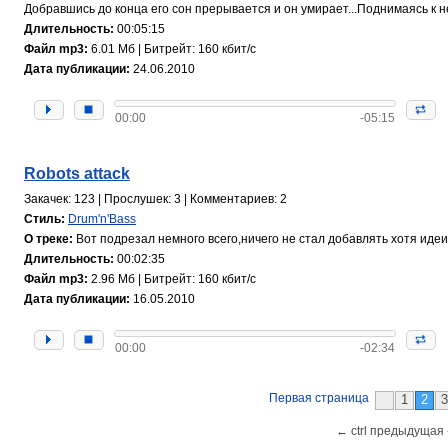
Добравшись до конца его сон прерывается и он умирает...Поднимаясь к неб
Длительность:
00:05:15
Файл mp3:
6.01 Мб | Битрейт: 160 кбит/с
Дата публикации:
24.06.2010
00:00
-05:15
Robots attack
Закачек: 123 | Прослушек: 3 | Комментариев: 2
Стиль:
Drum'n'Bass
О треке:
Вот подрезал немного всего,ничего не стал добавлять хотя идеи
Длительность:
00:02:35
Файл mp3:
2.96 Мб | Битрейт: 160 кбит/с
Дата публикации:
16.05.2010
00:00
-02:34
Первая страница
1
2
← ctrl предыдущая 