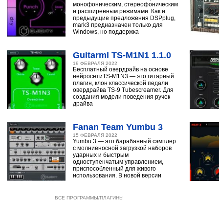
монофоническим, стереофоническим
и расширенным режимами. Как и
предыдущие предложения DSPplug,
mark3 предназначен только для
Windows, но поддержка
Guitarml TS-M1N1 1.1.0
19 ФЕВРАЛЯ 2022
Бесплатный овердрайв на основе
нейросетиTS-M1N3 — это гитарный
плагин, клон классической педали
овердрайва TS-9 Tubescreamer. Для
создания модели поведения ручек
драйва
Fanan Team Yumbu 3
15 ФЕВРАЛЯ 2022
Yumbu 3 — это барабанный сэмплер
с молниеносной загрузкой наборов
ударных и быстрым
одноступенчатым управлением,
приспособленный для живого
использования. В новой версии
ВСЕ ПРОГРАММЫ/ПЛАГИНЫ