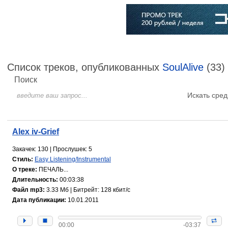
Главная
Софт
Музыка
Статьи
Музыканты
Словарь
Список треков, опубликованных
SoulAlive
(33)
Поиск
Искать сред
Alex iv-Grief
Закачек: 130 | Прослушек: 5
Стиль:
Easy Listening/Instrumental
О треке:
ПЕЧАЛЬ...
Длительность:
00:03:38
Файл mp3:
3.33 Мб | Битрейт: 128 кбит/с
Дата публикации:
10.01.2011
00:00
-03:37