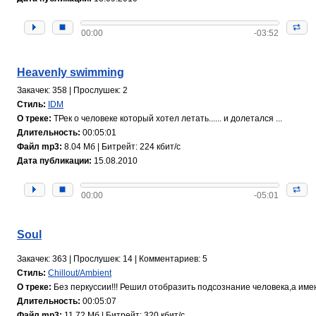
00:00
-03:52
Heavenly swimming
Закачек: 358 | Прослушек: 2
Стиль:
IDM
О треке:
ТРек о человеке который хотел летать...... и долетался ...
Длительность:
00:05:01
Файл mp3:
8.04 Мб | Битрейт: 224 кбит/с
Дата публикации:
15.08.2010
00:00
-05:01
Soul
Закачек: 363 | Прослушек: 14 | Комментариев: 5
Стиль:
Chillout/Ambient
О треке:
Без перкуссии!!! Решил отобразить подсознание человека,а именн
Длительность:
00:05:07
Файл mp3:
11.72 Мб | Битрейт: 320 кбит/с