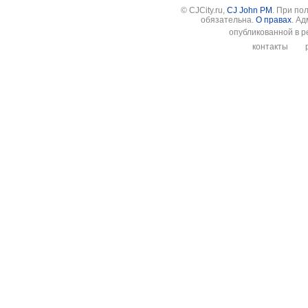
© CJCity.ru,
CJ John PM
. При по
обязательна.
О правах
. А
опубликованной в р
контакты