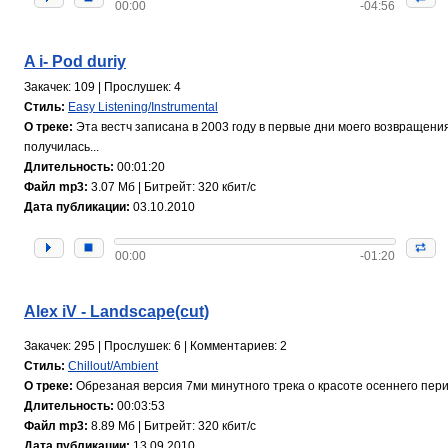
00:00
-04:56
A i- Pod duriy
Закачек: 109 | Прослушек: 4
Стиль:
Easy Listening/Instrumental
О треке:
Эта вестч записана в 2003 году в первые дни моего возвращения 
получилась...
Длительность:
00:01:20
Файл mp3:
3.07 Мб | Битрейт: 320 кбит/с
Дата публикации:
03.10.2010
00:00
-01:20
Alex iV - Landscape(cut)
Закачек: 295 | Прослушек: 6 | Комментариев: 2
Стиль:
Chillout/Ambient
О треке:
Обрезаная версия 7ми минутного трека о красоте осеннего периода.
Длительность:
00:03:53
Файл mp3:
8.89 Мб | Битрейт: 320 кбит/с
Дата публикации:
13.09.2010