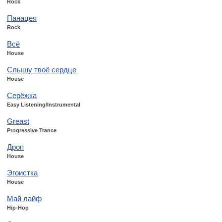
Rock
Панацея
Rock
Всё
House
Слышу твоё сердце
House
Серёжка
Easy Listening/Instrumental
Greast
Progressive Trance
Дроп
House
Эгоистка
House
Май лайф
Hip-Hop