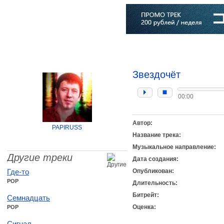
Главная
Софт
Музыка
Статьи
Музыканты
Словарь
Звездочёт
00:00
Автор:
PAPIRUSS
Название трека:
Музыкальное направление:
Другие треки
Дата создания:
Где-то
Опубликован:
POP
Длительность:
Битрейт:
Семнадцать
Оценка:
POP
Сигнал