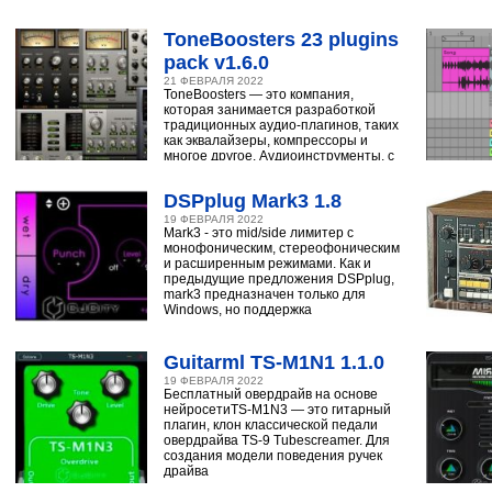
ударным, синтезатору,
ToneBoosters 23 plugins
pack v1.6.0
21 ФЕВРАЛЯ 2022
ToneBoosters — это компания,
которая занимается разработкой
традиционных аудио-плагинов, таких
как эквалайзеры, компрессоры и
многое другое. Аудиоинструменты, с
помощью
DSPplug Mark3 1.8
19 ФЕВРАЛЯ 2022
Mark3 - это mid/side лимитер с
монофоническим, стереофоническим
и расширенным режимами. Как и
предыдущие предложения DSPplug,
mark3 предназначен только для
Windows, но поддержка
Guitarml TS-M1N1 1.1.0
19 ФЕВРАЛЯ 2022
Бесплатный овердрайв на основе
нейросетиTS-M1N3 — это гитарный
плагин, клон классической педали
овердрайва TS-9 Tubescreamer. Для
создания модели поведения ручек
драйва