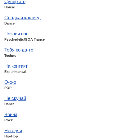
Супер эго
House
Сладкая как мед
Dance
Позови нас
Psychedelic/GOA Trance
Тебя когда-то
Techno
На контакт
Experimental
О-о-о
POP
Не скучай
Dance
Война
Rock
Негодяй
Hip-Hop