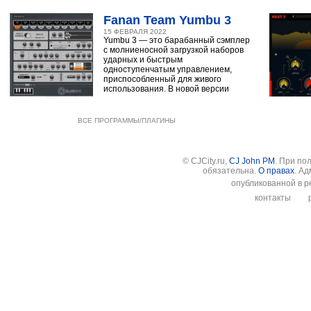
Fanan Team Yumbu 3
15 ФЕВРАЛЯ 2022
Yumbu 3 — это барабанный сэмплер
с молниеносной загрузкой наборов
ударных и быстрым
одноступенчатым управлением,
приспособленный для живого
использования. В новой версии
ВСЕ ПРОГРАММЫ/ПЛАГИНЫ
© CJCity.ru,
CJ John PM
. При по
обязательна.
О правах
. А
опубликованной в р
контакты