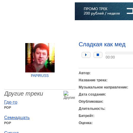
Главная
Софт
Музыка
Статьи
Музыканты
Словарь
Сладкая как мед
00:00
Автор:
PAPIRUSS
Название трека:
Музыкальное направление:
Другие треки
Дата создания:
Где-то
Опубликован:
POP
Длительность:
Битрейт:
Семнадцать
Оценка:
POP
Сигнал