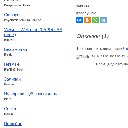
Progressive Trance
Закачек:
Прослушек:
Сюрприз
Psychedelic/GOA Trance
Viewer - Welcome (PAPIRUSS
remix)
Отзывы (1)
Hip-Hop
Без эмоций
Чтобы оставить комментарий,
а
Rock
Trielix
22.06.2024 00:42
Нетмэн
Норм це до baby da
R'n'B & Soul
Залипай
House
Ну здравствуй новый день
POP
Света
House
Полюбас