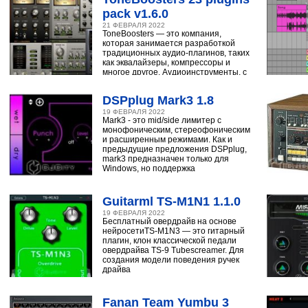
pack v1.6.0
21 ФЕВРАЛЯ 2022
ToneBoosters — это компания,
которая занимается разработкой
традиционных аудио-плагинов, таких
как эквалайзеры, компрессоры и
многое другое. Аудиоинструменты, с
помощью
DSPplug Mark3 1.8
19 ФЕВРАЛЯ 2022
Mark3 - это mid/side лимитер с
монофоническим, стереофоническим
и расширенным режимами. Как и
предыдущие предложения DSPplug,
mark3 предназначен только для
Windows, но поддержка
Guitarml TS-M1N1 1.1.0
19 ФЕВРАЛЯ 2022
Бесплатный овердрайв на основе
нейросетиTS-M1N3 — это гитарный
плагин, клон классической педали
овердрайва TS-9 Tubescreamer. Для
создания модели поведения ручек
драйва
Fanan Team Yumbu 3