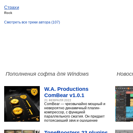
Страхи
Rock
Смотреть все треки автора (107)
Пополнения софта для Windows
Новос
W.A. Productions
ComBear v1.0.1
21 ФЕВРАЛЯ 2022
ComBear — чрезвычайно мощный и
невероятно динамичный плагин-
компрессор, с функцией
параллельного сжатия. Он придает
потрясающий звук и ощущение
ударным, синтезатору,
ToneBoosters 23 plugins