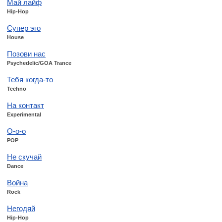
Май лайф
Hip-Hop
Супер эго
House
Позови нас
Psychedelic/GOA Trance
Тебя когда-то
Techno
На контакт
Experimental
О-о-о
POP
Не скучай
Dance
Война
Rock
Негодяй
Hip-Hop