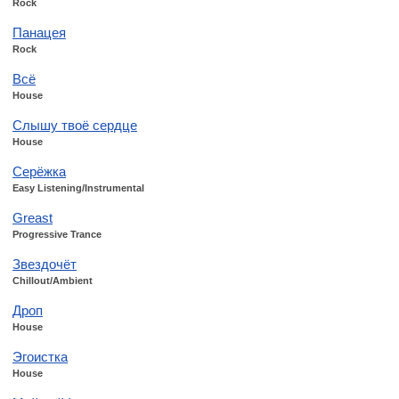
Rock
Панацея
Rock
Всё
House
Слышу твоё сердце
House
Серёжка
Easy Listening/Instrumental
Greast
Progressive Trance
Звездочёт
Chillout/Ambient
Дроп
House
Эгоистка
House