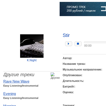
Главная
Софт
Музыка
Статьи
Музыканты
Словарь
Stir
00:00
Автор:
K.Night
Название трека:
Музыкальное направление:
Другие треки
Опубликован:
Rave New Wave
Длительность:
Easy Listening/Instrumental
Битрейт:
Оценка:
Evening
Easy Listening/Instrumental
Morning
Закачек: