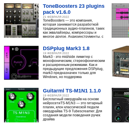
ToneBoosters 23 plugins
pack v1.6.0
21 ФЕВРАЛЯ 2022
ToneBoosters — это компания,
которая занимается разработкой
традиционных аудио-плагинов, таких
как эквалайзеры, компрессоры и
многое другое. Аудиоинструменты, с
помощью
DSPplug Mark3 1.8
19 ФЕВРАЛЯ 2022
Mark3 - это mid/side лимитер с
монофоническим, стереофоническим
и расширенным режимами. Как и
предыдущие предложения DSPplug,
mark3 предназначен только для
Windows, но поддержка
Guitarml TS-M1N1 1.1.0
19 ФЕВРАЛЯ 2022
Бесплатный овердрайв на основе
нейросетиTS-M1N3 — это гитарный
плагин, клон классической педали
овердрайва TS-9 Tubescreamer. Для
создания модели поведения ручек
драйва