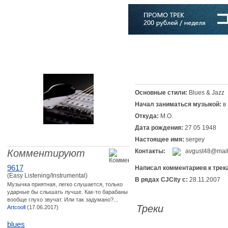
Главная
Софт
Музыка
Статьи
Музыканты
Словарь
Основные стили:
Blues & Jazz
Начал заниматься музыкой:
в
Откуда:
M.O.
Дата рождения:
27 05 1948
Настоящее имя:
sergey
Комментируют
Контакты:
avgust48@mail
9617
Написал комментариев к трек
(Easy Listening/Instrumental)
В рядах CJCity с:
28.11.2007
Музычка приятная, легко слушается, только
ударные бы слышать лучше. Как-то барабаны
вообще глухо звучат. Или так задумано?...
Треки
Artcooll
(17.06.2017)
blues