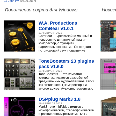
CJ John PM
(04.09.2017)
Пополнения софта для Windows
Новос
W.A. Productions
ComBear v1.0.1
21 ФЕВРАЛЯ 2022
ComBear — чрезвычайно мощный и
невероятно динамичный плагин-
компрессор, с функцией
параллельного сжатия. Он придает
потрясающий звук и ощущение
ударным, синтезатору,
ToneBoosters 23 plugins
pack v1.6.0
21 ФЕВРАЛЯ 2022
ToneBoosters — это компания,
которая занимается разработкой
традиционных аудио-плагинов, таких
как эквалайзеры, компрессоры и
многое другое. Аудиоинструменты, с
помощью
DSPplug Mark3 1.8
19 ФЕВРАЛЯ 2022
Mark3 - это mid/side лимитер с
монофоническим, стереофоническим
и расширенным режимами. Как и