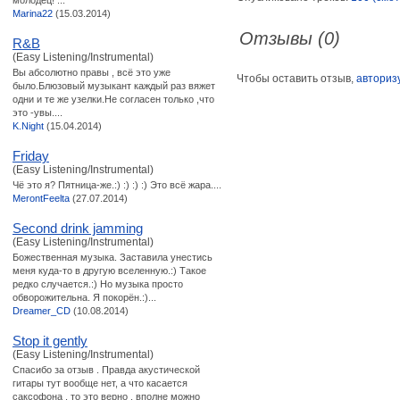
молодец! ...
Marina22
(15.03.2014)
Отзывы (0)
R&B
(Easy Listening/Instrumental)
Вы абсолютно правы , всё это уже
Чтобы оставить отзыв,
авториз
было.Блюзовый музыкант каждый раз вяжет
одни и те же узелки.Не согласен только ,что
это -увы....
K.Night
(15.04.2014)
Friday
(Easy Listening/Instrumental)
Чё это я? Пятница-же.:) :) :) :) Это всё жара....
MerontFeelta
(27.07.2014)
Second drink jamming
(Easy Listening/Instrumental)
Божественная музыка. Заставила унестись
меня куда-то в другую вселенную.:) Такое
редко случается.:) Но музыка просто
обворожительна. Я покорён.:)...
Dreamer_CD
(10.08.2014)
Stop it gently
(Easy Listening/Instrumental)
Спасибо за отзыв . Правда акустической
гитары тут вообще нет, а что касается
саксофона , то это верно , вполне можно