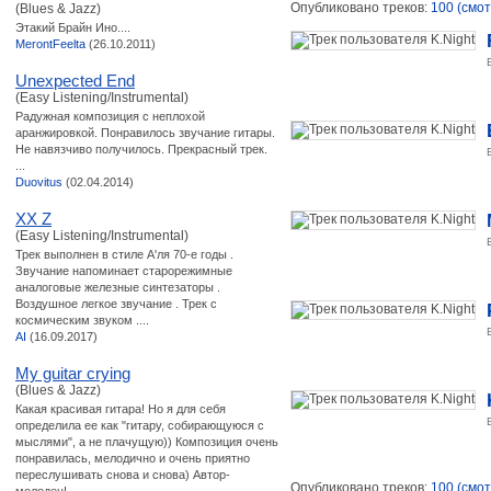
Опубликовано треков:
100 (смот
(Blues & Jazz)
Этакий Брайн Ино....
MerontFeelta
(26.10.2011)
Unexpected End
(Easy Listening/Instrumental)
Радужная композиция с неплохой
аранжировкой. Понравилось звучание гитары.
Не навязчиво получилось. Прекрасный трек.
...
Duovitus
(02.04.2014)
XX Z
(Easy Listening/Instrumental)
Трек выполнен в стиле А'ля 70-е годы .
Звучание напоминает старорежимные
аналоговые железные синтезаторы .
Воздушное легкое звучание . Трек с
космическим звуком ....
AI
(16.09.2017)
My guitar crying
(Blues & Jazz)
Какая красивая гитара! Но я для себя
определила ее как "гитару, собирающуюся с
мыслями", а не плачущую)) Композиция очень
понравилась, мелодично и очень приятно
переслушивать снова и снова) Автор-
Опубликовано треков:
100 (смот