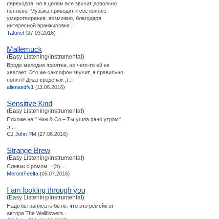
переходов, но в целом все звучит довольно
неплохо. Музыка приводит к состоянию
умиротворения, возможно, благодаря
интересной аранжировке....
Taturiel
(27.03.2016)
Mallemuck
(Easy Listening/Instrumental)
Вроде мелодия приятна, но чего-то ей не
хватает. Это же саксофон звучит, я правильно
понял? Джаз вроде как ;)...
alienasdfv1
(11.06.2016)
Sensitive Kind
(Easy Listening/Instrumental)
Похоже на " Чиж & Co – Ты ушла рано утром"
:)...
CJ John PM
(27.06.2016)
Strange Brew
(Easy Listening/Instrumental)
Сливки с ромом = (b)...
MerontFeelta
(05.07.2016)
I am looking through you
(Easy Listening/Instrumental)
Надо бы написать было, что это ремейк от
автора The Wallflowers...