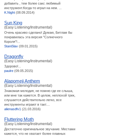
добавить , тем более сакс любимый
инструмент.Когда-то играл на нем. ...
K.Night
(08.09.2014)
Sun King
(Easy Listening/Instrumental)
Очень красиво сделано! Думаю, Битлам бы
понравилась эта версия "Солнечного
Короля"!...
StaniSlav
(09.01.2015)
Dragonfly
(Easy Listening/Instrumental)
Здорово!...
paulre
(09.05.2015)
Alapomeji Anthem
(Easy Listening/Instrumental)
Знакомая мелодия, не помню где ее слыша,
или мне так кажется. В целом, неплохой трек,
слушается действительно легко, все
инструменты играют в такт....
alienasdfv1
(21.03.2016)
Fluttering Moth
(Easy Listening/Instrumental)
Достаточно оригинальное звучание. Местами
кажется, что не хватает более плавных