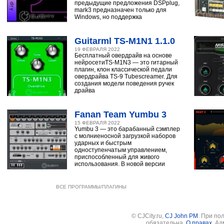
предыдущие предложения DSPplug,
mark3 предназначен только для
Windows, но поддержка
Guitarml TS-M1N1 1.1.0
19 ФЕВРАЛЯ 2022
Бесплатный овердрайв на основе
нейросетиTS-M1N3 — это гитарный
плагин, клон классической педали
овердрайва TS-9 Tubescreamer. Для
создания модели поведения ручек
драйва
Fanan Team Yumbu 3
15 ФЕВРАЛЯ 2022
Yumbu 3 — это барабанный сэмплер
с молниеносной загрузкой наборов
ударных и быстрым
одноступенчатым управлением,
приспособленный для живого
использования. В новой версии
ВСЕ ПРОГРАММЫ/ПЛАГИНЫ
© CJCity.ru,
CJ John PM
. При по
обязательна.
О правах
. А