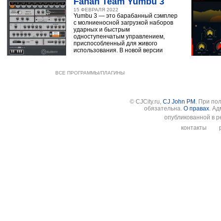
Fanan Team Yumbu 3
15 ФЕВРАЛЯ 2022
Yumbu 3 — это барабанный сэмплер
с молниеносной загрузкой наборов
ударных и быстрым
одноступенчатым управлением,
приспособленный для живого
использования. В новой версии
ВСЕ ПРОГРАММЫ/ПЛАГИНЫ
© CJCity.ru,
CJ John PM
. При по
обязательна.
О правах
. А
опубликованной в р
контакты