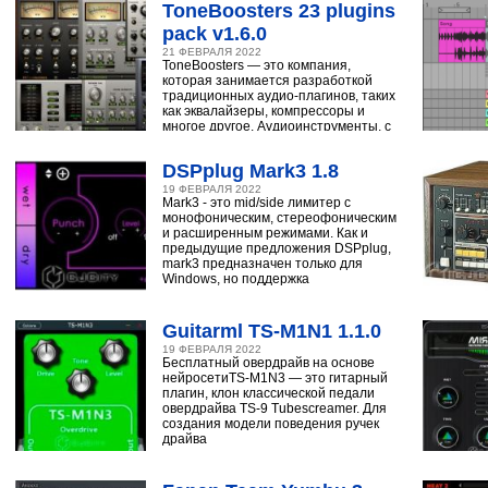
ToneBoosters 23 plugins
pack v1.6.0
21 ФЕВРАЛЯ 2022
ToneBoosters — это компания,
которая занимается разработкой
традиционных аудио-плагинов, таких
как эквалайзеры, компрессоры и
многое другое. Аудиоинструменты, с
помощью
DSPplug Mark3 1.8
19 ФЕВРАЛЯ 2022
Mark3 - это mid/side лимитер с
монофоническим, стереофоническим
и расширенным режимами. Как и
предыдущие предложения DSPplug,
mark3 предназначен только для
Windows, но поддержка
Guitarml TS-M1N1 1.1.0
19 ФЕВРАЛЯ 2022
Бесплатный овердрайв на основе
нейросетиTS-M1N3 — это гитарный
плагин, клон классической педали
овердрайва TS-9 Tubescreamer. Для
создания модели поведения ручек
драйва