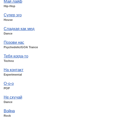
Май лайф
Hip-Hop
Супер эго
House
Сладкая как мед
Dance
Позови нас
Psychedelic/GOA Trance
Тебя когда-то
Techno
На контакт
Experimental
О-о-о
POP
Не скучай
Dance
Война
Rock