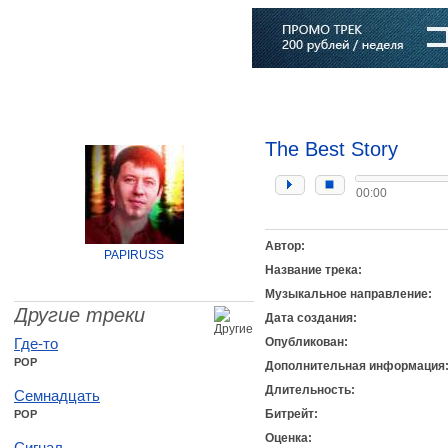
Главная
Софт
Музыка
Статьи
Музыканты
Словарь
The Best Story
00:00
Автор:
PAPIRUSS
Название трека:
Музыкальное направление:
Другие треки
Дата создания:
Где-то
Опубликован:
POP
Дополнительная информация
Длительность:
Семнадцать
Битрейт:
POP
Оценка:
Сигнал