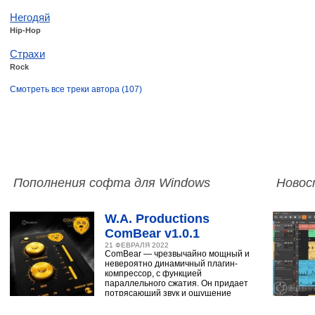
Негодяй
Hip-Hop
Страхи
Rock
Смотреть все треки автора (107)
Пополнения софта для Windows
Новос
W.A. Productions
ComBear v1.0.1
21 ФЕВРАЛЯ 2022
ComBear — чрезвычайно мощный и
невероятно динамичный плагин-
компрессор, с функцией
параллельного сжатия. Он придает
потрясающий звук и ощущение
ударным, синтезатору,