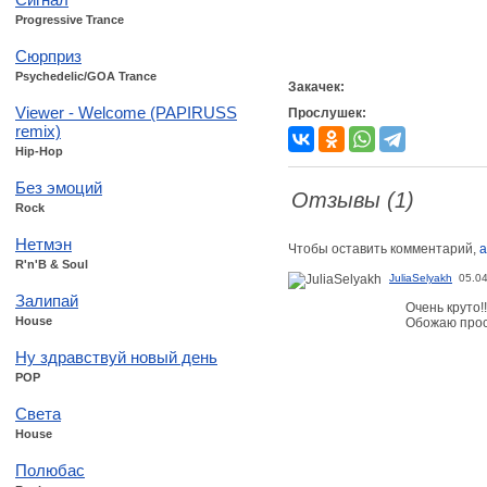
Progressive Trance
Сюрприз
Psychedelic/GOA Trance
Закачек:
Viewer - Welcome (PAPIRUSS
Прослушек:
remix)
Hip-Hop
Без эмоций
Отзывы (1)
Rock
Нетмэн
Чтобы оставить комментарий,
а
R'n'B & Soul
JuliaSelyakh
05.0
Залипай
Очень круто!
House
Обожаю просл
Ну здравствуй новый день
POP
Света
House
Полюбас