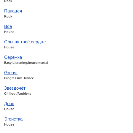
Rock
Панацея
Rock
Всё
House
Слышу твоё сердце
House
Серёжка
Easy Listening/Instrumental
Greast
Progressive Trance
Звездочёт
Chillout/Ambient
Дроп
House
Эгоистка
House