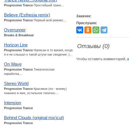
Progressive Trance
Простейший транс...
Believe (Esthesia remix)
Закачек:
Progressive Trance
Первый мой ремикс....
Прослушек:
Overrunner
Breaks & Breakbeat
Horizon Line
Отзывы (0)
Progressive Trance
Написан в то время, когда
я и не слышал о такой штуке как сведение :)...
Чтобы оставить комментарий,
а
On Wave
Progressive Trance
Тематическая
наработка....
Stereo World
Progressive Trance
Красивое (по - моему)
пианино в яме, остальное типично....
Intension
Progressive Trance
Behind Clouds (original mix)cut)
Progressive Trance