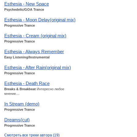
Esthesia - New Space
Psychedelic/GOA Trance
Esthesia - Moon Delay(original mix)
Progressive Trance
Esthesia - Cream (original mix)
Progressive Trance
Esthesia - Always Remember
Easy Listening/Instrumental
Esthesia - After Rain(original mix)
Progressive Trance
Esthesia - Death Race
Breaks & Breakbeat
Интересно любое
мнение....
In Stream (demo)
Progressive Trance
Dreams(cut)
Progressive Trance
Смотреть все треки автора (19)