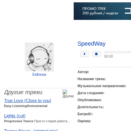
Главная
Софт
Музыка
Статьи
Музыканты
Словарь
SpeedWay
00:00
Автор:
Esthesia
Название трека:
Музыкальное направление:
Другие треки
Дата создания:
True Love (Close to you)
Опубликован:
Easy Listening/Instrumental
Длительность:
Битрейт:
Lights (cut)
Оценка:
Progressive Trance
Просто старая работа...
Trance Never...(original mix)