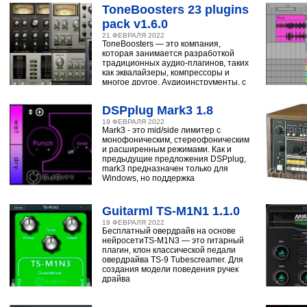
ToneBoosters 23 plugins
pack v1.6.0
21 ФЕВРАЛЯ 2022
ToneBoosters — это компания,
которая занимается разработкой
традиционных аудио-плагинов, таких
как эквалайзеры, компрессоры и
многое другое. Аудиоинструменты, с
помощью
DSPplug Mark3 1.8
19 ФЕВРАЛЯ 2022
Mark3 - это mid/side лимитер с
монофоническим, стереофоническим
и расширенным режимами. Как и
предыдущие предложения DSPplug,
mark3 предназначен только для
Windows, но поддержка
Guitarml TS-M1N1 1.1.0
19 ФЕВРАЛЯ 2022
Бесплатный овердрайв на основе
нейросетиTS-M1N3 — это гитарный
плагин, клон классической педали
овердрайва TS-9 Tubescreamer. Для
создания модели поведения ручек
драйва