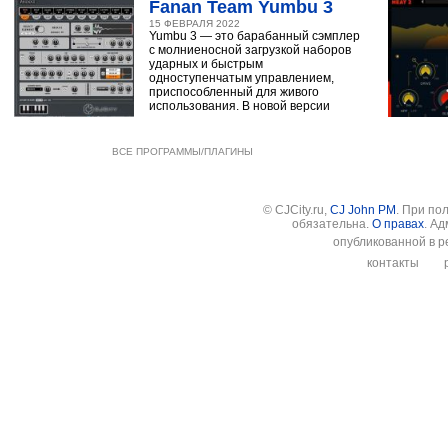
Fanan Team Yumbu 3
15 ФЕВРАЛЯ 2022
Yumbu 3 — это барабанный сэмплер
с молниеносной загрузкой наборов
ударных и быстрым
одноступенчатым управлением,
приспособленный для живого
использования. В новой версии
ВСЕ ПРОГРАММЫ/ПЛАГИНЫ
© CJCity.ru,
CJ John PM
. При по
обязательна.
О правах
. А
опубликованной в р
контакты