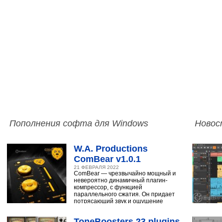
Пополнения софта для Windows
Новос
W.A. Productions
ComBear v1.0.1
21 ФЕВРАЛЯ 2022
ComBear — чрезвычайно мощный и
невероятно динамичный плагин-
компрессор, с функцией
параллельного сжатия. Он придает
потрясающий звук и ощущение
ударным, синтезатору,
ToneBoosters 23 plugins