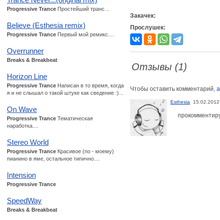
Progressive Trance
Простейший транс...
Закачек:
Believe (Esthesia remix)
Прослушек:
Progressive Trance
Первый мой ремикс....
Overrunner
Breaks & Breakbeat
Отзывы (1)
Horizon Line
Progressive Trance
Написан в то время, когда
Чтобы оставить комментарий,
а
я и не слышал о такой штуке как сведение :)...
Esthesia
15.02.2012
On Wave
прокомментиру
Progressive Trance
Тематическая
наработка....
Stereo World
Progressive Trance
Красивое (по - моему)
пианино в яме, остальное типично....
Intension
Progressive Trance
SpeedWay
Breaks & Breakbeat