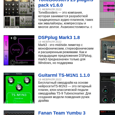
pack v1.6.0
21 ФЕВРАЛЯ 2022
ToneBoosters — это компания,
которая занимается разработкой
традиционных аудио-плагинов, таких
как эквалайзеры, компрессоры и
многое другое. Аудиоинструменты, с
помощью
DSPplug Mark3 1.8
19 ФЕВРАЛЯ 2022
Mark3 - это mid/side лимитер с
монофоническим, стереофоническим
и расширенным режимами. Как и
предыдущие предложения DSPplug,
mark3 предназначен только для
Windows, но поддержка
Guitarml TS-M1N1 1.1.0
19 ФЕВРАЛЯ 2022
Бесплатный овердрайв на основе
нейросетиTS-M1N3 — это гитарный
плагин, клон классической педали
овердрайва TS-9 Tubescreamer. Для
создания модели поведения ручек
драйва
Fanan Team Yumbu 3