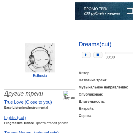
Главная
Софт
Музыка
Статьи
Музыканты
Словарь
Dreams(cut)
00:00
Автор:
Esthesia
Название трека:
Музыкальное направление:
Другие треки
Опубликован:
True Love (Close to you)
Длительность:
Easy Listening/Instrumental
Битрейт:
Оценка:
Lights (cut)
Progressive Trance
Просто старая работа...
Trance Never...(original mix)