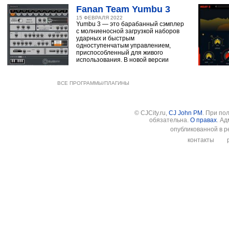
Fanan Team Yumbu 3
15 ФЕВРАЛЯ 2022
Yumbu 3 — это барабанный сэмплер
с молниеносной загрузкой наборов
ударных и быстрым
одноступенчатым управлением,
приспособленный для живого
использования. В новой версии
ВСЕ ПРОГРАММЫ/ПЛАГИНЫ
© CJCity.ru,
CJ John PM
. При по
обязательна.
О правах
. А
опубликованной в р
контакты