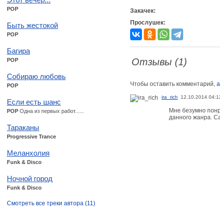
POP
Закачек:
Прослушек:
Быть жестокой
POP
Багира
Отзывы (1)
POP
Собираю любовь
Чтобы оставить комментарий,
а
POP
ira_rich
12.10.2014 04:1
Если есть шанс
Мне безумно понр
POP
Одна из первых работ......
данного жанра. Са
Тараканы
Progressive Trance
Меланхолия
Funk & Disco
Ночной город
Funk & Disco
Смотреть все треки автора (11)