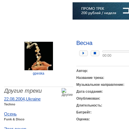
Главная
Софт
Музыка
Статьи
Музыканты
Словарь
Весна
00:00
Автор:
gpeska
Название трека:
Музыкальное направление:
Другие треки
Дата создания:
22.08.2004,Ukraine
Опубликован:
Techno
Длительность:
Битрейт:
Осень
Оценка:
Funk & Disco
Этот вечер...