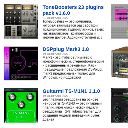
ToneBoosters 23 plugins
pack v1.6.0
21 ФЕВРАЛЯ 2022
ToneBoosters — это компания,
которая занимается разработкой
традиционных аудио-плагинов, таких
как эквалайзеры, компрессоры и
многое другое. Аудиоинструменты, с
помощью
DSPplug Mark3 1.8
19 ФЕВРАЛЯ 2022
Mark3 - это mid/side лимитер с
монофоническим, стереофоническим
и расширенным режимами. Как и
предыдущие предложения DSPplug,
mark3 предназначен только для
Windows, но поддержка
Guitarml TS-M1N1 1.1.0
19 ФЕВРАЛЯ 2022
Бесплатный овердрайв на основе
нейросетиTS-M1N3 — это гитарный
плагин, клон классической педали
овердрайва TS-9 Tubescreamer. Для
создания модели поведения ручек
драйва