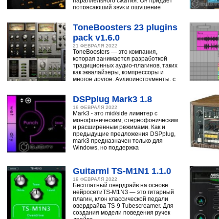
параллельного сжатия. Он придает
потрясающий звук и ощущение
ударным, синтезатору,
ToneBoosters 23 plugins
pack v1.6.0
21 ФЕВРАЛЯ 2022
ToneBoosters — это компания,
которая занимается разработкой
традиционных аудио-плагинов, таких
как эквалайзеры, компрессоры и
многое другое. Аудиоинструменты, с
помощью
DSPplug Mark3 1.8
19 ФЕВРАЛЯ 2022
Mark3 - это mid/side лимитер с
монофоническим, стереофоническим
и расширенным режимами. Как и
предыдущие предложения DSPplug,
mark3 предназначен только для
Windows, но поддержка
Guitarml TS-M1N1 1.1.0
19 ФЕВРАЛЯ 2022
Бесплатный овердрайв на основе
нейросетиTS-M1N3 — это гитарный
плагин, клон классической педали
овердрайва TS-9 Tubescreamer. Для
создания модели поведения ручек