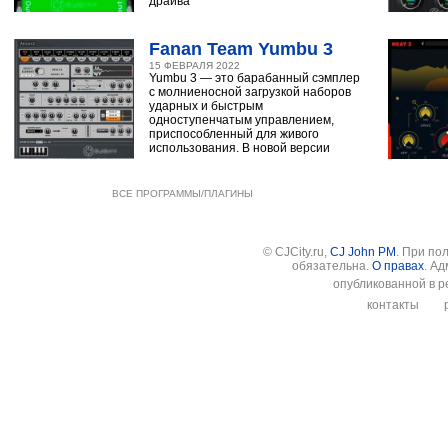
драйва
Fanan Team Yumbu 3
15 ФЕВРАЛЯ 2022
Yumbu 3 — это барабанный сэмплер
с молниеносной загрузкой наборов
ударных и быстрым
одноступенчатым управлением,
приспособленный для живого
использования. В новой версии
ВСЕ ПРОГРАММЫ/ПЛАГИНЫ
© CJCity.ru,
CJ John PM
. При по
обязательна.
О правах
. А
опубликованной в р
контакты