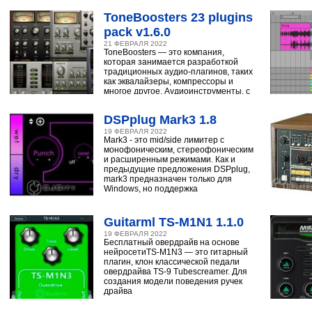
ToneBoosters 23 plugins
pack v1.6.0
21 ФЕВРАЛЯ 2022
ToneBoosters — это компания,
которая занимается разработкой
традиционных аудио-плагинов, таких
как эквалайзеры, компрессоры и
многое другое. Аудиоинструменты, с
помощью
DSPplug Mark3 1.8
19 ФЕВРАЛЯ 2022
Mark3 - это mid/side лимитер с
монофоническим, стереофоническим
и расширенным режимами. Как и
предыдущие предложения DSPplug,
mark3 предназначен только для
Windows, но поддержка
Guitarml TS-M1N1 1.1.0
19 ФЕВРАЛЯ 2022
Бесплатный овердрайв на основе
нейросетиTS-M1N3 — это гитарный
плагин, клон классической педали
овердрайва TS-9 Tubescreamer. Для
создания модели поведения ручек
драйва