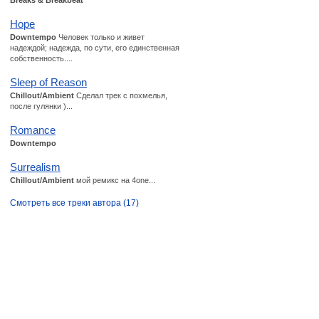
Breaks & Breakbeat
Hope
Downtempo
Человек только и живет
надеждой; надежда, по сути, его единственная
собственность....
Sleep of Reason
Chillout/Ambient
Сделал трек с похмелья,
после гулянки )...
Romance
Downtempo
Surrealism
Chillout/Ambient
мой ремикс на 4one...
Смотреть все треки автора (17)