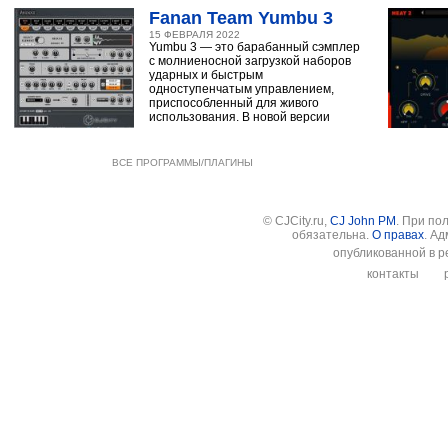
Fanan Team Yumbu 3
15 ФЕВРАЛЯ 2022
Yumbu 3 — это барабанный сэмплер
с молниеносной загрузкой наборов
ударных и быстрым
одноступенчатым управлением,
приспособленный для живого
использования. В новой версии
ВСЕ ПРОГРАММЫ/ПЛАГИНЫ
© CJCity.ru,
CJ John PM
. При по
обязательна.
О правах
. А
опубликованной в р
контакты