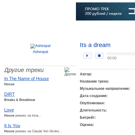
Главная
Софт
Музыка
Статьи
Музыканты
Словарь
Its a dream
Ashespal
00:00
Другие треки
Автор:
In The Name of House
Название трека:
House
Музыкальное направление:
DIRT
Дата создания:
Breaks & Breakbeat
Опубликован:
Love
Длительность:
House
ремикс на Inna...
Битрейт:
Оценка:
It Is You
House
ремикс на Claude Von Stroke...