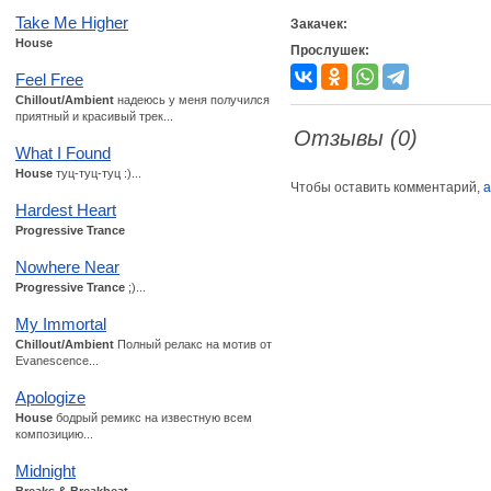
Take Me Higher
Закачек:
House
Прослушек:
Feel Free
Chillout/Ambient
надеюсь у меня получился
приятный и красивый трек...
Отзывы (0)
What I Found
House
туц-туц-туц :)...
Чтобы оставить комментарий,
а
Hardest Heart
Progressive Trance
Nowhere Near
Progressive Trance
;)...
My Immortal
Chillout/Ambient
Полный релакс на мотив от
Evanescence...
Apologize
House
бодрый ремикс на известную всем
композицию...
Midnight