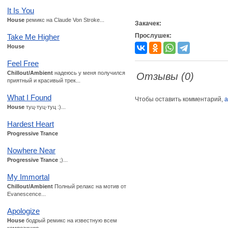
It Is You
House
ремикс на Claude Von Stroke...
Закачек:
Прослушек:
Take Me Higher
House
Feel Free
Chillout/Ambient
надеюсь у меня получился
Отзывы (0)
приятный и красивый трек...
What I Found
Чтобы оставить комментарий,
а
House
туц-туц-туц :)...
Hardest Heart
Progressive Trance
Nowhere Near
Progressive Trance
;)...
My Immortal
Chillout/Ambient
Полный релакс на мотив от
Evanescence...
Apologize
House
бодрый ремикс на известную всем