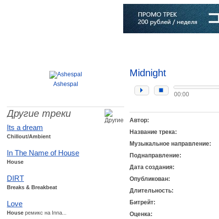
Главная
Софт
Музыка
Статьи
Музыканты
Словарь
Midnight
Ashespal
00:00
Другие треки
Автор:
Its a dream
Название трека:
Chillout/Ambient
Музыкальное направление:
In The Name of House
Поднаправление:
House
Дата создания:
DIRT
Опубликован:
Breaks & Breakbeat
Длительность:
Битрейт:
Love
House
ремикс на Inna...
Оценка: