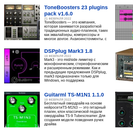
ToneBoosters 23 plugins
pack v1.6.0
21 ФЕВРАЛЯ 2022
ToneBoosters — это компания,
которая занимается разработкой
традиционных аудио-плагинов, таких
как эквалайзеры, компрессоры и
многое другое. Аудиоинструменты, с
помощью
DSPplug Mark3 1.8
19 ФЕВРАЛЯ 2022
Mark3 - это mid/side лимитер с
монофоническим, стереофоническим
и расширенным режимами. Как и
предыдущие предложения DSPplug,
mark3 предназначен только для
Windows, но поддержка
Guitarml TS-M1N1 1.1.0
19 ФЕВРАЛЯ 2022
Бесплатный овердрайв на основе
нейросетиTS-M1N3 — это гитарный
плагин, клон классической педали
овердрайва TS-9 Tubescreamer. Для
создания модели поведения ручек
драйва