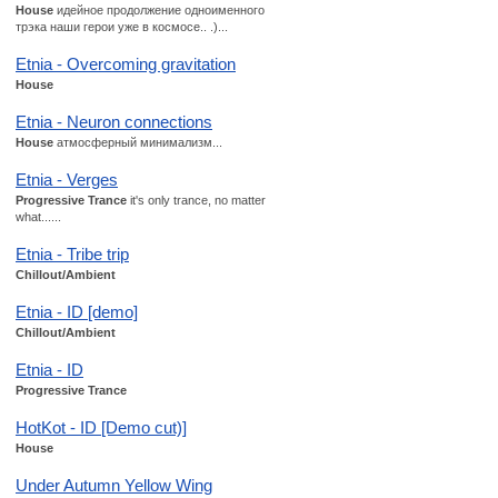
House
идейное продолжение одноименного
трэка наши герои уже в космосе.. .)...
Etnia - Overcoming gravitation
House
Etnia - Neuron connections
House
атмосферный минимализм...
Etnia - Verges
Progressive Trance
it's only trance, no matter
what......
Etnia - Tribe trip
Chillout/Ambient
Etnia - ID [demo]
Chillout/Ambient
Etnia - ID
Progressive Trance
HotKot - ID [Demo cut)]
House
Under Autumn Yellow Wing