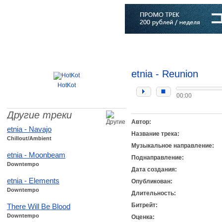
Главная
Софт
Музыка
Статьи
Музыканты
Словарь
etnia - Reunion
HotKot
00:00
Другие треки
Автор:
etnia - Navajo
Название трека:
Chillout/Ambient
Музыкальное направление:
etnia - Moonbeam
Поднаправление:
Downtempo
Дата создания:
etnia - Elements
Опубликован:
Downtempo
Длительность:
Битрейт:
There Will Be Blood
Downtempo
Оценка: