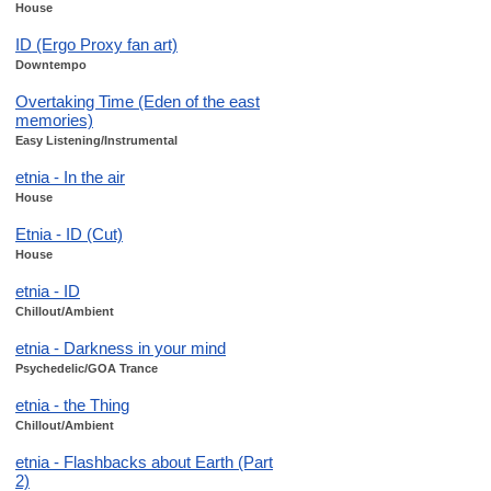
House
ID (Ergo Proxy fan art)
Downtempo
Overtaking Time (Eden of the east
memories)
Easy Listening/Instrumental
etnia - In the air
House
Etnia - ID (Cut)
House
etnia - ID
Chillout/Ambient
etnia - Darkness in your mind
Psychedelic/GOA Trance
etnia - the Thing
Chillout/Ambient
etnia - Flashbacks about Earth (Part
2)