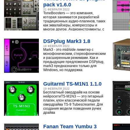
pack v1.6.0
21 ФЕВРАЛЯ 2022
ToneBoosters — это компания,
которая занимается разработкой
традиционных аудио-плагинов, таких
как эквалайзеры, компрессоры и
многое другое. Аудиоинструменты, с
помощью
DSPplug Mark3 1.8
19 ФЕВРАЛЯ 2022
Mark3 - это mid/side лимитер с
монофоническим, стереофоническим
и расширенным режимами. Как и
предыдущие предложения DSPplug,
mark3 предназначен только для
Windows, но поддержка
Guitarml TS-M1N1 1.1.0
19 ФЕВРАЛЯ 2022
Бесплатный овердрайв на основе
нейросетиTS-M1N3 — это гитарный
плагин, клон классической педали
овердрайва TS-9 Tubescreamer. Для
создания модели поведения ручек
драйва
Fanan Team Yumbu 3