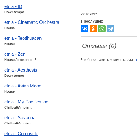
etnia - ID
Downtempo
Закачек:
Прослушек:
etnia - Cinematic Orchestra
House
etnia - Teotihuacan
House
Отзывы (0)
etnia - Zen
Чтобы оставить комментарий,
а
House
Atmosphere !!...
etnia - Aesthesis
Downtempo
etnia - Asian Moon
House
etnia - My Pacification
Chillout/Ambient
etnia - Savanna
Chillout/Ambient
etnia - Corpuscle